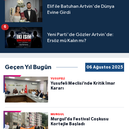
Elif ile Batuhan Artvin'de Dünya
Evine Girdi
6
Yeni Parti'de Gözler Artvin'de:
Ersöz mü Kalın mı?
Geçen Yıl Bugün
06 Ağustos 2025
YUSUFELİ
Yusufeli Meclisi’nde Kritik İmar
Kararı
MURGUL
Murgul’da Festival Coşkusu
Kortejle Başladı