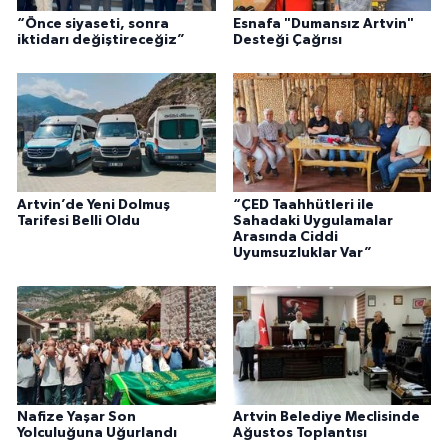
“Önce siyaseti, sonra
Esnafa "Dumansız Artvin"
iktidarı değiştireceğiz”
Desteği Çağrısı
Artvin’de Yeni Dolmuş
“ÇED Taahhütleri ile
Tarifesi Belli Oldu
Sahadaki Uygulamalar
Arasında Ciddi
Uyumsuzluklar Var”
Nafize Yaşar Son
Artvin Belediye Meclisinde
Yolculuğuna Uğurlandı
Ağustos Toplantısı