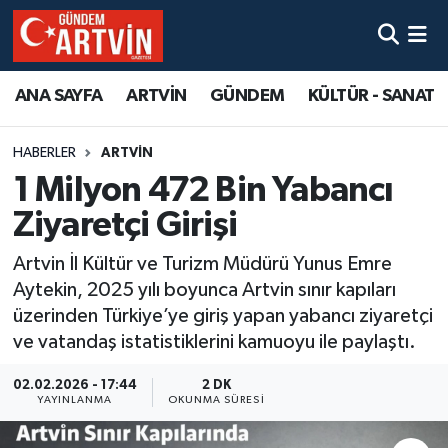
ANA SAYFA
ARTVİN
GÜNDEM
KÜLTÜR - SANAT
HABERLER
ARTVİN
1 Milyon 472 Bin Yabancı
Ziyaretçi Girişi
Artvin İl Kültür ve Turizm Müdürü Yunus Emre
Aytekin, 2025 yılı boyunca Artvin sınır kapıları
üzerinden Türkiye’ye giriş yapan yabancı ziyaretçi
ve vatandaş istatistiklerini kamuoyu ile paylaştı.
02.02.2026 - 17:44
2 DK
YAYINLANMA
OKUNMA SÜRESI