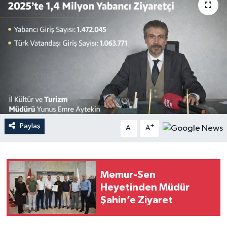
Paylaş
-
+
A
A
Memur-Sen
Heyetinden Müdür
Şahin’e Ziyaret