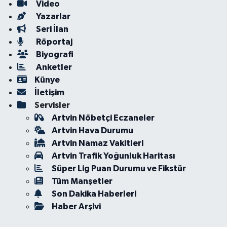
Video
Yazarlar
Seri İlan
Röportaj
Biyografi
Anketler
Künye
İletişim
Servisler
Artvin Nöbetçi Eczaneler
Artvin Hava Durumu
Artvin Namaz Vakitleri
Artvin Trafik Yoğunluk Haritası
Süper Lig Puan Durumu ve Fikstür
Tüm Manşetler
Son Dakika Haberleri
Haber Arşivi