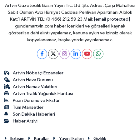
Artvin Gazetecilik Basın Yayın Tic. Ltd. Şti. Adres: Çarşı Mahallesi
Sabit Osman Avcı Hürriyet Caddesi Pehlivan Apartmanı A blok
Kat:1 ARTVİN TEL: (0 466) 212 59 23 Mail:
[email protected]
gundemartvin.com haber içerikleri ve görselleri kaynak
gösterilse dahi alıntı yapılamaz, kanuna aykırı ve izinsiz olarak
kopyalanamaz, başka yerde yayınlanamaz.
Artvin Nöbetçi Eczaneler
Artvin Hava Durumu
Artvin Namaz Vakitleri
Artvin Trafik Yoğunluk Haritası
Puan Durumu ve Fikstür
Tüm Manşetler
Son Dakika Haberleri
Haber Arşivi
İletişim
Kurallar
Yayın İlkeleri
Gizlilik