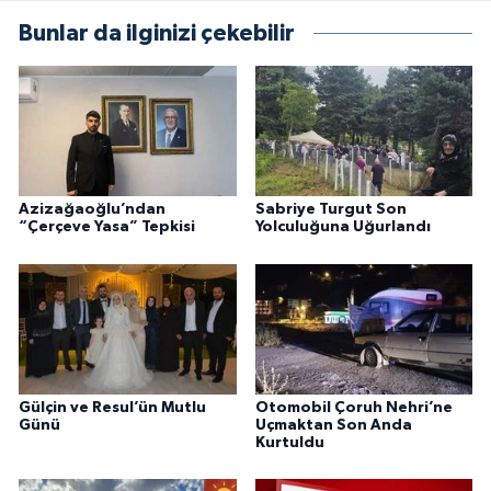
Bunlar da ilginizi çekebilir
Azizağaoğlu’ndan
Sabriye Turgut Son
“Çerçeve Yasa” Tepkisi
Yolculuğuna Uğurlandı
Gülçin ve Resul’ün Mutlu
Otomobil Çoruh Nehri’ne
Günü
Uçmaktan Son Anda
Kurtuldu