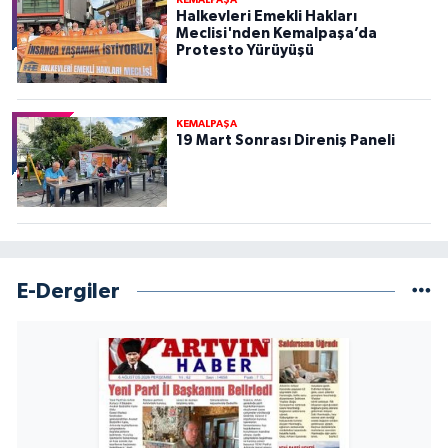
Halkevleri Emekli Hakları
Meclisi'nden Kemalpaşa’da
Protesto Yürüyüşü
KEMALPAŞA
19 Mart Sonrası Direniş Paneli
E-Dergiler