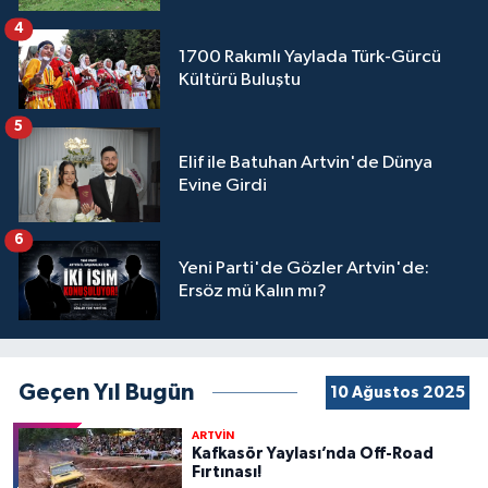
4
1700 Rakımlı Yaylada Türk-Gürcü
Kültürü Buluştu
5
Elif ile Batuhan Artvin'de Dünya
Evine Girdi
6
Yeni Parti'de Gözler Artvin'de:
Ersöz mü Kalın mı?
Geçen Yıl Bugün
10 Ağustos 2025
ARTVİN
Kafkasör Yaylası’nda Off-Road
Fırtınası!