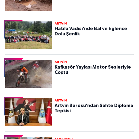
ARTVİN
Hatila Vadisi’nde Bal ve Eğlence
Dolu Şenlik
ARTVİN
Kafkasör Yaylası Motor Sesleriyle
Coştu
ARTVİN
Artvin Barosu’ndan Sahte Diploma
Tepkisi
KEMALPAŞA