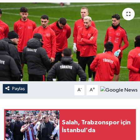
Paylaş
-
+
A
A
Salah, Trabzonspor için
İstanbul'da