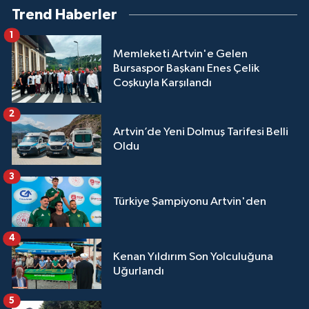
Trend Haberler
1
Memleketi Artvin'e Gelen
Bursaspor Başkanı Enes Çelik
Coşkuyla Karşılandı
2
Artvin’de Yeni Dolmuş Tarifesi Belli
Oldu
3
Türkiye Şampiyonu Artvin'den
4
Kenan Yıldırım Son Yolculuğuna
Uğurlandı
5