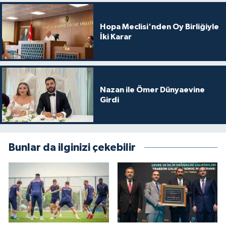
Hopa Meclisi'nden Oy Birliğiyle
İki Karar
Nazan ile Ömer Dünyaevine
Girdi
Bunlar da ilginizi çekebilir