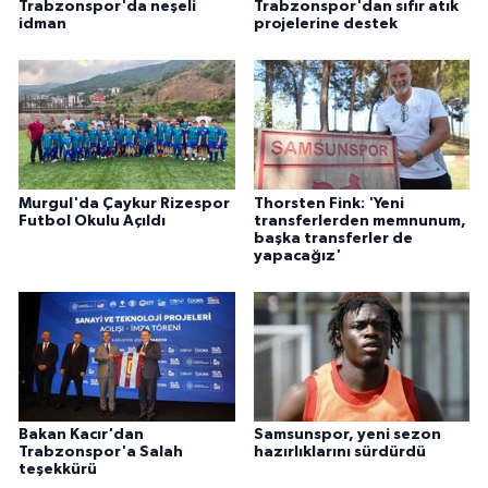
Trabzonspor'da neşeli
Trabzonspor'dan sıfır atık
idman
projelerine destek
Murgul'da Çaykur Rizespor
Thorsten Fink: 'Yeni
Futbol Okulu Açıldı
transferlerden memnunum,
başka transferler de
yapacağız'
Bakan Kacır'dan
Samsunspor, yeni sezon
Trabzonspor'a Salah
hazırlıklarını sürdürdü
teşekkürü