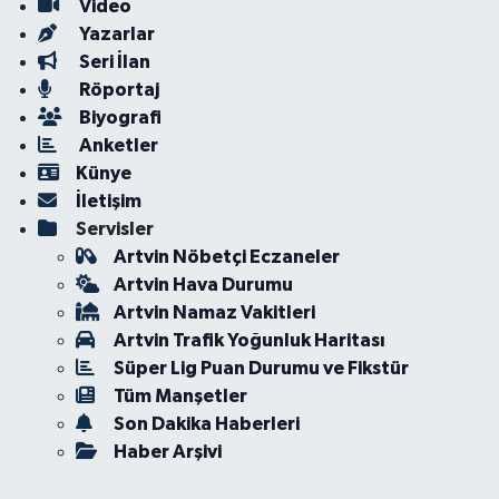
Video
Yazarlar
Seri İlan
Röportaj
Biyografi
Anketler
Künye
İletişim
Servisler
Artvin Nöbetçi Eczaneler
Artvin Hava Durumu
Artvin Namaz Vakitleri
Artvin Trafik Yoğunluk Haritası
Süper Lig Puan Durumu ve Fikstür
Tüm Manşetler
Son Dakika Haberleri
Haber Arşivi