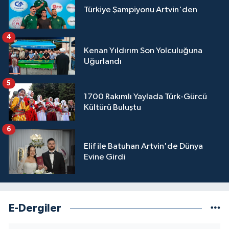
Türkiye Şampiyonu Artvin'den
4
Kenan Yıldırım Son Yolculuğuna
Uğurlandı
5
1700 Rakımlı Yaylada Türk-Gürcü
Kültürü Buluştu
6
Elif ile Batuhan Artvin'de Dünya
Evine Girdi
E-Dergiler