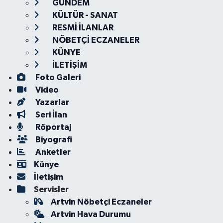
GÜNDEM
KÜLTÜR - SANAT
RESMİ İLANLAR
NÖBETÇİ ECZANELER
KÜNYE
İLETİŞİM
Foto Galeri
Video
Yazarlar
Seri İlan
Röportaj
Biyografi
Anketler
Künye
İletişim
Servisler
Artvin Nöbetçi Eczaneler
Artvin Hava Durumu