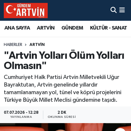
ANA SAYFA
ARTVİN
GÜNDEM
KÜLTÜR - SANAT
HABERLER
ARTVİN
"Artvin Yolları Ölüm Yolları
Olmasın"
Cumhuriyet Halk Partisi Artvin Milletvekili Uğur
Bayraktutan, Artvin genelinde yıllardır
tamamlanamayan yol, tünel ve köprü projelerini
Türkiye Büyük Millet Meclisi gündemine taşıdı.
07.07.2026 - 12:28
2 DK
YAYINLANMA
OKUNMA SÜRESI