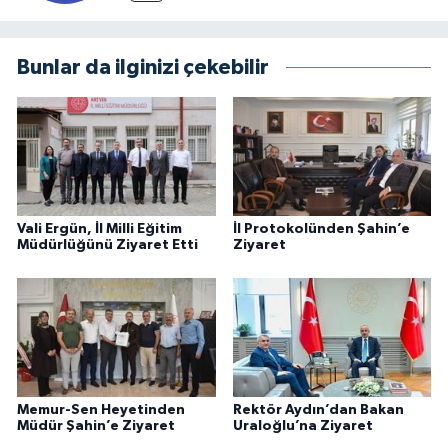
Bunlar da ilginizi çekebilir
Vali Ergün, İl Milli Eğitim
İl Protokolünden Şahin’e
Müdürlüğünü Ziyaret Etti
Ziyaret
Memur-Sen Heyetinden
Rektör Aydın’dan Bakan
Müdür Şahin’e Ziyaret
Uraloğlu’na Ziyaret