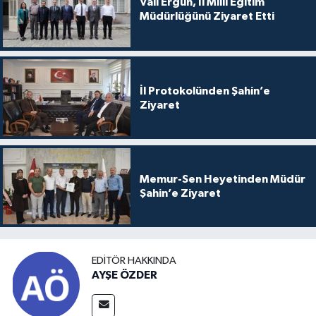
Vali Ergün, İl Milli Eğitim
Müdürlüğünü Ziyaret Etti
İl Protokolünden Şahin’e
Ziyaret
Memur-Sen Heyetinden Müdür
Şahin’e Ziyaret
EDITÖR HAKKINDA
AYŞE ÖZDER