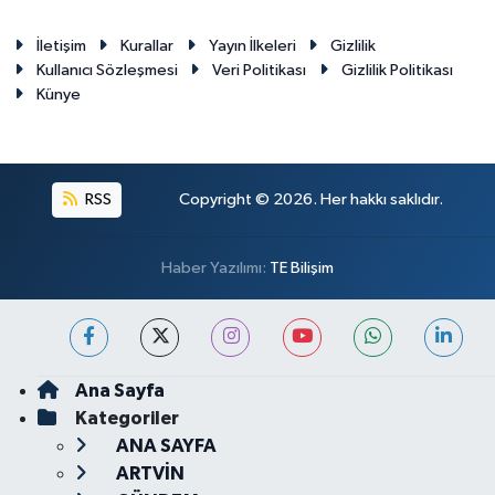
İletişim
Kurallar
Yayın İlkeleri
Gizlilik
Kullanıcı Sözleşmesi
Veri Politikası
Gizlilik Politikası
Künye
RSS
Copyright © 2026. Her hakkı saklıdır.
Haber Yazılımı:
TE Bilişim
Ana Sayfa
Kategoriler
ANA SAYFA
ARTVİN