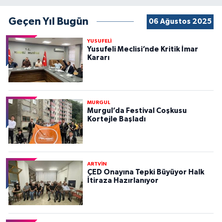
Geçen Yıl Bugün
06 Ağustos 2025
YUSUFELİ
Yusufeli Meclisi’nde Kritik İmar
Kararı
MURGUL
Murgul’da Festival Coşkusu
Kortejle Başladı
ARTVİN
ÇED Onayına Tepki Büyüyor Halk
İtiraza Hazırlanıyor