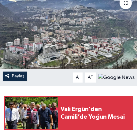
Paylaş
-
+
A
A
Vali Ergün’den
Camili’de Yoğun Mesai