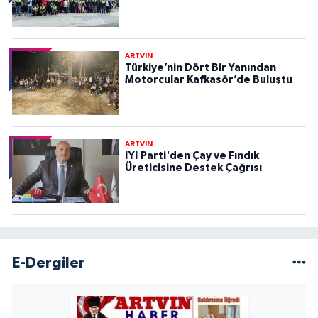
ARTVİN
Türkiye’nin Dört Bir Yanından
Motorcular Kafkasör’de Buluştu
ARTVİN
İYİ Parti'den Çay ve Fındık
Üreticisine Destek Çağrısı
E-Dergiler