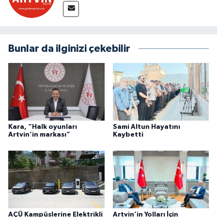
Bunlar da ilginizi çekebilir
Kara, “Halk oyunları
Sami Altun Hayatını
Artvin’in markası”
Kaybetti
AÇÜ Kampüslerine Elektrikli
Artvin’in Yolları İçin