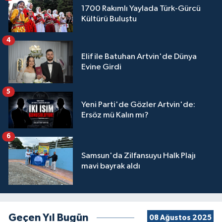
1700 Rakımlı Yaylada Türk-Gürcü
Kültürü Buluştu
4
Elif ile Batuhan Artvin'de Dünya
Evine Girdi
5
Yeni Parti'de Gözler Artvin'de:
Ersöz mü Kalın mı?
6
Samsun'da Zilfansuyu Halk Plajı
mavi bayrak aldı
Geçen Yıl Bugün
08 Ağustos 2025