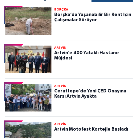
BORÇKA
Borçka’da Yaşanabilir Bir Kent İçin
Çalışmalar Sürüyor
ARTVİN
Artvin’e 400 Yataklı Hastane
Müjdesi
ARTVİN
Cerattepe’de Yeni ÇED Onayına
Karşı Artvin Ayakta
ARTVİN
Artvin Motofest Kortejle Başladı