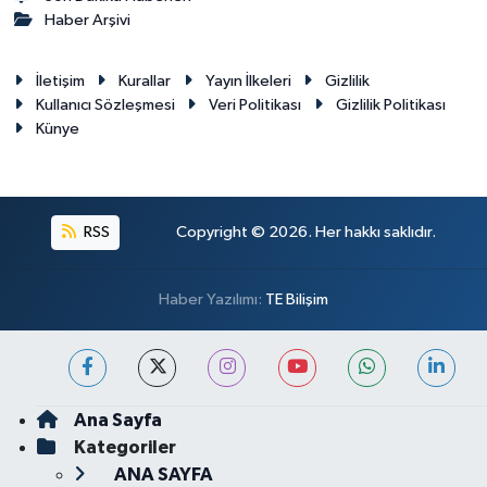
Haber Arşivi
İletişim
Kurallar
Yayın İlkeleri
Gizlilik
Kullanıcı Sözleşmesi
Veri Politikası
Gizlilik Politikası
Künye
RSS
Copyright © 2026. Her hakkı saklıdır.
Haber Yazılımı:
TE Bilişim
Ana Sayfa
Kategoriler
ANA SAYFA