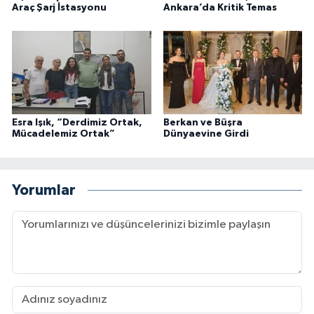
Araç Şarj İstasyonu
Ankara’da Kritik Temas
Esra Işık, “Derdimiz Ortak,
Berkan ve Büşra
Mücadelemiz Ortak”
Dünyaevine Girdi
Yorumlar