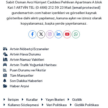
Sabit Osman Avcı Hürriyet Caddesi Pehlivan Apartmanı A blok
Kat:1 ARTVİN TEL: (0 466) 212 59 23 Mail:
[email protected]
gundemartvin.com haber içerikleri ve görselleri kaynak
gösterilse dahi alıntı yapılamaz, kanuna aykırı ve izinsiz olarak
kopyalanamaz, başka yerde yayınlanamaz.
Artvin Nöbetçi Eczaneler
Artvin Hava Durumu
Artvin Namaz Vakitleri
Artvin Trafik Yoğunluk Haritası
Puan Durumu ve Fikstür
Tüm Manşetler
Son Dakika Haberleri
Haber Arşivi
İletişim
Kurallar
Yayın İlkeleri
Gizlilik
Kullanıcı Sözleşmesi
Veri Politikası
Gizlilik Politikası