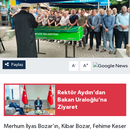
Paylaş
-
+
A
A
Rektör Aydın’dan
Bakan Uraloğlu’na
Ziyaret
Merhum İlyas Bozar'ın, Kibar Bozar, Fehime Keser