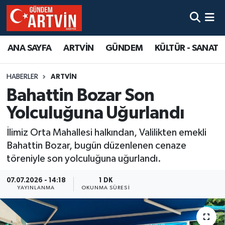
ANA SAYFA
ARTVİN
GÜNDEM
KÜLTÜR - SANAT
HABERLER
ARTVİN
Bahattin Bozar Son
Yolculuğuna Uğurlandı
İlimiz Orta Mahallesi halkından, Valilikten emekli
Bahattin Bozar, bugün düzenlenen cenaze
töreniyle son yolculuğuna uğurlandı.
07.07.2026 - 14:18
1 DK
YAYINLANMA
OKUNMA SÜRESI