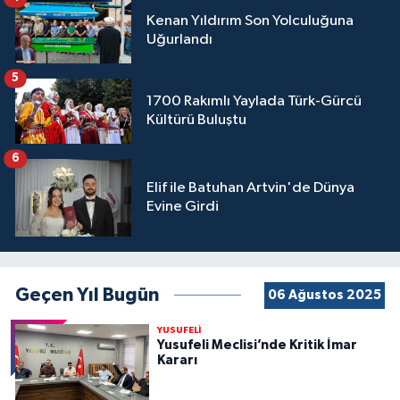
Kenan Yıldırım Son Yolculuğuna
Uğurlandı
5
1700 Rakımlı Yaylada Türk-Gürcü
Kültürü Buluştu
6
Elif ile Batuhan Artvin'de Dünya
Evine Girdi
Geçen Yıl Bugün
06 Ağustos 2025
YUSUFELİ
Yusufeli Meclisi’nde Kritik İmar
Kararı