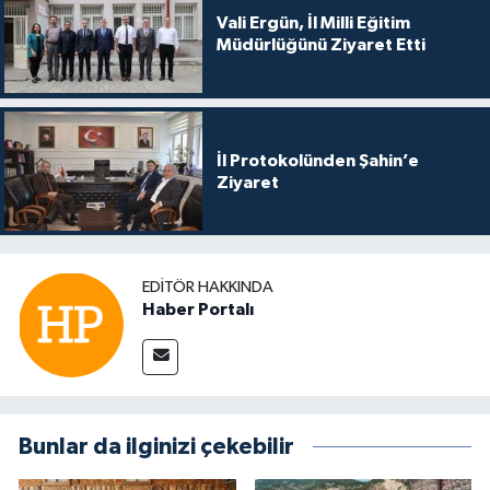
Vali Ergün, İl Milli Eğitim
Müdürlüğünü Ziyaret Etti
İl Protokolünden Şahin’e
Ziyaret
EDITÖR HAKKINDA
Haber Portalı
Bunlar da ilginizi çekebilir