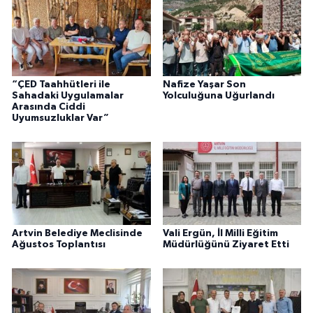
“ÇED Taahhütleri ile
Nafize Yaşar Son
Sahadaki Uygulamalar
Yolculuğuna Uğurlandı
Arasında Ciddi
Uyumsuzluklar Var”
Artvin Belediye Meclisinde
Vali Ergün, İl Milli Eğitim
Ağustos Toplantısı
Müdürlüğünü Ziyaret Etti