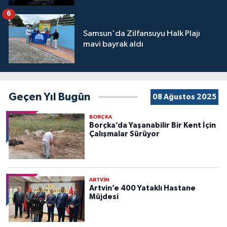
6
Samsun'da Zilfansuyu Halk Plajı
mavi bayrak aldı
Geçen Yıl Bugün
08 Ağustos 2025
BORÇKA
Borçka’da Yaşanabilir Bir Kent İçin
Çalışmalar Sürüyor
ARTVİN
Artvin’e 400 Yataklı Hastane
Müjdesi