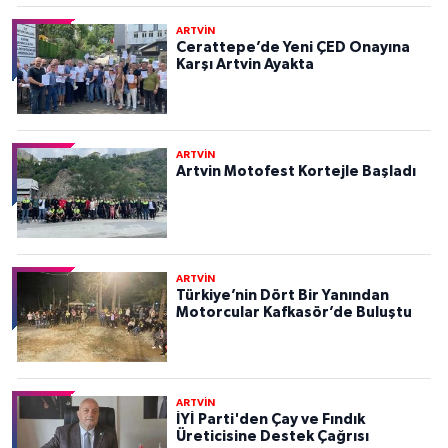
ARTVİN
Cerattepe’de Yeni ÇED Onayına
Karşı Artvin Ayakta
ARTVİN
Artvin Motofest Kortejle Başladı
ARTVİN
Türkiye’nin Dört Bir Yanından
Motorcular Kafkasör’de Buluştu
ARTVİN
İYİ Parti'den Çay ve Fındık
Üreticisine Destek Çağrısı