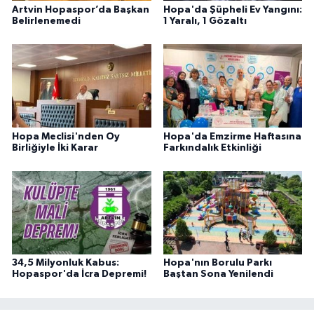
Artvin Hopaspor’da Başkan
Hopa'da Şüpheli Ev Yangını:
Belirlenemedi
1 Yaralı, 1 Gözaltı
Hopa Meclisi'nden Oy
Hopa'da Emzirme Haftasına
Birliğiyle İki Karar
Farkındalık Etkinliği
34,5 Milyonluk Kabus:
Hopa'nın Borulu Parkı
Hopaspor'da İcra Depremi!
Baştan Sona Yenilendi