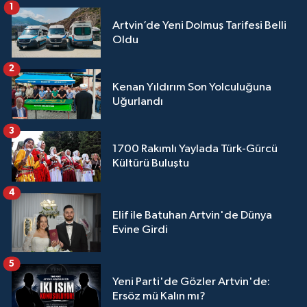
1
Artvin’de Yeni Dolmuş Tarifesi Belli
Oldu
2
Kenan Yıldırım Son Yolculuğuna
Uğurlandı
3
1700 Rakımlı Yaylada Türk-Gürcü
Kültürü Buluştu
4
Elif ile Batuhan Artvin'de Dünya
Evine Girdi
5
Yeni Parti'de Gözler Artvin'de:
Ersöz mü Kalın mı?