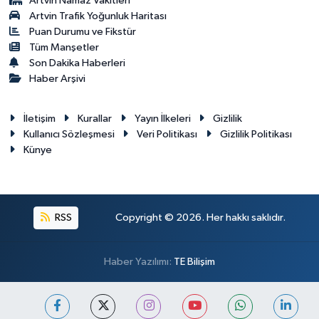
Artvin Namaz Vakitleri
Artvin Trafik Yoğunluk Haritası
Puan Durumu ve Fikstür
Tüm Manşetler
Son Dakika Haberleri
Haber Arşivi
İletişim
Kurallar
Yayın İlkeleri
Gizlilik
Kullanıcı Sözleşmesi
Veri Politikası
Gizlilik Politikası
Künye
RSS
Copyright © 2026. Her hakkı saklıdır.
Haber Yazılımı:
TE Bilişim