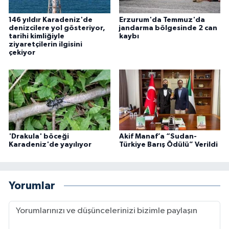
146 yıldır Karadeniz'de
Erzurum'da Temmuz'da
denizcilere yol gösteriyor,
jandarma bölgesinde 2 can
tarihi kimliğiyle
kaybı
ziyaretçilerin ilgisini
çekiyor
'Drakula' böceği
Akif Manaf’a “Sudan-
Karadeniz'de yayılıyor
Türkiye Barış Ödülü” Verildi
Yorumlar