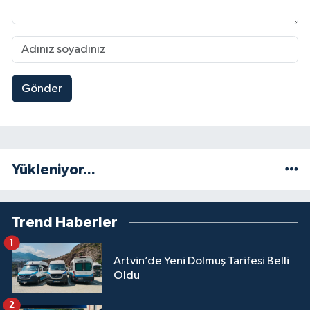
Gönder
Yükleniyor...
Trend Haberler
1
Artvin’de Yeni Dolmuş Tarifesi Belli
Oldu
2