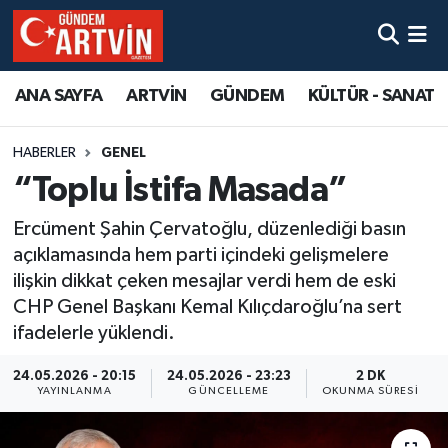
ANA SAYFA
ARTVİN
GÜNDEM
KÜLTÜR - SANAT
HABERLER
GENEL
“Toplu İstifa Masada”
Ercüment Şahin Çervatoğlu, düzenlediği basın
açıklamasında hem parti içindeki gelişmelere
ilişkin dikkat çeken mesajlar verdi hem de eski
CHP Genel Başkanı Kemal Kılıçdaroğlu’na sert
ifadelerle yüklendi.
24.05.2026 - 20:15
24.05.2026 - 23:23
2 DK
YAYINLANMA
GÜNCELLEME
OKUNMA SÜRESI