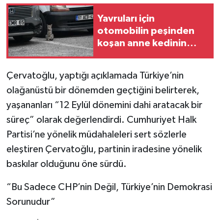
Yavruları için
otomobilin peşinden
koşan anne kedinin
imdadına itfaiye yetişti
Çervatoğlu, yaptığı açıklamada Türkiye’nin
olağanüstü bir dönemden geçtiğini belirterek,
yaşananları “12 Eylül dönemini dahi aratacak bir
süreç” olarak değerlendirdi. Cumhuriyet Halk
Partisi’ne yönelik müdahaleleri sert sözlerle
eleştiren Çervatoğlu, partinin iradesine yönelik
baskılar olduğunu öne sürdü.
“Bu Sadece CHP’nin Değil, Türkiye’nin Demokrasi
Sorunudur”