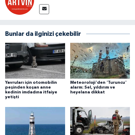
Bunlar da ilginizi çekebilir
Yavruları için otomobilin
Meteoroloji'den 'Turuncu'
peşinden koşan anne
alarm: Sel, yıldırım ve
kedinin imdadına itfaiye
heyelana dikkat
yetişti