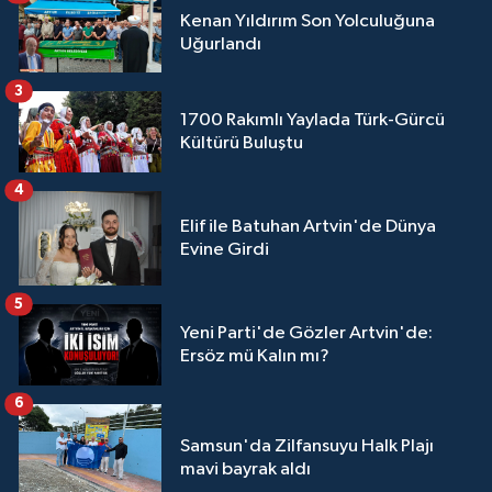
Kenan Yıldırım Son Yolculuğuna
Uğurlandı
3
1700 Rakımlı Yaylada Türk-Gürcü
Kültürü Buluştu
4
Elif ile Batuhan Artvin'de Dünya
Evine Girdi
5
Yeni Parti'de Gözler Artvin'de:
Ersöz mü Kalın mı?
6
Samsun'da Zilfansuyu Halk Plajı
mavi bayrak aldı