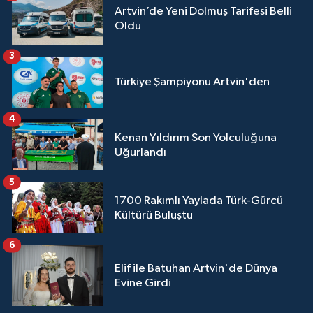
Artvin’de Yeni Dolmuş Tarifesi Belli
Oldu
3
Türkiye Şampiyonu Artvin'den
4
Kenan Yıldırım Son Yolculuğuna
Uğurlandı
5
1700 Rakımlı Yaylada Türk-Gürcü
Kültürü Buluştu
6
Elif ile Batuhan Artvin'de Dünya
Evine Girdi