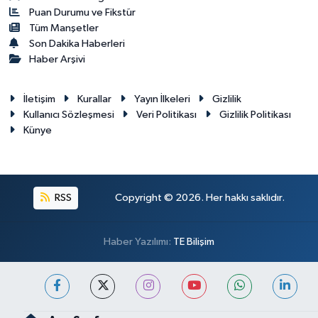
Puan Durumu ve Fikstür
Tüm Manşetler
Son Dakika Haberleri
Haber Arşivi
İletişim
Kurallar
Yayın İlkeleri
Gizlilik
Kullanıcı Sözleşmesi
Veri Politikası
Gizlilik Politikası
Künye
RSS
Copyright © 2026. Her hakkı saklıdır.
Haber Yazılımı:
TE Bilişim