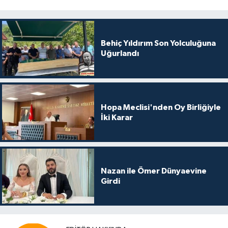
Behiç Yıldırım Son Yolculuğuna
Uğurlandı
Hopa Meclisi'nden Oy Birliğiyle
İki Karar
Nazan ile Ömer Dünyaevine
Girdi