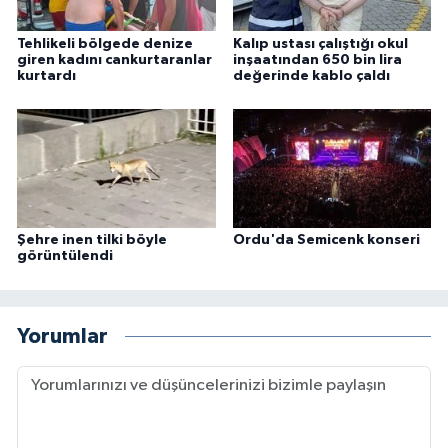
Tehlikeli bölgede denize
Kalıp ustası çalıştığı okul
giren kadını cankurtaranlar
inşaatından 650 bin lira
kurtardı
değerinde kablo çaldı
Şehre inen tilki böyle
Ordu'da Semicenk konseri
görüntülendi
Yorumlar