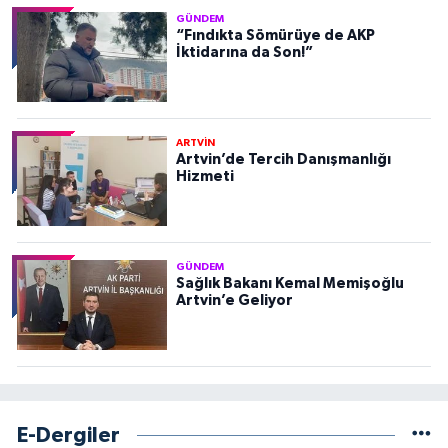
GÜNDEM
“Fındıkta Sömürüye de AKP
İktidarına da Son!”
ARTVİN
Artvin’de Tercih Danışmanlığı
Hizmeti
GÜNDEM
Sağlık Bakanı Kemal Memişoğlu
Artvin’e Geliyor
E-Dergiler