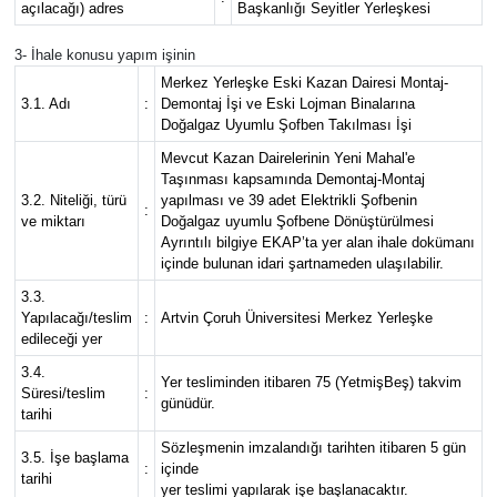
açılacağı) adres
Başkanlığı Seyitler Yerleşkesi
3- İhale konusu yapım işinin
Merkez Yerleşke Eski Kazan Dairesi Montaj-
3.1. Adı
:
Demontaj İşi ve Eski Lojman Binalarına
Doğalgaz Uyumlu Şofben Takılması İşi
Mevcut Kazan Dairelerinin Yeni Mahal'e
Taşınması kapsamında Demontaj-Montaj
3.2. Niteliği, türü
yapılması ve 39 adet Elektrikli Şofbenin
:
ve miktarı
Doğalgaz uyumlu Şofbene Dönüştürülmesi
Ayrıntılı bilgiye EKAP’ta yer alan ihale dokümanı
içinde bulunan idari şartnameden ulaşılabilir.
3.3.
Yapılacağı/teslim
:
Artvin Çoruh Üniversitesi Merkez Yerleşke
edileceği yer
3.4.
Yer tesliminden itibaren 75 (YetmişBeş) takvim
Süresi/teslim
:
günüdür.
tarihi
Sözleşmenin imzalandığı tarihten itibaren 5 gün
3.5. İşe başlama
:
içinde
tarihi
yer teslimi yapılarak işe başlanacaktır.