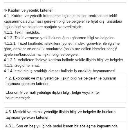
4- Katılım ve yeterlik kriterleri:
4.1. Katılım ve yeterlik kriterlerine ilişkin istekliler tarafından e-teklif
kapsamında sunulması gereken bilgi ve belgeler ile fiyat dışı unsurlara
ilişkin bilgi ve belgelere aşağıda yer verilmiştir:
4.1.1. Teklif mektubu.
4.1.2. Teklif vermeye yetkili olunduğunu gösteren bilgi ve belgeler:
4.1.2.1. Tüzel kişilerde; isteklilerin yönetimindeki görevliler ile ilgisine
göre, ortaklar ve ortaklık oranlarına (halka arz edilen hisseler hariç)/
üyelerine/kurucularına ilişkin bilgi ve belgeler.
4.1.2.2. Vekâleten ihaleye katılma halinde vekile ilişkin bilgi ve belgeler.
4.1.3. Geçici teminat.
4.1.4 İsteklinin iş ortaklığı olması halinde iş ortaklığı beyannamesi.
4.2. Ekonomik ve mali yeterliğe ilişkin bilgi ve belgeler ile bunların
taşıması gereken kriterler:
Ekonomik ve mali yeterliğe ilişkin bilgi, belge veya kriter
belirtilmemiştir.
4.3. Mesleki ve teknik yeterliğe ilişkin bilgi ve belgeler ile bunların
taşıması gereken kriterler:
4.3.1. Son on beş yıl içinde bedel içeren bir sözleşme kapsamında