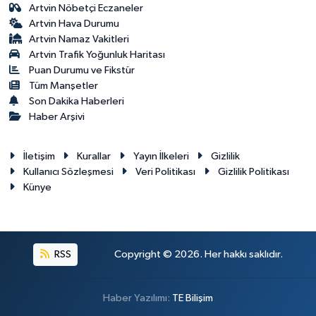
Artvin Nöbetçi Eczaneler
Artvin Hava Durumu
Artvin Namaz Vakitleri
Artvin Trafik Yoğunluk Haritası
Puan Durumu ve Fikstür
Tüm Manşetler
Son Dakika Haberleri
Haber Arşivi
İletişim
Kurallar
Yayın İlkeleri
Gizlilik
Kullanıcı Sözleşmesi
Veri Politikası
Gizlilik Politikası
Künye
RSS
Copyright © 2026. Her hakkı saklıdır.
Haber Yazılımı:
TE Bilişim