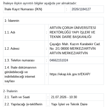
İhaleye ilişkin ayrıntılı bilgiler aşağıda yer almaktadır:
İhale Kayıt Numarası (İKN)
:
2026/1184127
1- İdarenin
ARTVİN ÇORUH ÜNİVERSİTESİ
1.1. Adı
:
REKTÖRLÜĞÜ YAPI İŞLERİ VE
TEKNİK DAİRE BAŞKANLIĞI
Çayağzı Mah. Kazım Karabekir Cad.
1.2. Adresi
:
No: 2/1 08000 MERKEZ/ARTVİN
ARTVİN MERKEZ/ARTVİN
1.3. Telefon numarası
:
04662151024
1.4. İhale dokümanının
görülebileceği ve
:
https://ekap.kik.gov.tr/EKAP/
indirilebileceği internet
sayfası
2- İhalenin
2.1. Tarih ve Saati
:
21.07.2026 - 10:30
2.2. Yapılacağı (e-tekliflerin
Yapı İşleri ve Teknik Daire
: