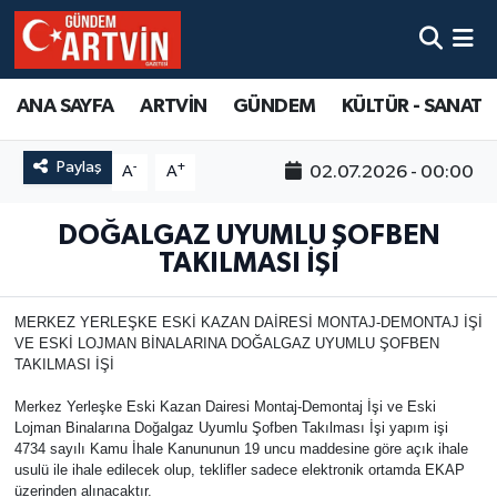
ANA SAYFA
ARTVİN
GÜNDEM
KÜLTÜR - SANAT
Paylaş
-
+
02.07.2026 - 00:00
A
A
DOĞALGAZ UYUMLU ŞOFBEN
TAKILMASI İŞİ
MERKEZ YERLEŞKE ESKİ KAZAN DAİRESİ MONTAJ-DEMONTAJ İŞİ
VE ESKİ LOJMAN BİNALARINA DOĞALGAZ UYUMLU ŞOFBEN
TAKILMASI İŞİ
Merkez Yerleşke Eski Kazan Dairesi Montaj-Demontaj İşi ve Eski
Lojman Binalarına Doğalgaz Uyumlu Şofben Takılması İşi yapım işi
4734 sayılı Kamu İhale Kanununun 19 uncu maddesine göre açık ihale
usulü ile ihale edilecek olup, teklifler sadece elektronik ortamda EKAP
üzerinden alınacaktır.