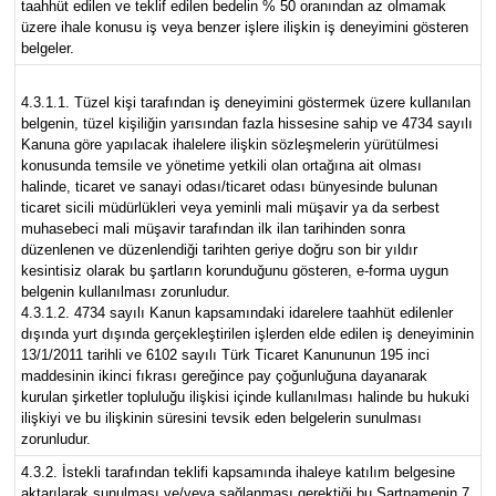
taahhüt edilen ve teklif edilen bedelin % 50 oranından az olmamak
üzere ihale konusu iş veya benzer işlere ilişkin iş deneyimini gösteren
belgeler.
4.3.1.1. Tüzel kişi tarafından iş deneyimini göstermek üzere kullanılan
belgenin, tüzel kişiliğin yarısından fazla hissesine sahip ve 4734 sayılı
Kanuna göre yapılacak ihalelere ilişkin sözleşmelerin yürütülmesi
konusunda temsile ve yönetime yetkili olan ortağına ait olması
halinde, ticaret ve sanayi odası/ticaret odası bünyesinde bulunan
ticaret sicili müdürlükleri veya yeminli mali müşavir ya da serbest
muhasebeci mali müşavir tarafından ilk ilan tarihinden sonra
düzenlenen ve düzenlendiği tarihten geriye doğru son bir yıldır
kesintisiz olarak bu şartların korunduğunu gösteren, e-forma uygun
belgenin kullanılması zorunludur.
4.3.1.2. 4734 sayılı Kanun kapsamındaki idarelere taahhüt edilenler
dışında yurt dışında gerçekleştirilen işlerden elde edilen iş deneyiminin
13/1/2011 tarihli ve 6102 sayılı Türk Ticaret Kanununun 195 inci
maddesinin ikinci fıkrası gereğince pay çoğunluğuna dayanarak
kurulan şirketler topluluğu ilişkisi içinde kullanılması halinde bu hukuki
ilişkiyi ve bu ilişkinin süresini tevsik eden belgelerin sunulması
zorunludur.
4.3.2. İstekli tarafından teklifi kapsamında ihaleye katılım belgesine
aktarılarak sunulması ve/veya sağlanması gerektiği bu Şartnamenin 7