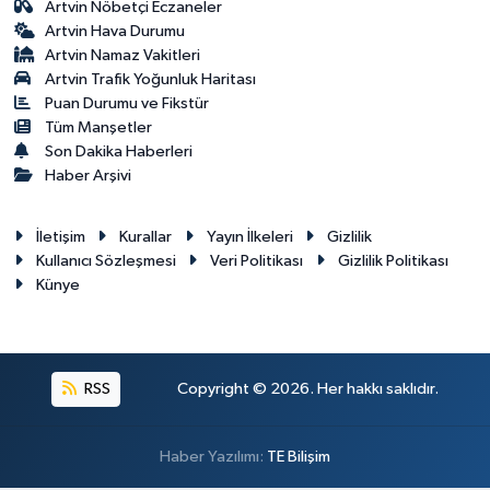
Artvin Nöbetçi Eczaneler
Artvin Hava Durumu
Artvin Namaz Vakitleri
Artvin Trafik Yoğunluk Haritası
Puan Durumu ve Fikstür
Tüm Manşetler
Son Dakika Haberleri
Haber Arşivi
İletişim
Kurallar
Yayın İlkeleri
Gizlilik
Kullanıcı Sözleşmesi
Veri Politikası
Gizlilik Politikası
Künye
RSS
Copyright © 2026. Her hakkı saklıdır.
Haber Yazılımı:
TE Bilişim