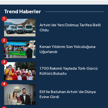
Trend Haberler
1
Artvin’de Yeni Dolmuş Tarifesi Belli
Oldu
2
Kenan Yıldırım Son Yolculuğuna
Uğurlandı
3
1700 Rakımlı Yaylada Türk-Gürcü
Kültürü Buluştu
4
Elif ile Batuhan Artvin'de Dünya
Evine Girdi