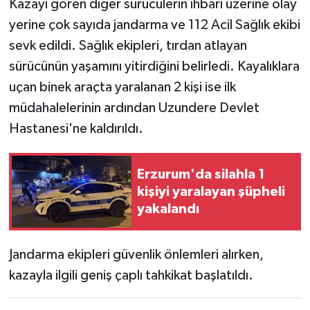
Kazayı gören diğer sürücülerin ihbarı üzerine olay
yerine çok sayıda jandarma ve 112 Acil Sağlık ekibi
sevk edildi. Sağlık ekipleri, tırdan atlayan
sürücünün yaşamını yitirdiğini belirledi. Kayalıklara
uçan binek araçta yaralanan 2 kişi ise ilk
müdahalelerinin ardından Uzundere Devlet
Hastanesi'ne kaldırıldı.
Erzurum'da silahla 1
kişiyi yaralayan şüpheli
yakalandı
Jandarma ekipleri güvenlik önlemleri alırken,
kazayla ilgili geniş çaplı tahkikat başlatıldı.