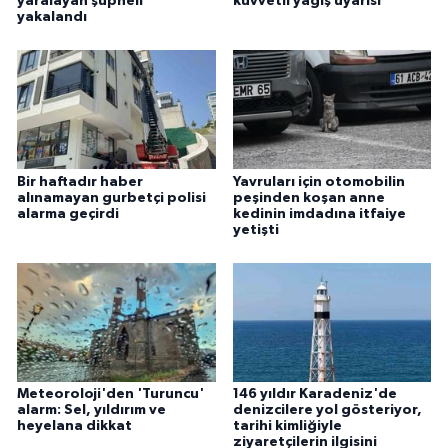
yaralayan şüpheli
kuvvetli yağış uyarısı
yakalandı
Bir haftadır haber
Yavruları için otomobilin
alınamayan gurbetçi polisi
peşinden koşan anne
alarma geçirdi
kedinin imdadına itfaiye
yetişti
Meteoroloji'den 'Turuncu'
146 yıldır Karadeniz'de
alarm: Sel, yıldırım ve
denizcilere yol gösteriyor,
heyelana dikkat
tarihi kimliğiyle
ziyaretçilerin ilgisini