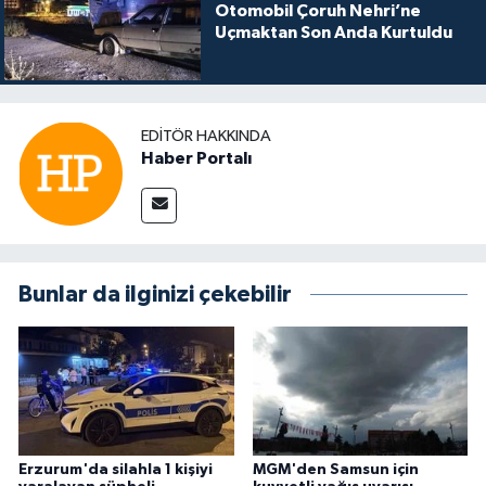
Otomobil Çoruh Nehri’ne
Uçmaktan Son Anda Kurtuldu
EDITÖR HAKKINDA
Haber Portalı
Bunlar da ilginizi çekebilir
Erzurum'da silahla 1 kişiyi
MGM'den Samsun için