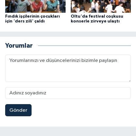
Fındık işçilerinin çocukları
Oltu'da festival coşkusu
için 'ders zili' çaldı
konserle zirveye ulaştı
Yorumlar
Gönder