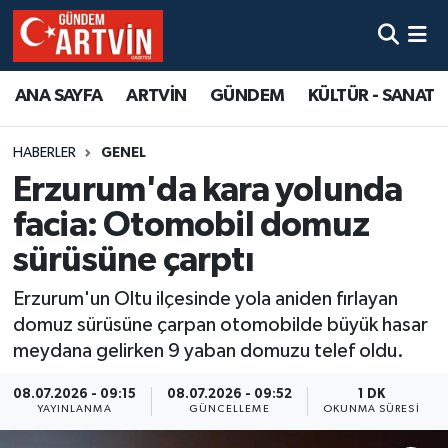
ANA SAYFA
ARTVİN
GÜNDEM
KÜLTÜR - SANAT
HABERLER
GENEL
Erzurum'da kara yolunda
facia: Otomobil domuz
sürüsüne çarptı
Erzurum'un Oltu ilçesinde yola aniden fırlayan
domuz sürüsüne çarpan otomobilde büyük hasar
meydana gelirken 9 yaban domuzu telef oldu.
08.07.2026 - 09:15
08.07.2026 - 09:52
1 DK
YAYINLANMA
GÜNCELLEME
OKUNMA SÜRESI