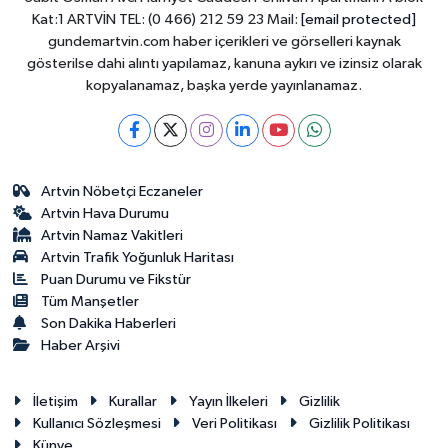
Kat:1 ARTVİN TEL: (0 466) 212 59 23 Mail:
[email protected]
gundemartvin.com haber içerikleri ve görselleri kaynak
gösterilse dahi alıntı yapılamaz, kanuna aykırı ve izinsiz olarak
kopyalanamaz, başka yerde yayınlanamaz.
Artvin Nöbetçi Eczaneler
Artvin Hava Durumu
Artvin Namaz Vakitleri
Artvin Trafik Yoğunluk Haritası
Puan Durumu ve Fikstür
Tüm Manşetler
Son Dakika Haberleri
Haber Arşivi
İletişim
Kurallar
Yayın İlkeleri
Gizlilik
Kullanıcı Sözleşmesi
Veri Politikası
Gizlilik Politikası
Künye