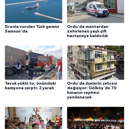
Dronla vurulan Türk gemisi
Ordu'da mantardan
Samsun'da
zehirlenen yaşlı çift
hastaneye kaldırıldı
Tavuk yüklü tır, önündeki
Ordu'da ilçelerin çehresi
kamyona çarptı: 2 yaralı
değişiyor: Gölköy'de 70
binanın cephesi
yenilenecek