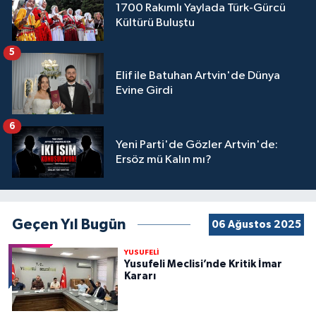
1700 Rakımlı Yaylada Türk-Gürcü
Kültürü Buluştu
5
Elif ile Batuhan Artvin'de Dünya
Evine Girdi
6
Yeni Parti'de Gözler Artvin'de:
Ersöz mü Kalın mı?
Geçen Yıl Bugün
06 Ağustos 2025
YUSUFELİ
Yusufeli Meclisi’nde Kritik İmar
Kararı