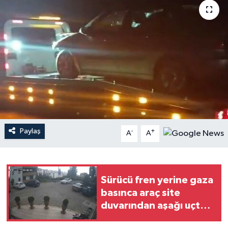
Paylaş
-
+
A
A
Sürücü fren yerine gaza
basınca araç site
duvarından aşağı uçtu:
1'i çocuk 3 yaralı