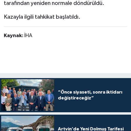
tarafından yeniden normale döndürüldü.
Kazayla ilgili tahkikat başlatıldı.
Kaynak:
İHA
“Önce siyaseti, sonra iktidarı
değiştireceğiz”
Artvin’de Yeni Dolmuş Tarifesi