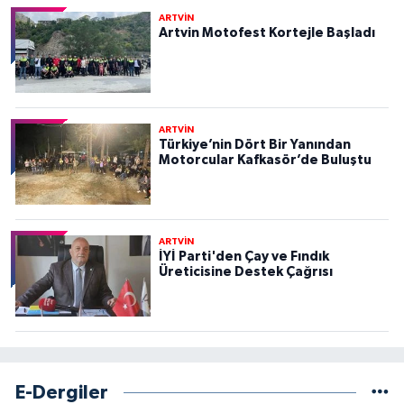
ARTVİN
Artvin Motofest Kortejle Başladı
ARTVİN
Türkiye’nin Dört Bir Yanından
Motorcular Kafkasör’de Buluştu
ARTVİN
İYİ Parti'den Çay ve Fındık
Üreticisine Destek Çağrısı
E-Dergiler