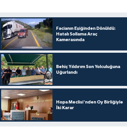
Facianın Eşiğinden Dönüldü:
Hatalı Sollama Araç
Kamerasında
Behiç Yıldırım Son Yolculuğuna
Uğurlandı
Hopa Meclisi'nden Oy Birliğiyle
İki Karar