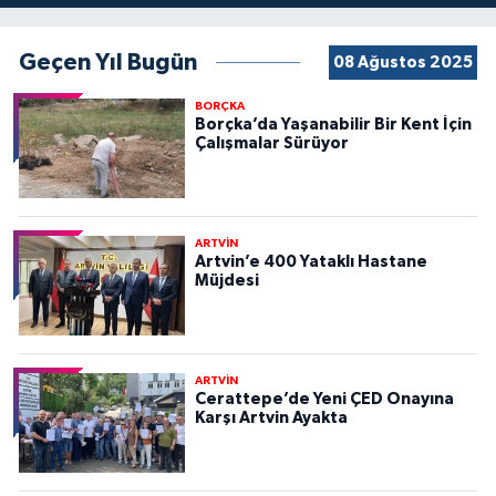
Geçen Yıl Bugün
08 Ağustos 2025
BORÇKA
Borçka’da Yaşanabilir Bir Kent İçin
Çalışmalar Sürüyor
ARTVİN
Artvin’e 400 Yataklı Hastane
Müjdesi
ARTVİN
Cerattepe’de Yeni ÇED Onayına
Karşı Artvin Ayakta