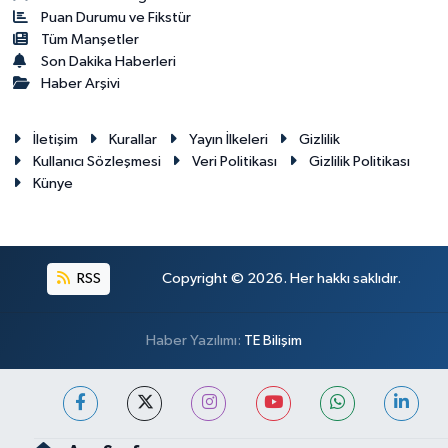
Puan Durumu ve Fikstür
Tüm Manşetler
Son Dakika Haberleri
Haber Arşivi
İletişim
Kurallar
Yayın İlkeleri
Gizlilik
Kullanıcı Sözleşmesi
Veri Politikası
Gizlilik Politikası
Künye
RSS
Copyright © 2026. Her hakkı saklıdır.
Haber Yazılımı:
TE Bilişim