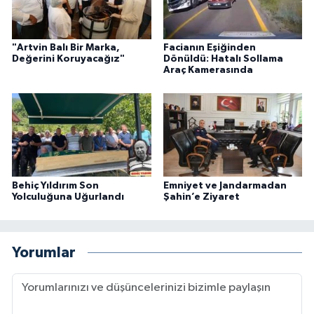
"Artvin Balı Bir Marka,
Facianın Eşiğinden
Değerini Koruyacağız"
Dönüldü: Hatalı Sollama
Araç Kamerasında
Behiç Yıldırım Son
Emniyet ve Jandarmadan
Yolculuğuna Uğurlandı
Şahin’e Ziyaret
Yorumlar