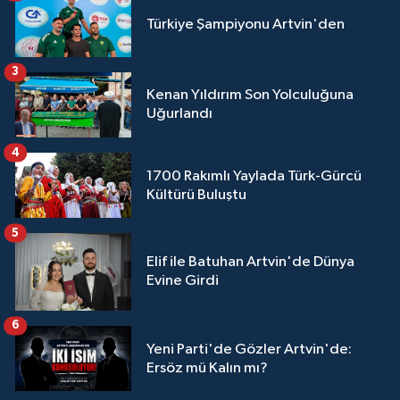
Türkiye Şampiyonu Artvin'den
3
Kenan Yıldırım Son Yolculuğuna
Uğurlandı
4
1700 Rakımlı Yaylada Türk-Gürcü
Kültürü Buluştu
5
Elif ile Batuhan Artvin'de Dünya
Evine Girdi
6
Yeni Parti'de Gözler Artvin'de:
Ersöz mü Kalın mı?