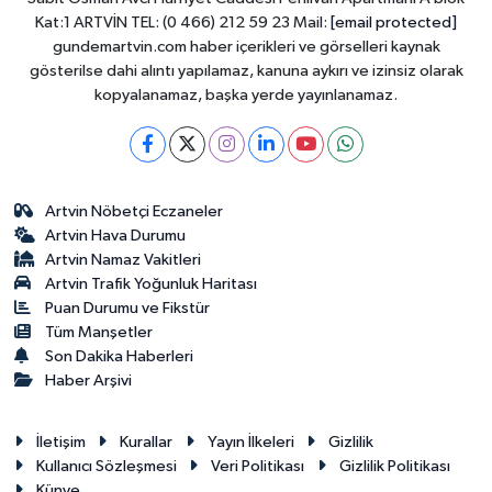
Kat:1 ARTVİN TEL: (0 466) 212 59 23 Mail:
[email protected]
gundemartvin.com haber içerikleri ve görselleri kaynak
gösterilse dahi alıntı yapılamaz, kanuna aykırı ve izinsiz olarak
kopyalanamaz, başka yerde yayınlanamaz.
Artvin Nöbetçi Eczaneler
Artvin Hava Durumu
Artvin Namaz Vakitleri
Artvin Trafik Yoğunluk Haritası
Puan Durumu ve Fikstür
Tüm Manşetler
Son Dakika Haberleri
Haber Arşivi
İletişim
Kurallar
Yayın İlkeleri
Gizlilik
Kullanıcı Sözleşmesi
Veri Politikası
Gizlilik Politikası
Künye