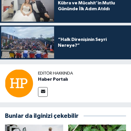
Kübra ve Mücahit’in Mutlu
Gününde İlk Adım Atıldı
“Halk Direnişinin Seyri
Nereye?”
EDITÖR HAKKINDA
Haber Portalı
Bunlar da ilginizi çekebilir