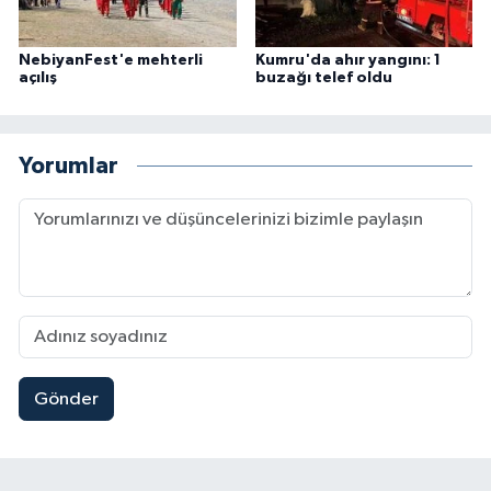
NebiyanFest'e mehterli
Kumru'da ahır yangını: 1
açılış
buzağı telef oldu
Yorumlar
Gönder