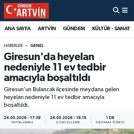
ANA SAYFA
ARTVİN
GÜNDEM
KÜLTÜR - SANAT
HABERLER
GENEL
Giresun'da heyelan
nedeniyle 11 ev tedbir
amacıyla boşaltıldı
Giresun'un Bulancak ilçesinde meydana gelen
heyelan nedeniyle 11 ev tedbir amacıyla
boşaltıldı.
24.05.2026 - 17:38
24.05.2026 - 18:19
1 DK
YAYINLANMA
GÜNCELLEME
OKUNMA SÜRESI