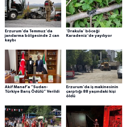
Erzurum'da Temmuz'da
'Drakula' böceği
jandarma bölgesinde 2 can
Karadeniz'de yayılıyor
kaybı
Akif Manaf’a “Sudan-
Erzurum'da iş makinesinin
Türkiye Barış Ödülü” Verildi
çarptığı 88 yaşındaki kişi
öldü