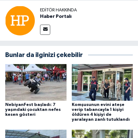
EDITÖR HAKKINDA
Haber Portalı
Bunlar da ilginizi çekebilir
NebiyanFest başladı: 7
Komşusunun evini ateşe
yaşındaki çocuktan nefes
verip tabancayla 1 kişiyi
kesen gösteri
öldüren 4 kişiyi de
yaralayan zanlı tutuklandı