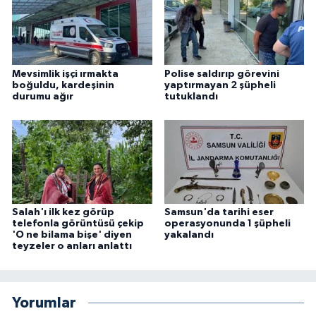
Mevsimlik işçi ırmakta
Polise saldırıp görevini
boğuldu, kardeşinin
yaptırmayan 2 şüpheli
durumu ağır
tutuklandı
Salah'ı ilk kez görüp
Samsun'da tarihi eser
telefonla görüntüsü çekip
operasyonunda 1 şüpheli
'O ne bilama bişe' diyen
yakalandı
teyzeler o anları anlattı
Yorumlar