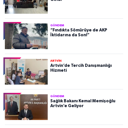
GÜNDEM
“Fındıkta Sömürüye de AKP
İktidarına da Son!”
ARTVİN
Artvin’de Tercih Danışmanlığı
Hizmeti
GÜNDEM
Sağlık Bakanı Kemal Memişoğlu
Artvin’e Geliyor