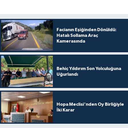
Facianın Eşiğinden Dönüldü:
Hatalı Sollama Araç
Kamerasında
Behiç Yıldırım Son Yolculuğuna
Uğurlandı
Hopa Meclisi'nden Oy Birliğiyle
İki Karar