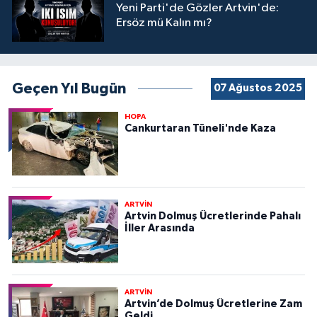
Yeni Parti'de Gözler Artvin'de:
Ersöz mü Kalın mı?
Geçen Yıl Bugün
07 Ağustos 2025
HOPA
Cankurtaran Tüneli'nde Kaza
ARTVİN
Artvin Dolmuş Ücretlerinde Pahalı
İller Arasında
ARTVİN
Artvin’de Dolmuş Ücretlerine Zam
Geldi