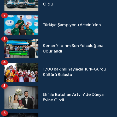
Oldu
2
Türkiye Şampiyonu Artvin'den
3
Kenan Yıldırım Son Yolculuğuna
Uğurlandı
4
1700 Rakımlı Yaylada Türk-Gürcü
Kültürü Buluştu
5
Elif ile Batuhan Artvin'de Dünya
Evine Girdi
6