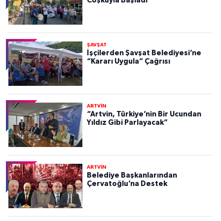
Coşkuyla Başladı
ŞAVŞAT
İşçilerden Şavşat Belediyesi’ne
“Kararı Uygula” Çağrısı
ARTVİN
“Artvin, Türkiye’nin Bir Ucundan
Yıldız Gibi Parlayacak”
ARTVİN
Belediye Başkanlarından
Çervatoğlu’na Destek