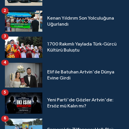
2
Kenan Yıldırım Son Yolculuğuna
Uğurlandı
3
1700 Rakımlı Yaylada Türk-Gürcü
Kültürü Buluştu
4
Elif ile Batuhan Artvin'de Dünya
Evine Girdi
5
Yeni Parti'de Gözler Artvin'de:
Ersöz mü Kalın mı?
6