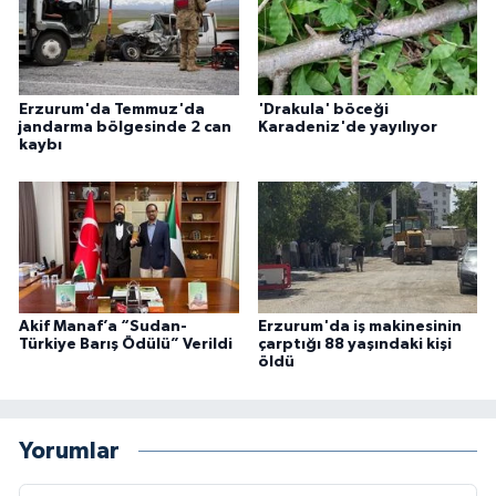
Erzurum'da Temmuz'da
'Drakula' böceği
jandarma bölgesinde 2 can
Karadeniz'de yayılıyor
kaybı
Akif Manaf’a “Sudan-
Erzurum'da iş makinesinin
Türkiye Barış Ödülü” Verildi
çarptığı 88 yaşındaki kişi
öldü
Yorumlar