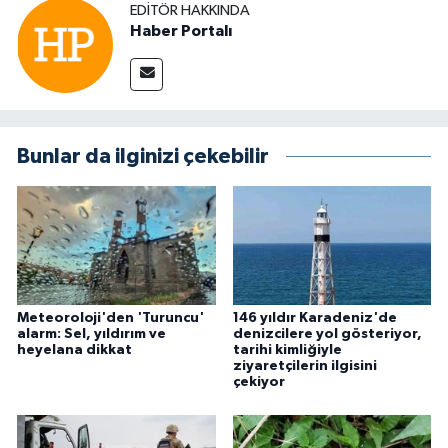
EDITÖR HAKKINDA
Haber Portalı
Bunlar da ilginizi çekebilir
Meteoroloji'den 'Turuncu'
146 yıldır Karadeniz'de
alarm: Sel, yıldırım ve
denizcilere yol gösteriyor,
heyelana dikkat
tarihi kimliğiyle
ziyaretçilerin ilgisini
çekiyor