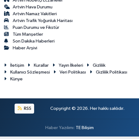
Artvin Nöbetçi Eczaneler
Artvin Hava Durumu
Artvin Namaz Vakitleri
Artvin Trafik Yoğunluk Haritası
Puan Durumu ve Fikstür
Tüm Manşetler
Son Dakika Haberleri
Haber Arşivi
İletişim
Kurallar
Yayın İlkeleri
Gizlilik
Kullanıcı Sözleşmesi
Veri Politikası
Gizlilik Politikası
Künye
RSS
Copyright © 2026. Her hakkı saklıdır.
Haber Yazılımı:
TE Bilişim