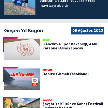
Samsun'da Zilfansuyu Halk Plajı
mavi bayrak aldı
Geçen Yıl Bugün
09 Ağustos 2025
SPOR
Gençlik ve Spor Bakanlığı, 4400
Personel Alımı Yapacak
ARTVİN
Denize Girmek Yasaklandı
ŞAVŞAT
Şavşat’ta Kültür ve Sanat Festivali