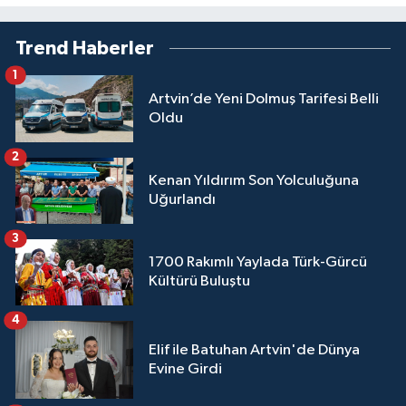
Trend Haberler
1
Artvin’de Yeni Dolmuş Tarifesi Belli
Oldu
2
Kenan Yıldırım Son Yolculuğuna
Uğurlandı
3
1700 Rakımlı Yaylada Türk-Gürcü
Kültürü Buluştu
4
Elif ile Batuhan Artvin'de Dünya
Evine Girdi