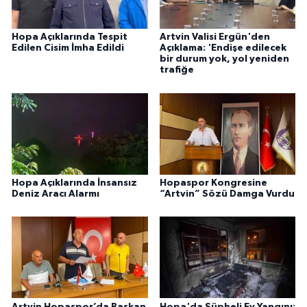
Hopa Açıklarında Tespit
Artvin Valisi Ergün'den
Edilen Cisim İmha Edildi
Açıklama: 'Endişe edilecek
bir durum yok, yol yeniden
trafiğe
Hopa Açıklarında İnsansız
Hopaspor Kongresine
Deniz Aracı Alarmı
“Artvin” Sözü Damga Vurdu
Artvin Hopaspor’da Başkan
Hopa'da Şüpheli Ev Yangını: