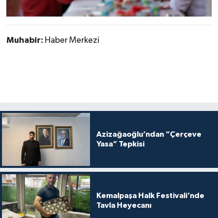
Muhabir:
Haber Merkezi
Azizağaoğlu’ndan “Çerçeve
Yasa” Tepkisi
Kemalpaşa Halk Festivali’nde
Tavla Heyecanı