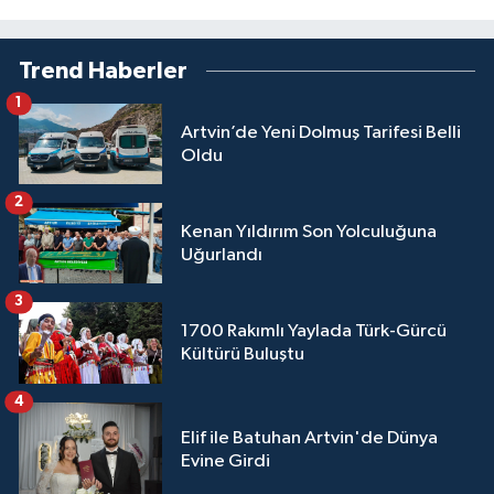
Trend Haberler
1
Artvin’de Yeni Dolmuş Tarifesi Belli
Oldu
2
Kenan Yıldırım Son Yolculuğuna
Uğurlandı
3
1700 Rakımlı Yaylada Türk-Gürcü
Kültürü Buluştu
4
Elif ile Batuhan Artvin'de Dünya
Evine Girdi