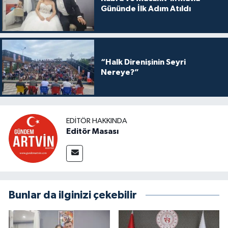
Gününde İlk Adım Atıldı
“Halk Direnişinin Seyri
Nereye?”
EDITÖR HAKKINDA
Editör Masası
Bunlar da ilginizi çekebilir