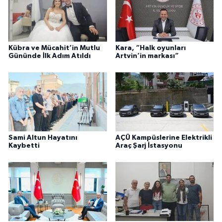
Kübra ve Mücahit’in Mutlu
Kara, “Halk oyunları
Gününde İlk Adım Atıldı
Artvin’in markası”
Sami Altun Hayatını
AÇÜ Kampüslerine Elektrikli
Kaybetti
Araç Şarj İstasyonu