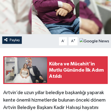
Paylaş
-
+
A
A
Kübra ve Mücahit’in
Mutlu Gününde İlk Adım
Atıldı
Artvin’de uzun yıllar belediye başkanlığı yaparak
kente önemli hizmetlerde bulunan önceki dönem
Artvin Belediye Başkanı Kadir Halvaşi hayatını