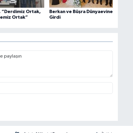
k, “Derdimiz Ortak,
Berkan ve Büşra Dünyaevine
emiz Ortak”
Girdi