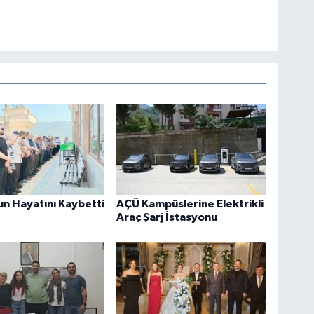
un Hayatını Kaybetti
AÇÜ Kampüslerine Elektrikli
Araç Şarj İstasyonu