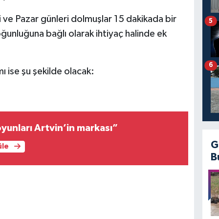
ve Pazar günleri dolmuşlar 15 dakikada bir
5
ğunluğuna bağlı olarak ihtiyaç halinde ek
6
ı ise şu şekilde olacak:
oyunları Artvin’in markası”
G
üle
B