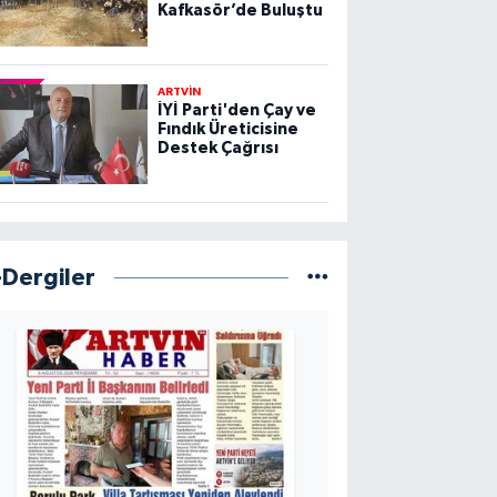
Kafkasör’de Buluştu
ARTVİN
İYİ Parti'den Çay ve
Fındık Üreticisine
Destek Çağrısı
-Dergiler