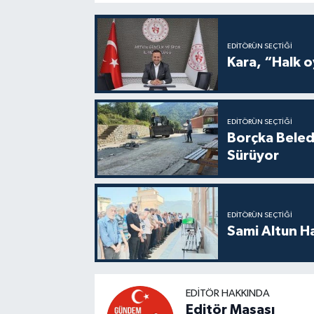
EDITÖRÜN SEÇTIĞI
Kara, “Halk o
EDITÖRÜN SEÇTIĞI
Borçka Beledi
Sürüyor
EDITÖRÜN SEÇTIĞI
Sami Altun H
EDITÖR HAKKINDA
Editör Masası