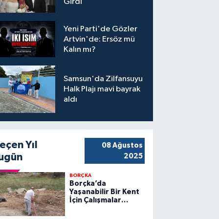
Girdi
Yeni Parti'de Gözler
Artvin'de: Ersöz mü
Kalın mı?
Samsun'da Zilfansuyu
Halk Plajı mavi bayrak
aldı
eçen Yıl
08 Ağustos
ugün
2025
BORÇKA
Borçka’da
Yaşanabilir Bir Kent
İçin Çalışmalar
Sürüyor