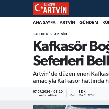
ANA SAYFA
ARTVİN
GÜNDEM
KÜ
HABERLER
ARTVİN
Kafkasör Boğ
Seferleri Bel
Artvin'de düzenlenen Kafkasö
amacıyla Kafkasör hattında hi
07.07.2026 - 08:20
1 DK
YAYINLANMA
OKUNMA SÜRESI