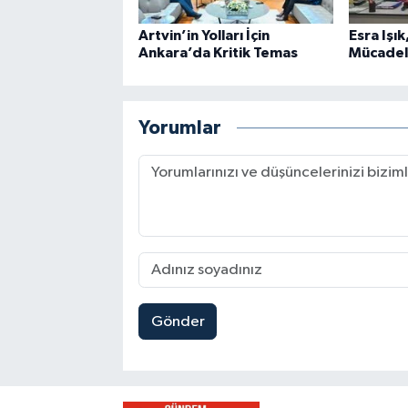
Artvin’in Yolları İçin
Esra Işı
Ankara’da Kritik Temas
Mücadel
Yorumlar
Gönder