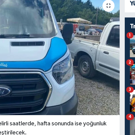
Y
T
1
2
3
4
elirli saatlerde, hafta sonunda ise yoğunluk
ştirilecek.