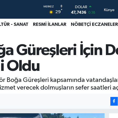
DOLAR
Künye
°
29
47,7436
0.18
EURO
55,2510
0.32
LTÜR - SANAT
RESMİ İLANLAR
NÖBETÇİ ECZANELER
STERLİN
64,4811
0.38
GRAM ALTIN
a Güreşleri İçin 
6660.55
0.03
BİST100
13.779
-14
li Oldu
BITCOIN
64.944,08
-0.18
r Boğa Güreşleri kapsamında vatandaşları
zmet verecek dolmuşların sefer saatleri aç