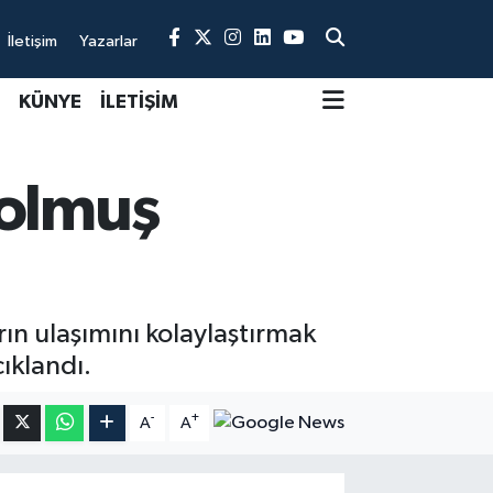
İletişim
Yazarlar
KÜNYE
İLETİŞİM
Dolmuş
n ulaşımını kolaylaştırmak
ıklandı.
-
+
A
A