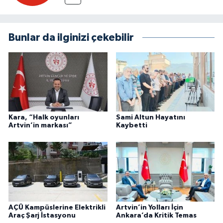
Bunlar da ilginizi çekebilir
Kara, “Halk oyunları
Sami Altun Hayatını
Artvin’in markası”
Kaybetti
AÇÜ Kampüslerine Elektrikli
Artvin’in Yolları İçin
Araç Şarj İstasyonu
Ankara’da Kritik Temas