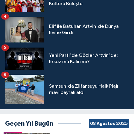
Kültürü Buluştu
4
Elif ile Batuhan Artvin'de Dünya
Evine Girdi
5
Yeni Parti'de Gözler Artvin'de:
Ersöz mü Kalın mı?
6
Samsun'da Zilfansuyu Halk Plajı
mavi bayrak aldı
Geçen Yıl Bugün
08 Ağustos 2025