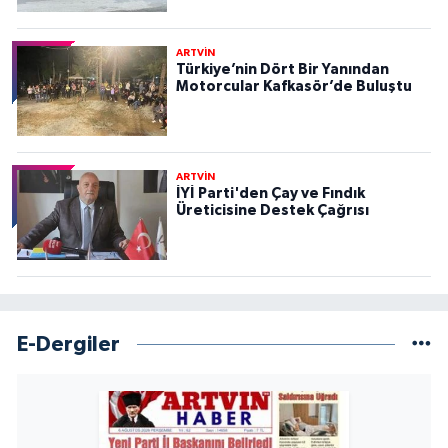
ARTVİN
Türkiye’nin Dört Bir Yanından
Motorcular Kafkasör’de Buluştu
ARTVİN
İYİ Parti'den Çay ve Fındık
Üreticisine Destek Çağrısı
E-Dergiler