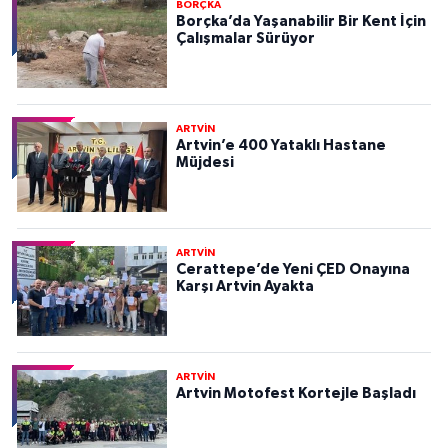
BORÇKA
Borçka’da Yaşanabilir Bir Kent İçin
Çalışmalar Sürüyor
ARTVİN
Artvin’e 400 Yataklı Hastane
Müjdesi
ARTVİN
Cerattepe’de Yeni ÇED Onayına
Karşı Artvin Ayakta
ARTVİN
Artvin Motofest Kortejle Başladı