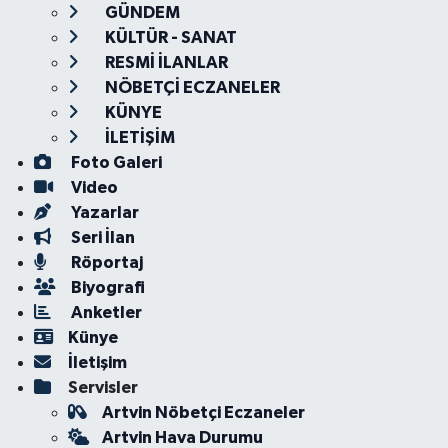
GÜNDEM
KÜLTÜR - SANAT
RESMİ İLANLAR
NÖBETÇİ ECZANELER
KÜNYE
İLETİŞİM
Foto Galeri
Video
Yazarlar
Seri İlan
Röportaj
Biyografi
Anketler
Künye
İletişim
Servisler
Artvin Nöbetçi Eczaneler
Artvin Hava Durumu