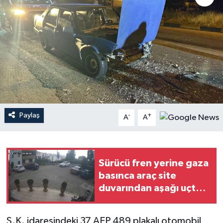
Paylaş
-
+
A
A
Sürücü fren yerine gaza
basınca araç site
duvarından aşağı uçtu:
1'i çocuk 3 yaralı
S.K. idaresindeki 37 AEP 489 plakalı otomobil,