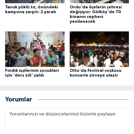
Tavuk yüklü tır, önündeki
Ordu'da ilçelerin çehresi
kamyona çarptı: 2 yaralı
değişiyor: Gölköy'de 70
binanın cephesi
yenilenecek
Fındık işçilerinin çocukları
Oltu'da festival coşkusu
için 'ders zili' çaldı
konserle zirveye ulaştı
Yorumlar