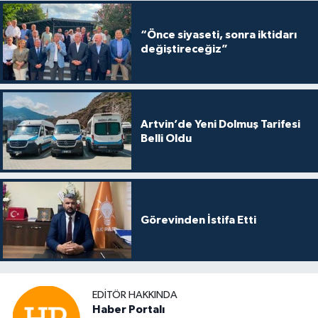
“Önce siyaseti, sonra iktidarı
değiştireceğiz”
Artvin’de Yeni Dolmuş Tarifesi
Belli Oldu
Görevinden İstifa Etti
EDITÖR HAKKINDA
Haber Portalı