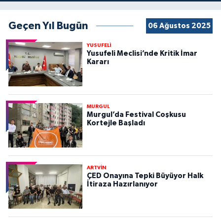
Geçen Yıl Bugün
06 Ağustos 2025
YUSUFELİ
Yusufeli Meclisi’nde Kritik İmar
Kararı
MURGUL
Murgul’da Festival Coşkusu
Kortejle Başladı
ARTVİN
ÇED Onayına Tepki Büyüyor Halk
İtiraza Hazırlanıyor