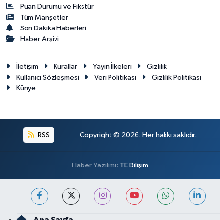
Puan Durumu ve Fikstür
Tüm Manşetler
Son Dakika Haberleri
Haber Arşivi
İletişim
Kurallar
Yayın İlkeleri
Gizlilik
Kullanıcı Sözleşmesi
Veri Politikası
Gizlilik Politikası
Künye
RSS
Copyright © 2026. Her hakkı saklıdır.
Haber Yazılımı:
TE Bilişim
Ana Sayfa