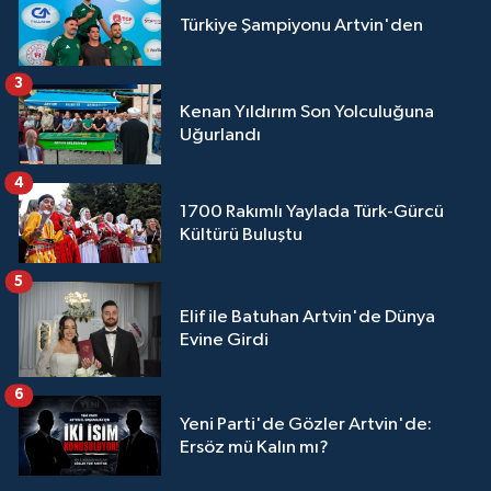
Türkiye Şampiyonu Artvin'den
3
Kenan Yıldırım Son Yolculuğuna
Uğurlandı
4
1700 Rakımlı Yaylada Türk-Gürcü
Kültürü Buluştu
5
Elif ile Batuhan Artvin'de Dünya
Evine Girdi
6
Yeni Parti'de Gözler Artvin'de:
Ersöz mü Kalın mı?