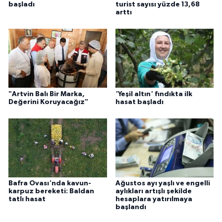
başladı
turist sayısı yüzde 13,68
arttı
"Artvin Balı Bir Marka,
'Yeşil altın' fındıkta ilk
Değerini Koruyacağız"
hasat başladı
Bafra Ovası'nda kavun-
Ağustos ayı yaşlı ve engelli
karpuz bereketi: Baldan
aylıkları artışlı şekilde
tatlı hasat
hesaplara yatırılmaya
başlandı