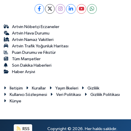
Artvin Nöbetçi Eczaneler
Artvin Hava Durumu
Artvin Namaz Vakitleri
Artvin Trafik Yoğunluk Haritası
Puan Durumu ve Fikstür
Tüm Manşetler
Son Dakika Haberleri
Haber Arşivi
İletişim
Kurallar
Yayın İlkeleri
Gizlilik
Kullanıcı Sözleşmesi
Veri Politikası
Gizlilik Politikası
Künye
RSS
Copyright © 2026. Her hakkı saklıdır.