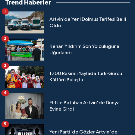
Trend Haberler
1
Artvin’de Yeni Dolmuş Tarifesi Belli
Oldu
2
Kenan Yıldırım Son Yolculuğuna
Uğurlandı
3
1700 Rakımlı Yaylada Türk-Gürcü
Kültürü Buluştu
4
Elif ile Batuhan Artvin'de Dünya
Evine Girdi
5
Yeni Parti'de Gözler Artvin'de: