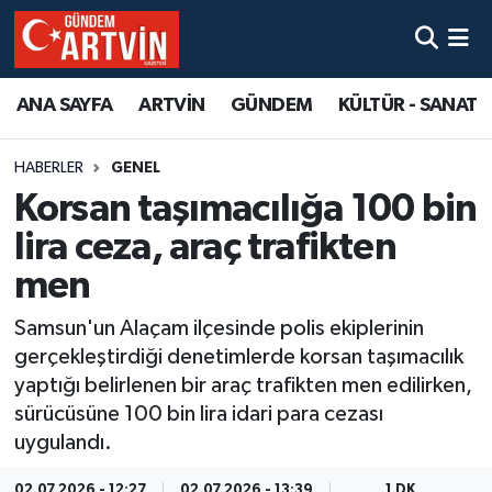
ANA SAYFA
ARTVİN
GÜNDEM
KÜLTÜR - SANAT
HABERLER
GENEL
Korsan taşımacılığa 100 bin
lira ceza, araç trafikten
men
Samsun'un Alaçam ilçesinde polis ekiplerinin
gerçekleştirdiği denetimlerde korsan taşımacılık
yaptığı belirlenen bir araç trafikten men edilirken,
sürücüsüne 100 bin lira idari para cezası
uygulandı.
02.07.2026 - 12:27
02.07.2026 - 13:39
1 DK