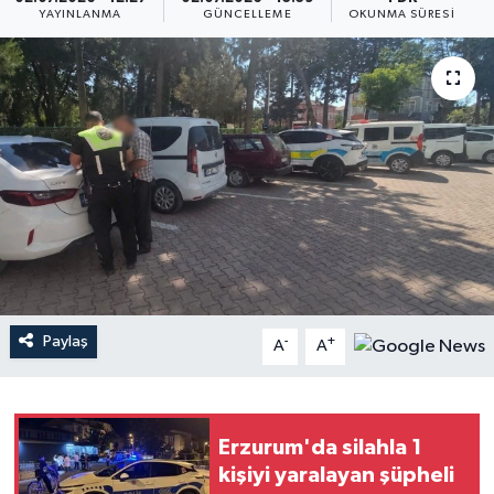
YAYINLANMA
GÜNCELLEME
OKUNMA SÜRESI
Paylaş
-
+
A
A
Erzurum'da silahla 1
kişiyi yaralayan şüpheli