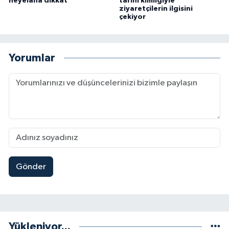
heyelana dikkat
tarihi kimliğiyle
ziyaretçilerin ilgisini
çekiyor
Yorumlar
Gönder
Yükleniyor...