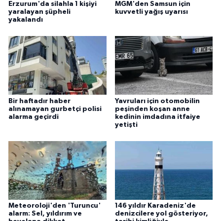
Erzurum'da silahla 1 kişiyi
MGM'den Samsun için
yaralayan şüpheli
kuvvetli yağış uyarısı
yakalandı
Bir haftadır haber
Yavruları için otomobilin
alınamayan gurbetçi polisi
peşinden koşan anne
alarma geçirdi
kedinin imdadına itfaiye
yetişti
Meteoroloji'den 'Turuncu'
146 yıldır Karadeniz'de
alarm: Sel, yıldırım ve
denizcilere yol gösteriyor,