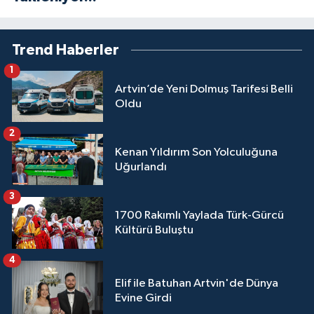
Trend Haberler
1
Artvin’de Yeni Dolmuş Tarifesi Belli
Oldu
2
Kenan Yıldırım Son Yolculuğuna
Uğurlandı
3
1700 Rakımlı Yaylada Türk-Gürcü
Kültürü Buluştu
4
Elif ile Batuhan Artvin'de Dünya
Evine Girdi