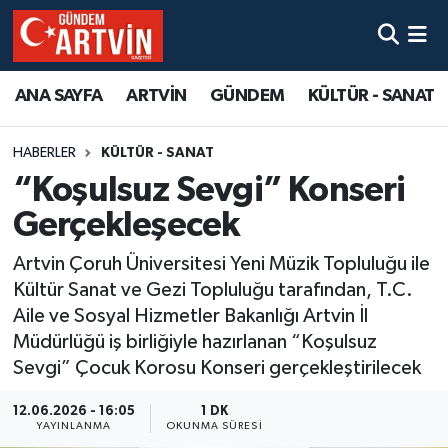
ANA SAYFA
ARTVİN
GÜNDEM
KÜLTÜR - SANAT
HABERLER
KÜLTÜR - SANAT
“Koşulsuz Sevgi” Konseri
Gerçekleşecek
Artvin Çoruh Üniversitesi Yeni Müzik Topluluğu ile
Kültür Sanat ve Gezi Topluluğu tarafından, T.C.
Aile ve Sosyal Hizmetler Bakanlığı Artvin İl
Müdürlüğü iş birliğiyle hazırlanan “Koşulsuz
Sevgi” Çocuk Korosu Konseri gerçekleştirilecek
12.06.2026 - 16:05
1 DK
YAYINLANMA
OKUNMA SÜRESI