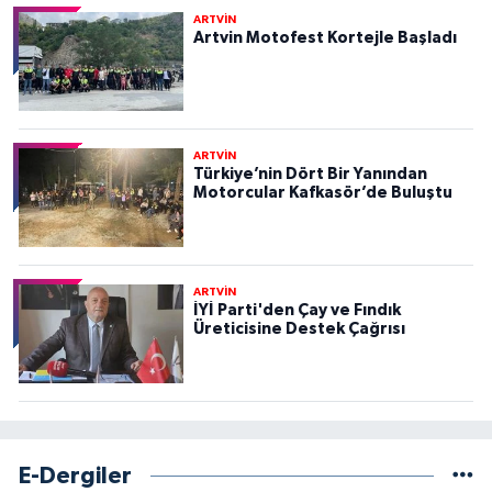
ARTVİN
Artvin Motofest Kortejle Başladı
ARTVİN
Türkiye’nin Dört Bir Yanından
Motorcular Kafkasör’de Buluştu
ARTVİN
İYİ Parti'den Çay ve Fındık
Üreticisine Destek Çağrısı
E-Dergiler