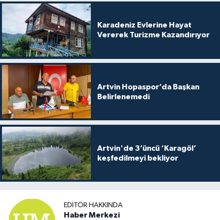
Karadeniz Evlerine Hayat
Vererek Turizme Kazandırıyor
Artvin Hopaspor’da Başkan
Belirlenemedi
Artvin'de 3’üncü ‘Karagöl’
keşfedilmeyi bekliyor
EDITÖR HAKKINDA
Haber Merkezi