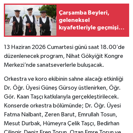
Çarşamba Beyleri,
geleneksel
kıyafetleriyle geçmişi
geleceğe taşıyor
13 Haziran 2026 Cumartesi günü saat 18.00’de
düzenlenecek program, Nihat Gökyiğit Kongre
Merkezi’nde sanatseverlerle buluşacak.
Orkestra ve koro ekibinin sahne alacağı etkinliği
Dr. Öğr. Üyesi Güneş Gürsoy üstlenirken, Öğr.
Gör. Kaan Taşçı katkılarıyla gerçekleştirilecek.
Konserde orkestra bölümünde; Dr. Öğr. Üyesi
Fatma Nalbant, Zeren Barut, Emrullah Tosun,
Mesut Durbak, Hümeyra Çelik Taşçı, Bedirhan
Çilingir, Deniz Eren Torun, Ozan Emre Torun ve