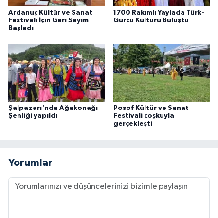
Ardanuç Kültür ve Sanat
1700 Rakımlı Yaylada Türk-
Festivali İçin Geri Sayım
Gürcü Kültürü Buluştu
Başladı
Şalpazarı'nda Ağakonağı
Posof Kültür ve Sanat
Şenliği yapıldı
Festivali coşkuyla
gerçekleşti
Yorumlar