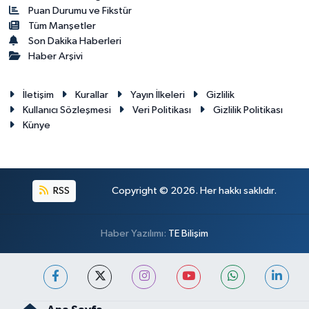
Puan Durumu ve Fikstür
Tüm Manşetler
Son Dakika Haberleri
Haber Arşivi
İletişim
Kurallar
Yayın İlkeleri
Gizlilik
Kullanıcı Sözleşmesi
Veri Politikası
Gizlilik Politikası
Künye
RSS
Copyright © 2026. Her hakkı saklıdır.
Haber Yazılımı:
TE Bilişim