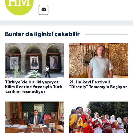
Bunlar da ilginizi çekebilir
Türkiye'de bir ilki yapıyor:
21. Halkevi Festivali
Kilim üzerine fırçasıyla Türk
"Direniş" Temasıyla Başlıyor
tarihini resmediyor