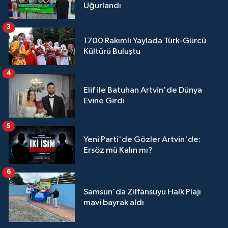
Uğurlandı
3
1700 Rakımlı Yaylada Türk-Gürcü
Kültürü Buluştu
4
Elif ile Batuhan Artvin'de Dünya
Evine Girdi
5
Yeni Parti'de Gözler Artvin'de:
Ersöz mü Kalın mı?
6
Samsun'da Zilfansuyu Halk Plajı
mavi bayrak aldı