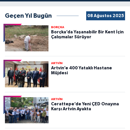
Geçen Yıl Bugün
08 Ağustos 2025
BORÇKA
Borçka’da Yaşanabilir Bir Kent İçin
Çalışmalar Sürüyor
ARTVİN
Artvin’e 400 Yataklı Hastane
Müjdesi
ARTVİN
Cerattepe’de Yeni ÇED Onayına
Karşı Artvin Ayakta