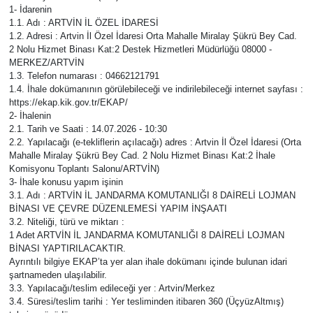
1- İdarenin
1.1. Adı : ARTVİN İL ÖZEL İDARESİ
1.2. Adresi : Artvin İl Özel İdaresi Orta Mahalle Miralay Şükrü Bey Cad.
2 Nolu Hizmet Binası Kat:2 Destek Hizmetleri Müdürlüğü 08000 -
MERKEZ/ARTVİN
1.3. Telefon numarası : 04662121791
1.4. İhale dokümanının görülebileceği ve indirilebileceği internet sayfası :
https://ekap.kik.gov.tr/EKAP/
2- İhalenin
2.1. Tarih ve Saati : 14.07.2026 - 10:30
2.2. Yapılacağı (e-tekliflerin açılacağı) adres : Artvin İl Özel İdaresi (Orta
Mahalle Miralay Şükrü Bey Cad. 2 Nolu Hizmet Binası Kat:2 İhale
Komisyonu Toplantı Salonu/ARTVİN)
3- İhale konusu yapım işinin
3.1. Adı : ARTVİN İL JANDARMA KOMUTANLIĞI 8 DAİRELİ LOJMAN
BİNASI VE ÇEVRE DÜZENLEMESİ YAPIM İNŞAATI
3.2. Niteliği, türü ve miktarı :
1 Adet ARTVİN İL JANDARMA KOMUTANLIĞI 8 DAİRELİ LOJMAN
BİNASI YAPTIRILACAKTIR.
Ayrıntılı bilgiye EKAP’ta yer alan ihale dokümanı içinde bulunan idari
şartnameden ulaşılabilir.
3.3. Yapılacağı/teslim edileceği yer : Artvin/Merkez
3.4. Süresi/teslim tarihi : Yer tesliminden itibaren 360 (ÜçyüzAltmış)