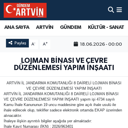
ANA SAYFA
ARTVİN
GÜNDEM
KÜLTÜR - SANAT
Paylaş
-
+
18.06.2026 - 00:00
A
A
LOJMAN BİNASI VE ÇEVRE
DÜZENLEMESİ YAPIM İNŞAATI
ARTVİN İL JANDARMA KOMUTANLIĞI 8 DAİRELİ LOJMAN BİNASI
VE ÇEVRE DÜZENLEMESİ YAPIM İNŞAATI
ARTVİN İL JANDARMA KOMUTANLIĞI 8 DAİRELİ LOJMAN BİNASI
VE ÇEVRE DÜZENLEMESİ YAPIM İNŞAATI yapım işi 4734 sayılı
Kamu İhale Kanununun 19 uncu maddesine göre açık ihale usulü ile
ihale edilecek olup, teklifler sadece elektronik ortamda EKAP üzerinden
alınacaktır.
İhaleye ilişkin ayrıntılı bilgiler aşağıda yer almaktadır:
İhale Kayıt Numarası (İKN) : 2026/963401