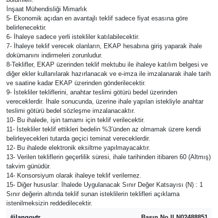
İnşaat Mühendisliği Mimarlık
5- Ekonomik açıdan en avantajlı teklif sadece fiyat esasına göre
belirlenecektir.
6- İhaleye sadece yerli istekliler katılabilecektir.
7- İhaleye teklif verecek olanların, EKAP hesabına giriş yaparak ihale
dokümanını indirmeleri zorunludur.
8-Teklifler, EKAP üzerinden teklif mektubu ile ihaleye katılım belgesi ve
diğer ekler kullanılarak hazırlanacak ve e-imza ile imzalanarak ihale tarih
ve saatine kadar EKAP üzerinden gönderilecektir.
9- İstekliler tekliflerini, anahtar teslimi götürü bedel üzerinden
vereceklerdir. İhale sonucunda, üzerine ihale yapılan istekliyle anahtar
teslimi götürü bedel sözleşme imzalanacaktır.
10- Bu ihalede, işin tamamı için teklif verilecektir.
11- İstekliler teklif ettikleri bedelin %3’ünden az olmamak üzere kendi
belirleyecekleri tutarda geçici teminat vereceklerdir.
12- Bu ihalede elektronik eksiltme yapılmayacaktır.
13- Verilen tekliflerin geçerlilik süresi, ihale tarihinden itibaren 60 (Altmış)
takvim günüdür.
14- Konsorsiyum olarak ihaleye teklif verilemez.
15- Diğer hususlar: İhalede Uygulanacak Sınır Değer Katsayısı (N) : 1
Sınır değerin altında teklif sunan isteklilerin teklifleri açıklama
istenilmeksizin reddedilecektir.
#ilangovtr
Basın No ILN02488851