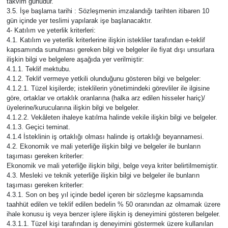
takvim günüdür.
3.5. İşe başlama tarihi : Sözleşmenin imzalandığı tarihten itibaren 10
gün içinde yer teslimi yapılarak işe başlanacaktır.
4- Katılım ve yeterlik kriterleri:
4.1. Katılım ve yeterlik kriterlerine ilişkin istekliler tarafından e-teklif
kapsamında sunulması gereken bilgi ve belgeler ile fiyat dışı unsurlara
ilişkin bilgi ve belgelere aşağıda yer verilmiştir:
4.1.1. Teklif mektubu.
4.1.2. Teklif vermeye yetkili olunduğunu gösteren bilgi ve belgeler:
4.1.2.1. Tüzel kişilerde; isteklilerin yönetimindeki görevliler ile ilgisine
göre, ortaklar ve ortaklık oranlarına (halka arz edilen hisseler hariç)/
üyelerine/kurucularına ilişkin bilgi ve belgeler.
4.1.2.2. Vekâleten ihaleye katılma halinde vekile ilişkin bilgi ve belgeler.
4.1.3. Geçici teminat.
4.1.4 İsteklinin iş ortaklığı olması halinde iş ortaklığı beyannamesi.
4.2. Ekonomik ve mali yeterliğe ilişkin bilgi ve belgeler ile bunların
taşıması gereken kriterler:
Ekonomik ve mali yeterliğe ilişkin bilgi, belge veya kriter belirtilmemiştir.
4.3. Mesleki ve teknik yeterliğe ilişkin bilgi ve belgeler ile bunların
taşıması gereken kriterler:
4.3.1. Son on beş yıl içinde bedel içeren bir sözleşme kapsamında
taahhüt edilen ve teklif edilen bedelin % 50 oranından az olmamak üzere
ihale konusu iş veya benzer işlere ilişkin iş deneyimini gösteren belgeler.
4.3.1.1. Tüzel kişi tarafından iş deneyimini göstermek üzere kullanılan