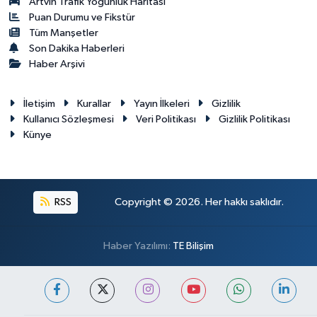
Artvin Trafik Yoğunluk Haritası
Puan Durumu ve Fikstür
Tüm Manşetler
Son Dakika Haberleri
Haber Arşivi
İletişim
Kurallar
Yayın İlkeleri
Gizlilik
Kullanıcı Sözleşmesi
Veri Politikası
Gizlilik Politikası
Künye
RSS
Copyright © 2026. Her hakkı saklıdır.
Haber Yazılımı:
TE Bilişim