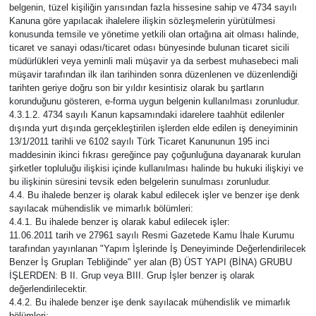
belgenin, tüzel kişiliğin yarısından fazla hissesine sahip ve 4734 sayılı
Kanuna göre yapılacak ihalelere ilişkin sözleşmelerin yürütülmesi
konusunda temsile ve yönetime yetkili olan ortağına ait olması halinde,
ticaret ve sanayi odası/ticaret odası bünyesinde bulunan ticaret sicili
müdürlükleri veya yeminli mali müşavir ya da serbest muhasebeci mali
müşavir tarafından ilk ilan tarihinden sonra düzenlenen ve düzenlendiği
tarihten geriye doğru son bir yıldır kesintisiz olarak bu şartların
korunduğunu gösteren, e-forma uygun belgenin kullanılması zorunludur.
4.3.1.2. 4734 sayılı Kanun kapsamındaki idarelere taahhüt edilenler
dışında yurt dışında gerçekleştirilen işlerden elde edilen iş deneyiminin
13/1/2011 tarihli ve 6102 sayılı Türk Ticaret Kanununun 195 inci
maddesinin ikinci fıkrası gereğince pay çoğunluğuna dayanarak kurulan
şirketler topluluğu ilişkisi içinde kullanılması halinde bu hukuki ilişkiyi ve
bu ilişkinin süresini tevsik eden belgelerin sunulması zorunludur.
4.4. Bu ihalede benzer iş olarak kabul edilecek işler ve benzer işe denk
sayılacak mühendislik ve mimarlık bölümleri:
4.4.1. Bu ihalede benzer iş olarak kabul edilecek işler:
11.06.2011 tarih ve 27961 sayılı Resmi Gazetede Kamu İhale Kurumu
tarafından yayınlanan "Yapım İşlerinde İş Deneyiminde Değerlendirilecek
Benzer İş Grupları Tebliğinde" yer alan (B) ÜST YAPI (BİNA) GRUBU
İŞLERDEN: B II. Grup veya BIII. Grup İşler benzer iş olarak
değerlendirilecektir.
4.4.2. Bu ihalede benzer işe denk sayılacak mühendislik ve mimarlık
bölümleri: