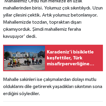
'Mahallemiz Ordu'nun merkeze en uzak
mahallerinden birisi. Yolumuz çok sıkıntılıydı. Uzun
yıllar çilesini çektik. Artık yolumuz betonlanıyor.
Mahallemizde tozdan, topraktan dışarı
çıkamıyorduk. Şimdi mahallemiz feraha
kavuşuyor' dedi.
Karadeniz'i bisikletle
keşfettiler, Türk
misafirperverliğine
hayran kaldılar
Mahalle sakinleri ise çalışmalardan dolayı mutlu
olduklarını dile getirerek yaşadıkları sıkıntının sona
erdiğini söylediler.