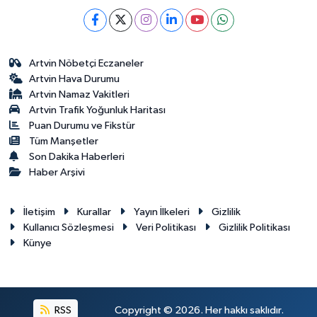
Artvin Nöbetçi Eczaneler
Artvin Hava Durumu
Artvin Namaz Vakitleri
Artvin Trafik Yoğunluk Haritası
Puan Durumu ve Fikstür
Tüm Manşetler
Son Dakika Haberleri
Haber Arşivi
İletişim
Kurallar
Yayın İlkeleri
Gizlilik
Kullanıcı Sözleşmesi
Veri Politikası
Gizlilik Politikası
Künye
RSS
Copyright © 2026. Her hakkı saklıdır.