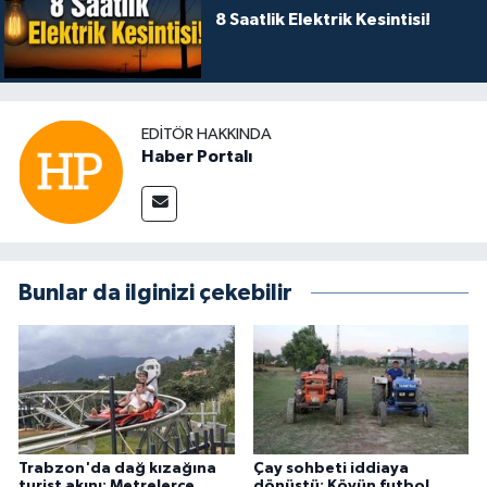
8 Saatlik Elektrik Kesintisi!
EDITÖR HAKKINDA
Haber Portalı
Bunlar da ilginizi çekebilir
Trabzon'da dağ kızağına
Çay sohbeti iddiaya
turist akını: Metrelerce
dönüştü: Köyün futbol