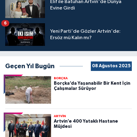
Elif ile Batuhan Artvin'de Dünya
Evine Girdi
6
Yeni Parti'de Gözler Artvin'de:
Ersöz mü Kalın mı?
Geçen Yıl Bugün
08 Ağustos 2025
BORÇKA
Borçka’da Yaşanabilir Bir Kent İçin
Çalışmalar Sürüyor
ARTVİN
Artvin’e 400 Yataklı Hastane
Müjdesi