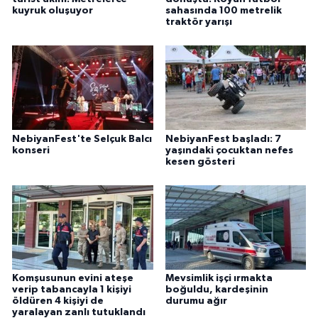
kuyruk oluşuyor
sahasında 100 metrelik
traktör yarışı
NebiyanFest'te Selçuk Balcı
NebiyanFest başladı: 7
konseri
yaşındaki çocuktan nefes
kesen gösteri
Komşusunun evini ateşe
Mevsimlik işçi ırmakta
verip tabancayla 1 kişiyi
boğuldu, kardeşinin
öldüren 4 kişiyi de
durumu ağır
yaralayan zanlı tutuklandı