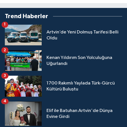
Trend Haberler
1
Artvin’de Yeni Dolmuş Tarifesi Belli
Oldu
2
Kenan Yıldırım Son Yolculuğuna
Uğurlandı
3
1700 Rakımlı Yaylada Türk-Gürcü
Kültürü Buluştu
4
Elif ile Batuhan Artvin'de Dünya
Evine Girdi