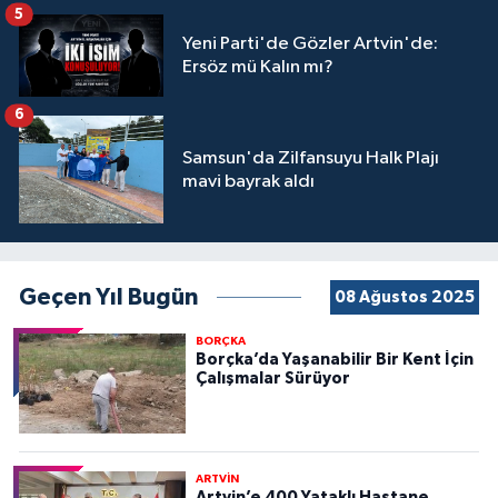
5
Yeni Parti'de Gözler Artvin'de:
Ersöz mü Kalın mı?
6
Samsun'da Zilfansuyu Halk Plajı
mavi bayrak aldı
Geçen Yıl Bugün
08 Ağustos 2025
BORÇKA
Borçka’da Yaşanabilir Bir Kent İçin
Çalışmalar Sürüyor
ARTVİN
Artvin’e 400 Yataklı Hastane