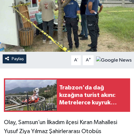
Paylaş
-
+
A
A
Trabzon'da dağ
kızağına turist akını:
Metrelerce kuyruk
oluşuyor
Olay, Samsun’un İlkadım ilçesi Kıran Mahallesi
Yusuf Ziya Yılmaz Şahirlerarası Otobüs