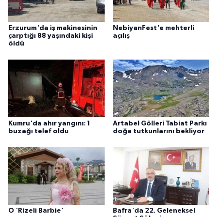
Erzurum'da iş makinesinin
NebiyanFest'e mehterli
çarptığı 88 yaşındaki kişi
açılış
öldü
Kumru'da ahır yangını: 1
Artabel Gölleri Tabiat Parkı
buzağı telef oldu
doğa tutkunlarını bekliyor
O 'Rizeli Barbie'
Bafra'da 22. Geleneksel