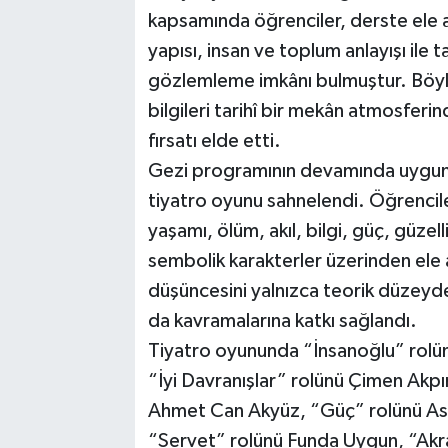
kapsamında öğrenciler, derste ele 
yapısı, insan ve toplum anlayışı ile t
gözlemleme imkânı bulmuştur. Böyle
bilgileri tarihî bir mekân atmosf
fırsatı elde etti.
Gezi programının devamında uygun b
tiyatro oyunu sahnelendi. Öğrencile
yaşamı, ölüm, akıl, bilgi, güç, güzellik
sembolik karakterler üzerinden ele a
düşüncesini yalnızca teorik düzeyd
da kavramalarına katkı sağlandı.
Tiyatro oyununda “İnsanoğlu” rolü
“İyi Davranışlar” rolünü Çimen Akpın
Ahmet Can Akyüz, “Güç” rolünü Asl
“Servet” rolünü Funda Uygun, “Akra