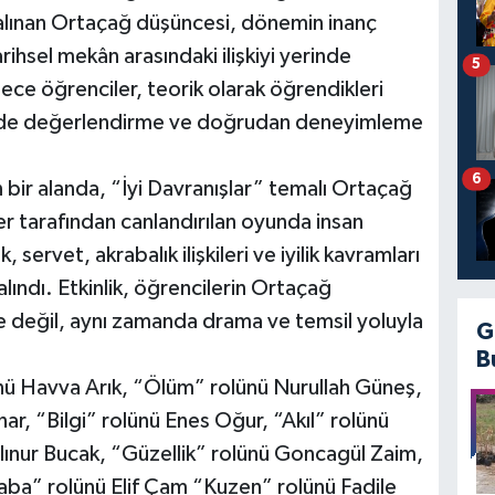
alınan Ortaçağ düşüncesi, dönemin inanç
arihsel mekân arasındaki ilişkiyi yerinde
5
ce öğrenciler, teorik olarak öğrendikleri
erinde değerlendirme ve doğrudan deneyimleme
6
ir alanda, “İyi Davranışlar” temalı Ortaçağ
r tarafından canlandırılan oyunda insan
, servet, akrabalık ilişkileri ve iyilik kavramları
lındı. Etkinlik, öğrencilerin Ortaçağ
e değil, aynı zamanda drama ve temsil yoluyla
G
B
nü Havva Arık, “Ölüm” rolünü Nurullah Güneş,
ar, “Bilgi” rolünü Enes Oğur, “Akıl” rolünü
ınur Bucak, “Güzellik” rolünü Goncagül Zaim,
ba” rolünü Elif Çam “Kuzen” rolünü Fadile