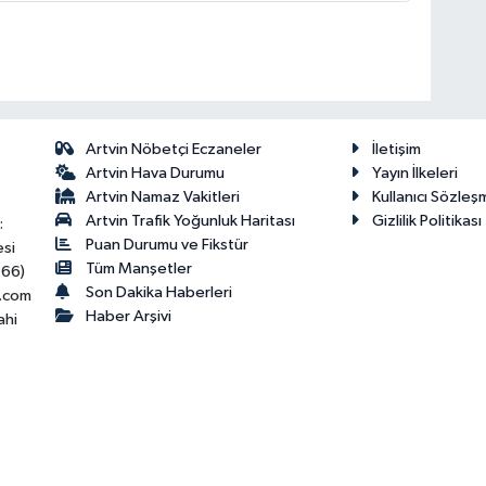
Artvin Nöbetçi Eczaneler
İletişim
Artvin Hava Durumu
Yayın İlkeleri
Artvin Namaz Vakitleri
Kullanıcı Sözleş
Artvin Trafik Yoğunluk Haritası
Gizlilik Politikası
:
Puan Durumu ve Fikstür
esi
Tüm Manşetler
466)
Son Dakika Haberleri
.com
Haber Arşivi
ahi