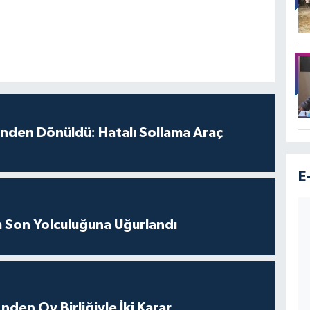
inden Dönüldü: Hatalı Sollama Araç
E
m Son Yolculuğuna Uğurlandı
nden Oy Birliğiyle İki Karar