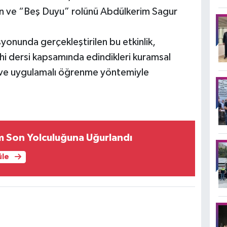
an ve “Beş Duyu” rolünü Abdülkerim Sagur
yonunda gerçekleştirilen bu etkinlik,
ihi dersi kapsamında edindikleri kuramsal
ras ve uygulamalı öğrenme yöntemiyle
ım Son Yolculuğuna Uğurlandı
üle