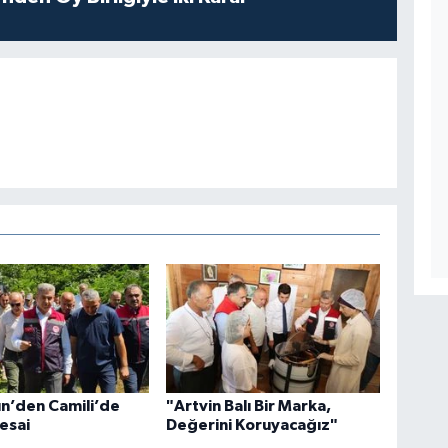
ün’den Camili’de
"Artvin Balı Bir Marka,
esai
Değerini Koruyacağız"