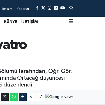
İletişim
Yazarlar
KÜNYE
İLETİŞİM
yatro
 Bölümü tarafından, Öğr. Gör.
samında Ortaçağ düşüncesi
ezi düzenlendi
-
+
A
A