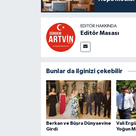
EDITÖR HAKKINDA
Editör Masası
Bunlar da ilginizi çekebilir
Berkan ve Büşra Dünyaevine
Vali Erg
Girdi
Yoğun M