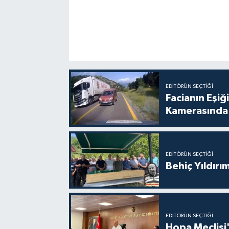
EDITÖRÜN SEÇTIĞI
Facianın Eşiğ
Kamerasında
EDITÖRÜN SEÇTIĞI
Behiç Yıldırı
EDITÖRÜN SEÇTIĞI
Hopa Meclisi'