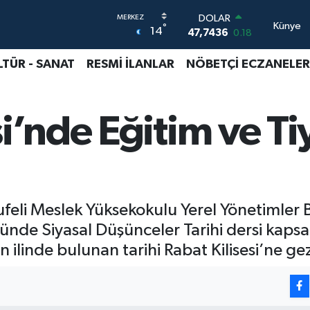
DOLAR
Künye
°
14
47,7436
0.18
EURO
55,2510
0.32
LTÜR - SANAT
RESMİ İLANLAR
NÖBETÇİ ECZANELER
STERLİN
64,4811
0.38
GRAM ALTIN
si’nde Eğitim ve Ti
6660.55
0.03
BİST100
13.779
-14
BITCOIN
64.960,21
0.87
ufeli Meslek Yüksekokulu Yerel Yönetimler
ünde Siyasal Düşünceler Tarihi dersi kap
 ilinde bulunan tarihi Rabat Kilisesi’ne g