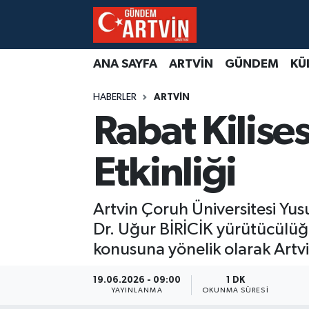
ANA SAYFA
ARTVİN
GÜNDEM
KÜ
HABERLER
ARTVİN
Rabat Kilise
Etkinliği
Artvin Çoruh Üniversitesi Yus
Dr. Uğur BİRİCİK yürütücülüğ
konusuna yönelik olarak Artvin
19.06.2026 - 09:00
1 DK
YAYINLANMA
OKUNMA SÜRESI