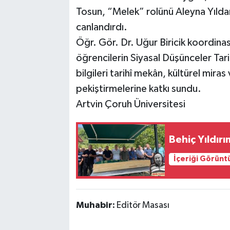
Tosun, “Melek” rolünü Aleyna Yıld
canlandırdı.
Öğr. Gör. Dr. Uğur Biricik koordinas
öğrencilerin Siyasal Düşünceler Tar
bilgileri tarihî mekân, kültürel mi
pekiştirmelerine katkı sundu.
Artvin Çoruh Üniversitesi
Behiç Yıldır
İçeriği Görünt
Muhabir:
Editör Masası