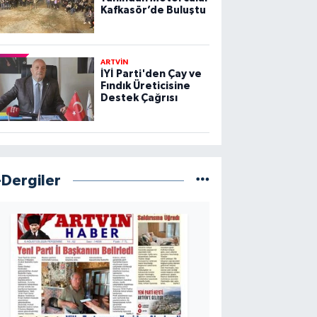
Kafkasör’de Buluştu
ARTVİN
İYİ Parti'den Çay ve
Fındık Üreticisine
Destek Çağrısı
-Dergiler