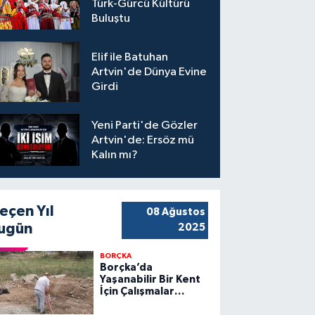
Türk-Gürcü Kültürü
Buluştu
Elif ile Batuhan
Artvin'de Dünya Evine
Girdi
Yeni Parti'de Gözler
Artvin'de: Ersöz mü
Kalın mı?
eçen Yıl
08 Ağustos
ugün
2025
BORÇKA
Borçka’da
Yaşanabilir Bir Kent
İçin Çalışmalar
Sürüyor