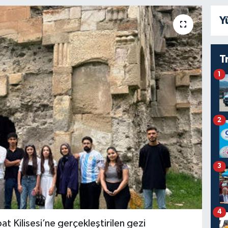
Y
T
1
2
3
4
bat Kilisesi’ne gerçekleştirilen gezi