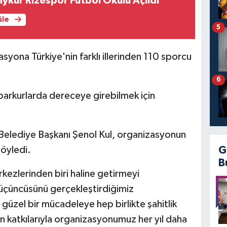
ykur Rizespor Futbol Okulu Açıldı
üle
5
syona Türkiye'nin farklı illerinden 110 sporcu
6
arkurlarda dereceye girebilmek için
elediye Başkanı Şenol Kul, organizasyonun
söyledi.
G
B
kezlerinden biri haline getirmeyi
ıl üçüncüsünü gerçekleştirdiğimiz
güzel bir mücadeleye hep birlikte şahitlik
ın katkılarıyla organizasyonumuz her yıl daha