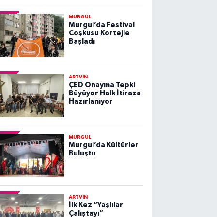
MURGUL
Murgul’da Festival
Coşkusu Kortejle
Başladı
ARTVİN
ÇED Onayına Tepki
Büyüyor Halk İtiraza
Hazırlanıyor
MURGUL
Murgul’da Kültürler
Buluştu
ARTVİN
İlk Kez “Yaşlılar
Çalıştayı”