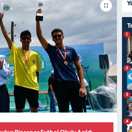
Y
T
1
2
3
4