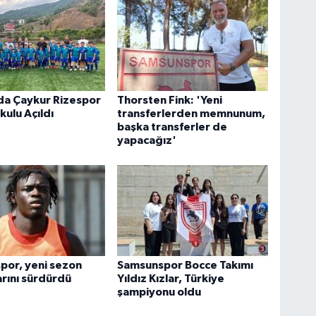
da Çaykur Rizespor
Thorsten Fink: 'Yeni
kulu Açıldı
transferlerden memnunum,
başka transferler de
yapacağız'
por, yeni sezon
Samsunspor Bocce Takımı
arını sürdürdü
Yıldız Kızlar, Türkiye
şampiyonu oldu