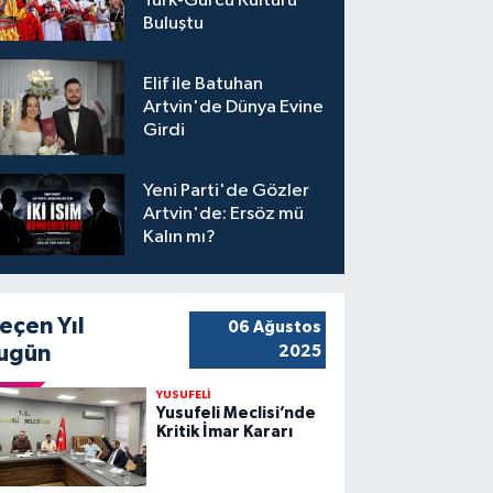
Türk-Gürcü Kültürü
Buluştu
Elif ile Batuhan
Artvin'de Dünya Evine
Girdi
Yeni Parti'de Gözler
Artvin'de: Ersöz mü
Kalın mı?
eçen Yıl
06 Ağustos
ugün
2025
YUSUFELİ
Yusufeli Meclisi’nde
Kritik İmar Kararı