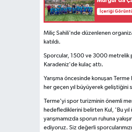
Murgul'da Ça
İçeriği Görünt
Miliç Sahili'nde düzenlenen organiza
katıldı.
Sporcular, 1500 ve 3000 metrelik p
Karadeniz'de kulaç attı.
Yarışma öncesinde konuşan Terme B
her geçen yıl büyüyerek geliştiğini 
Terme'yi spor turizminin önemli mer
hedeflediklerini belirten Kul, 'Bu y
yarışmamızda sporun ruhuna yakışır 
ediyoruz. Siz değerli sporcularımız