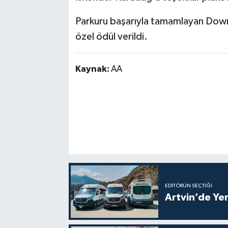
Parkuru başarıyla tamamlayan Dow
özel ödül verildi.
Kaynak:
AA
EDITÖRÜN SEÇTIĞI
Artvin’de Yen