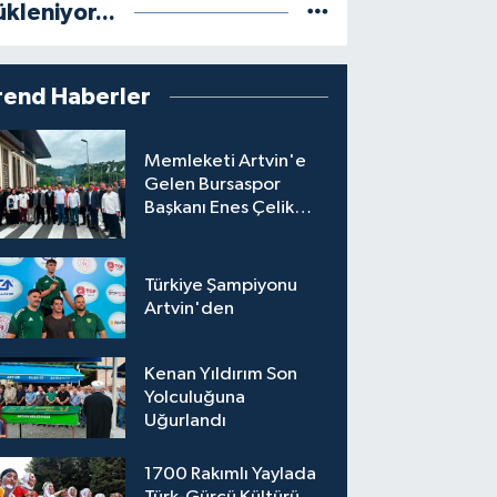
ükleniyor...
rend Haberler
Memleketi Artvin'e
Gelen Bursaspor
Başkanı Enes Çelik
Coşkuyla Karşılandı
Türkiye Şampiyonu
Artvin'den
Kenan Yıldırım Son
Yolculuğuna
Uğurlandı
1700 Rakımlı Yaylada