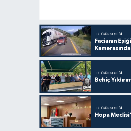
EDITÖRÜN SEÇTIĞI
Facianın Eşiğ
Kamerasında
EDITÖRÜN SEÇTIĞI
Behiç Yıldırı
EDITÖRÜN SEÇTIĞI
Hopa Meclisi'