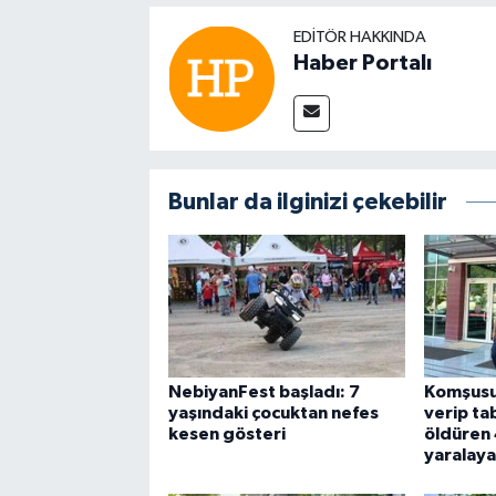
EDITÖR HAKKINDA
Haber Portalı
Bunlar da ilginizi çekebilir
NebiyanFest başladı: 7
Komşusu
yaşındaki çocuktan nefes
verip tab
kesen gösteri
öldüren 
yaralaya