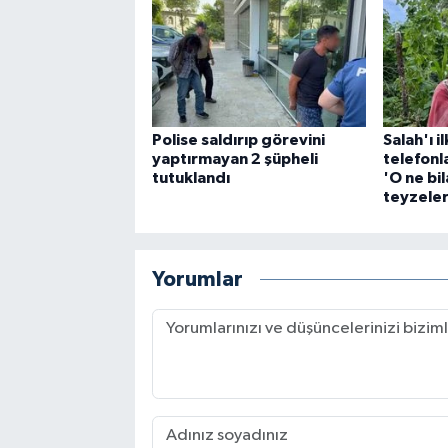
Polise saldırıp görevini
Salah'ı i
yaptırmayan 2 şüpheli
telefonl
tutuklandı
'O ne bi
teyzeler 
Yorumlar