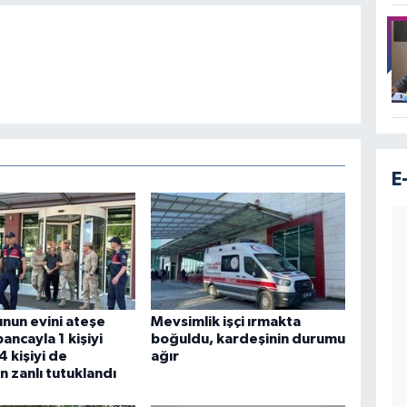
E
nun evini ateşe
Mevsimlik işçi ırmakta
ancayla 1 kişiyi
boğuldu, kardeşinin durumu
4 kişiyi de
ağır
n zanlı tutuklandı