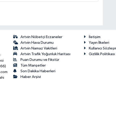
Artvin Nöbetçi Eczaneler
İletişim
Artvin Hava Durumu
Yayın İlkeleri
Artvin Namaz Vakitleri
Kullanıcı Sözleş
Artvin Trafik Yoğunluk Haritası
Gizlilik Politikası
:
Puan Durumu ve Fikstür
esi
Tüm Manşetler
466)
Son Dakika Haberleri
.com
Haber Arşivi
ahi