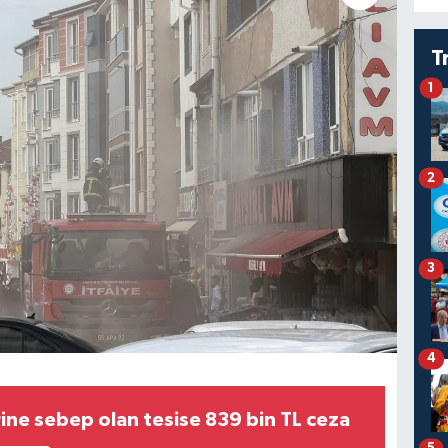
T
1
2
3
4
rine sebep olan tesise 839 bin TL ceza