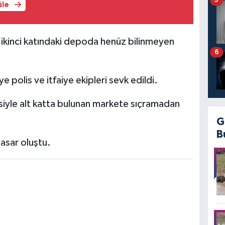
5
üle
n ikinci katındaki depoda henüz bilinmeyen
6
 polis ve itfaiye ekipleri sevk edildi.
esiyle alt katta bulunan markete sıçramadan
G
B
asar oluştu.