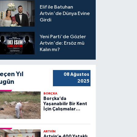
Elif ile Batuhan
Artvin'de Dünya Evine
Girdi
Yeni Parti'de Gözler
Artvin'de: Ersöz mü
Kalın mı?
eçen Yıl
08 Ağustos
ugün
2025
BORÇKA
Borçka’da
Yaşanabilir Bir Kent
İçin Çalışmalar
Sürüyor
ARTVİN
Artvin’e 400 Yataklı