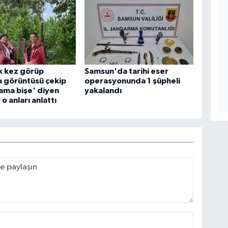
lk kez görüp
Samsun'da tarihi eser
a görüntüsü çekip
operasyonunda 1 şüpheli
lama bişe' diyen
yakalandı
o anları anlattı