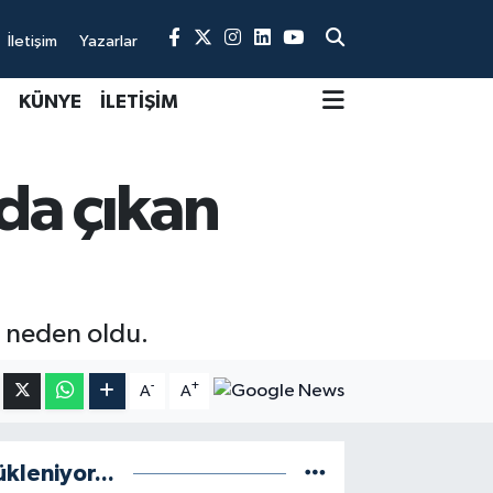
İletişim
Yazarlar
KÜNYE
İLETİŞİM
da çıkan
a neden oldu.
-
+
A
A
ükleniyor...