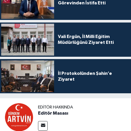
Görevinden İstifa Etti
Vali Ergün, İl Milli Eğitim
Müdürlüğünü Ziyaret Etti
İl Protokolünden Şahin’e
Ziyaret
EDITÖR HAKKINDA
Editör Masası