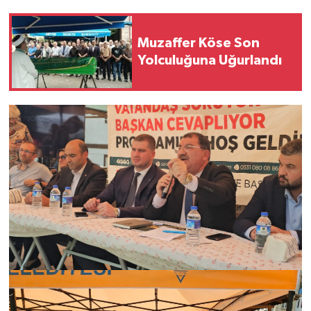
Muzaffer Köse Son
Yolculuğuna Uğurlandı