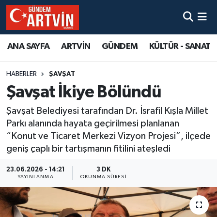
ANA SAYFA
ARTVİN
GÜNDEM
KÜLTÜR - SANAT
HABERLER
ŞAVŞAT
Şavşat İkiye Bölündü
Şavşat Belediyesi tarafından Dr. İsrafil Kışla Millet
Parkı alanında hayata geçirilmesi planlanan
“Konut ve Ticaret Merkezi Vizyon Projesi”, ilçede
geniş çaplı bir tartışmanın fitilini ateşledi
23.06.2026 - 14:21
3 DK
YAYINLANMA
OKUNMA SÜRESI