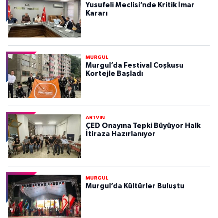
Yusufeli Meclisi’nde Kritik İmar
Kararı
MURGUL
Murgul’da Festival Coşkusu
Kortejle Başladı
ARTVİN
ÇED Onayına Tepki Büyüyor Halk
İtiraza Hazırlanıyor
MURGUL
Murgul’da Kültürler Buluştu