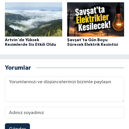
Artvin'de Yüksek
Şavşat'ta Gün Boyu
Kesimlerde Sis Etkili Oldu
Sürecek Elektrik Kesintisi
Yorumlar