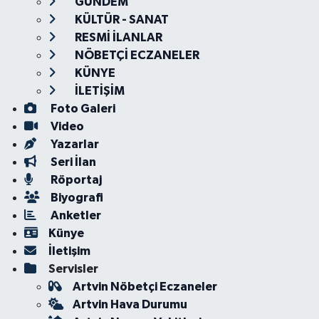
GÜNDEM
KÜLTÜR - SANAT
RESMİ İLANLAR
NÖBETÇİ ECZANELER
KÜNYE
İLETİŞİM
Foto Galeri
Video
Yazarlar
Seri İlan
Röportaj
Biyografi
Anketler
Künye
İletişim
Servisler
Artvin Nöbetçi Eczaneler
Artvin Hava Durumu