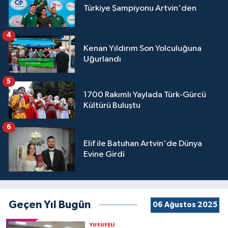
Türkiye Şampiyonu Artvin'den
4
Kenan Yıldırım Son Yolculuğuna
Uğurlandı
5
1700 Rakımlı Yaylada Türk-Gürcü
Kültürü Buluştu
6
Elif ile Batuhan Artvin'de Dünya
Evine Girdi
Geçen Yıl Bugün
06 Ağustos 2025
YUSUFELİ