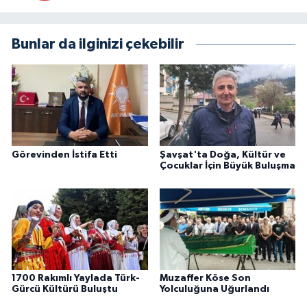
Bunlar da ilginizi çekebilir
Görevinden İstifa Etti
Şavşat'ta Doğa, Kültür ve
Çocuklar İçin Büyük Buluşma
1700 Rakımlı Yaylada Türk-
Muzaffer Köse Son
Gürcü Kültürü Buluştu
Yolculuğuna Uğurlandı