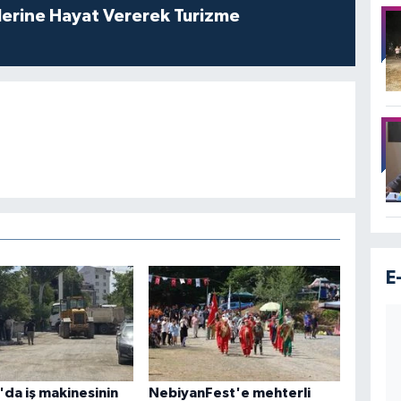
lerine Hayat Vererek Turizme
E
da iş makinesinin
NebiyanFest'e mehterli