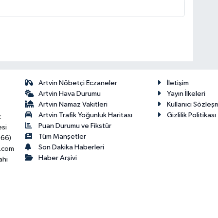
Artvin Nöbetçi Eczaneler
İletişim
Artvin Hava Durumu
Yayın İlkeleri
Artvin Namaz Vakitleri
Kullanıcı Sözleş
Artvin Trafik Yoğunluk Haritası
Gizlilik Politikası
:
Puan Durumu ve Fikstür
esi
Tüm Manşetler
466)
Son Dakika Haberleri
.com
Haber Arşivi
ahi