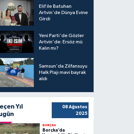
Elif ile Batuhan
Artvin'de Dünya Evine
Girdi
Yeni Parti'de Gözler
Artvin'de: Ersöz mü
Kalın mı?
Samsun'da Zilfansuyu
Halk Plajı mavi bayrak
aldı
eçen Yıl
08 Ağustos
ugün
2025
BORÇKA
Borçka’da