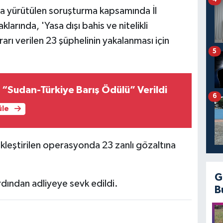
a yürütülen soruşturma kapsamında İl
arında, 'Yasa dışı bahis ve nitelikli
rarı verilen 23 şüphelinin yakalanması için
5
 “Sudan-Türkiye Barış Ödülü” Verildi
6
üle
ekleştirilen operasyonda 23 zanlı gözaltına
G
ardından adliyeye sevk edildi.
B