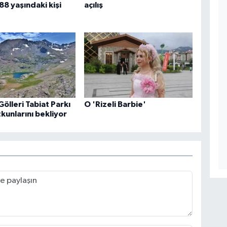
88 yaşındaki kişi
açılış
Gölleri Tabiat Parkı
O 'Rizeli Barbie'
kunlarını bekliyor