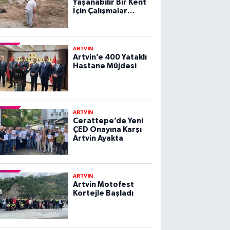
Yaşanabilir Bir Kent
İçin Çalışmalar
Sürüyor
ARTVİN
Artvin’e 400 Yataklı
Hastane Müjdesi
ARTVİN
Cerattepe’de Yeni
ÇED Onayına Karşı
Artvin Ayakta
ARTVİN
Artvin Motofest
Kortejle Başladı