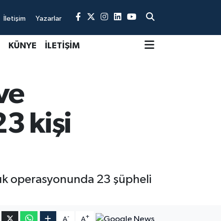
İletişim
Yazarlar
KÜNYE
İLETİŞİM
ve
3 kişi
cılık operasyonunda 23 şüpheli
-
+
A
A