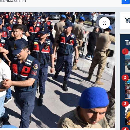
OKUNMA SÜRESI
Y
T
1
2
3
4