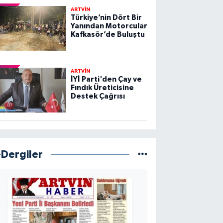
ARTVİN
Türkiye’nin Dört Bir
Yanından Motorcular
Kafkasör’de Buluştu
ARTVİN
İYİ Parti'den Çay ve
Fındık Üreticisine
Destek Çağrısı
-Dergiler