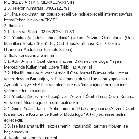
MERKEZ / ARTVİN MERKEZ/ARTVİN
1.3. Telefon numarası ​:
04662121791
1.4. İhale dokümanının görülebileceği ve indirilebileceği internet sayfası :
https://ekap.kik.gov.tr/EKAP/
2- İhalenin
2.1. Tarih ve Saati ​: 02.06.2026 - 11:30
2.2. Yapılacağı (e-tekliflerin açılacağı) adres : Artvin İl Özel İdaresi (Orta
Mahallesi Miralay Şükrü Bey Cad. TopraksuBinası Kat: 2 Destek
Hizmetleri Müdürlüğü Toplantı Salonu)
3- İhale konusu mal alımının
3.1. Adı ​: Artvin İl Özel İdaresi Hayvan Bakımevi ve Doğal Yaşam
Merkezinde Kullanılmak Üzere Tıbbi İlaç Alım İşi
3.2. Niteliği, türü ve miktarı​: Artvin İl Özel İdaresi Bünyesinde Hizmet
veren Hayvan Barınağı için 11 kalemden oluşan ilaç alımı yapılacaktır
Ayrıntılı bilgiye EKAP’ta yer alan ihale dokümanı içinde bulunan idari
şartnameden ulaşılabilir.
3.3. Yapılacağı/teslim edileceği yer : Artvin İl Özel İdaresi Çevre Koruma
ve Kontrol Müdürlüğüne Teslim edilecektir
3.4. Süresi/teslim tarihi ​: Malın tamamı 30 takvim gününde Artvin İl Özel
İdaresi Çevre Koruma ve Kontrol Müdürlüğü / Artvin) adresine teslim
edilecektir.
3.5. İşe başlama tarihi ​: sözleşmenin imzalandığı tarihten itibaren işe
başlanacaktır.
4- Katılım ve yeterlik kriterleri: