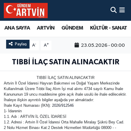
ANA SAYFA
ARTVİN
GÜNDEM
KÜLTÜR - SANAT
Paylaş
-
+
23.05.2026 - 00:00
A
A
TIBBİ İLAÇ SATIN ALINACAKTIR
TIBBİ İLAÇ SATIN ALINACAKTIR
Artvin İl Özel İdaresi Hayvan Bakımevi ve Doğal Yaşam Merkezinde
Kullanılmak Üzere Tıbbi İlaç Alım İşi mal alımı 4734 sayılı Kamu İhale
Kanununun 19 uncu maddesine göre açık ihale usulü ile ihale edilecektir.
İhaleye ilişkin ayrıntılı bilgiler aşağıda yer almaktadır:
İhale Kayıt Numarası (İKN)​:
2026/912546
1- İdarenin
1.1. Adı ​: ARTVİN İL ÖZEL İDARESİ
1.2. Adresi ​: Artvin İl Özel İdaresi Orta Mahalle Miralay Şükrü Bey Cad.
2 Nolu Hizmet Binası Kat:2 Destek Hizmetleri Müdürlüğü 08000 - -