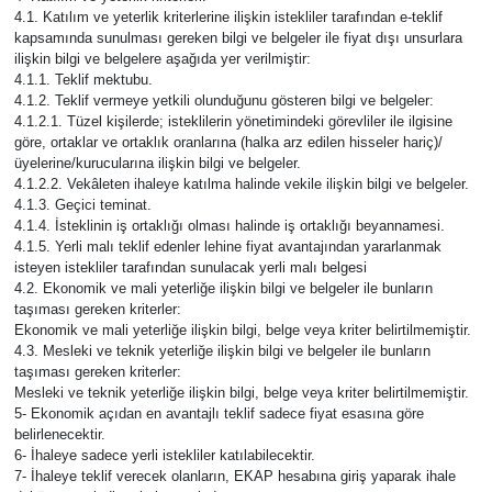
4.1. Katılım ve yeterlik kriterlerine ilişkin istekliler tarafından e-teklif
kapsamında sunulması gereken bilgi ve belgeler ile fiyat dışı unsurlara
ilişkin bilgi ve belgelere aşağıda yer verilmiştir:
4.1.1. Teklif mektubu.
4.1.2. Teklif vermeye yetkili olunduğunu gösteren bilgi ve belgeler:
4.1.2.1. Tüzel kişilerde; isteklilerin yönetimindeki görevliler ile ilgisine
göre, ortaklar ve ortaklık oranlarına (halka arz edilen hisseler hariç)/
üyelerine/kurucularına ilişkin bilgi ve belgeler.
4.1.2.2. Vekâleten ihaleye katılma halinde vekile ilişkin bilgi ve belgeler.
4.1.3. Geçici teminat.
4.1.4. İsteklinin iş ortaklığı olması halinde iş ortaklığı beyannamesi.
4.1.5. Yerli malı teklif edenler lehine fiyat avantajından yararlanmak
isteyen istekliler tarafından sunulacak yerli malı belgesi
4.2. Ekonomik ve mali yeterliğe ilişkin bilgi ve belgeler ile bunların
taşıması gereken kriterler:
Ekonomik ve mali yeterliğe ilişkin bilgi, belge veya kriter belirtilmemiştir.
4.3. Mesleki ve teknik yeterliğe ilişkin bilgi ve belgeler ile bunların
taşıması gereken kriterler:
Mesleki ve teknik yeterliğe ilişkin bilgi, belge veya kriter belirtilmemiştir.
5- Ekonomik açıdan en avantajlı teklif sadece fiyat esasına göre
belirlenecektir.
6- İhaleye sadece yerli istekliler katılabilecektir.
7- İhaleye teklif verecek olanların, EKAP hesabına giriş yaparak ihale