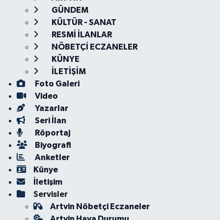
GÜNDEM
KÜLTÜR - SANAT
RESMİ İLANLAR
NÖBETÇİ ECZANELER
KÜNYE
İLETİŞİM
Foto Galeri
Video
Yazarlar
Seri İlan
Röportaj
Biyografi
Anketler
Künye
İletişim
Servisler
Artvin Nöbetçi Eczaneler
Artvin Hava Durumu