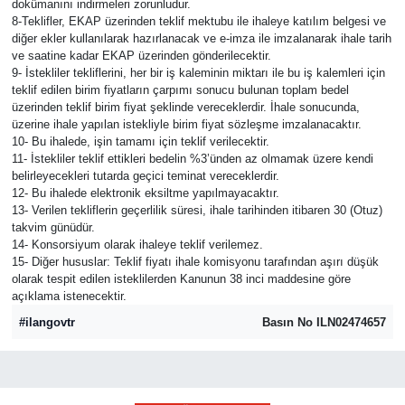
dokümanını indirmeleri zorunludur.
8-Teklifler, EKAP üzerinden teklif mektubu ile ihaleye katılım belgesi ve
diğer ekler kullanılarak hazırlanacak ve e-imza ile imzalanarak ihale tarih
ve saatine kadar EKAP üzerinden gönderilecektir.
9- İstekliler tekliflerini, her bir iş kaleminin miktarı ile bu iş kalemleri için
teklif edilen birim fiyatların çarpımı sonucu bulunan toplam bedel
üzerinden teklif birim fiyat şeklinde vereceklerdir. İhale sonucunda,
üzerine ihale yapılan istekliyle birim fiyat sözleşme imzalanacaktır.
10- Bu ihalede, işin tamamı için teklif verilecektir.
11- İstekliler teklif ettikleri bedelin %3’ünden az olmamak üzere kendi
belirleyecekleri tutarda geçici teminat vereceklerdir.
12- Bu ihalede elektronik eksiltme yapılmayacaktır.
13- Verilen tekliflerin geçerlilik süresi, ihale tarihinden itibaren 30 (Otuz)
takvim günüdür.
14- Konsorsiyum olarak ihaleye teklif verilemez.
15- Diğer hususlar: Teklif fiyatı ihale komisyonu tarafından aşırı düşük
olarak tespit edilen isteklilerden Kanunun 38 inci maddesine göre
açıklama istenecektir.
#ilangovtr
Basın No ILN02474657