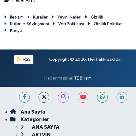
Haber Arşivi
İletişim
Kurallar
Yayın İlkeleri
Gizlilik
Kullanıcı Sözleşmesi
Veri Politikası
Gizlilik Politikası
Künye
RSS
Copyright © 2026. Her hakkı saklıdır.
Haber Yazılımı:
TE Bilişim
Ana Sayfa
Kategoriler
ANA SAYFA
ARTVİN