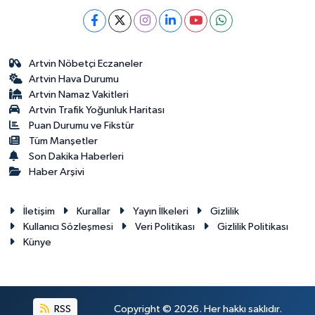
Artvin Nöbetçi Eczaneler
Artvin Hava Durumu
Artvin Namaz Vakitleri
Artvin Trafik Yoğunluk Haritası
Puan Durumu ve Fikstür
Tüm Manşetler
Son Dakika Haberleri
Haber Arşivi
İletişim
Kurallar
Yayın İlkeleri
Gizlilik
Kullanıcı Sözleşmesi
Veri Politikası
Gizlilik Politikası
Künye
RSS
Copyright © 2026. Her hakkı saklıdır.