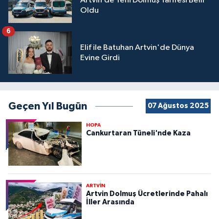
Artvin’de Yeni Dolmuş Tarifesi Belli
Oldu
6
Elif ile Batuhan Artvin'de Dünya
Evine Girdi
Geçen Yıl Bugün
07 Ağustos 2025
HOPA
Cankurtaran Tüneli'nde Kaza
ARTVİN
Artvin Dolmuş Ücretlerinde Pahalı
İller Arasında