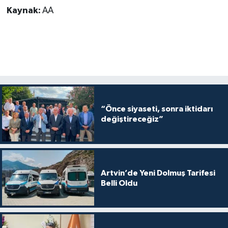
Kaynak:
AA
“Önce siyaseti, sonra iktidarı
değiştireceğiz”
Artvin’de Yeni Dolmuş Tarifesi
Belli Oldu