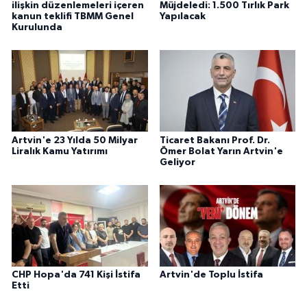
ilişkin düzenlemeleri içeren
Müjdeledi: 1.500 Tırlık Park
kanun teklifi TBMM Genel
Yapılacak
Kurulunda
Artvin'e 23 Yılda 50 Milyar
Ticaret Bakanı Prof. Dr.
Liralık Kamu Yatırımı
Ömer Bolat Yarın Artvin'e
Geliyor
CHP Hopa'da 741 Kişi İstifa
Artvin'de Toplu İstifa
Etti