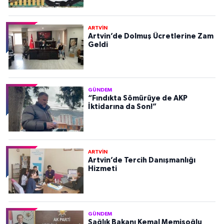
ARTVİN
Artvin’de Dolmuş Ücretlerine Zam
Geldi
GÜNDEM
“Fındıkta Sömürüye de AKP
İktidarına da Son!”
ARTVİN
Artvin’de Tercih Danışmanlığı
Hizmeti
GÜNDEM
Sağlık Bakanı Kemal Memişoğlu