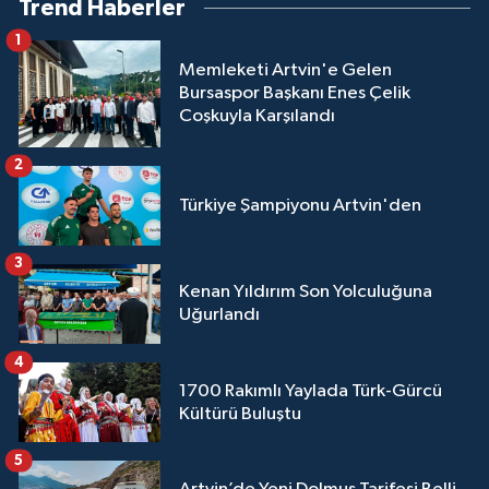
Trend Haberler
1
Memleketi Artvin'e Gelen
Bursaspor Başkanı Enes Çelik
Coşkuyla Karşılandı
2
Türkiye Şampiyonu Artvin'den
3
Kenan Yıldırım Son Yolculuğuna
Uğurlandı
4
1700 Rakımlı Yaylada Türk-Gürcü
Kültürü Buluştu
5