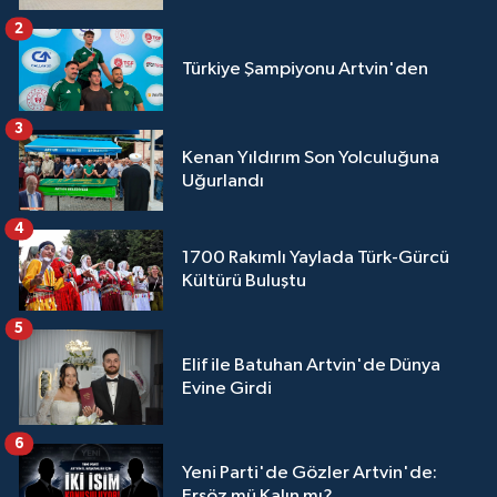
2
Türkiye Şampiyonu Artvin'den
3
Kenan Yıldırım Son Yolculuğuna
Uğurlandı
4
1700 Rakımlı Yaylada Türk-Gürcü
Kültürü Buluştu
5
Elif ile Batuhan Artvin'de Dünya
Evine Girdi
6
Yeni Parti'de Gözler Artvin'de:
Ersöz mü Kalın mı?