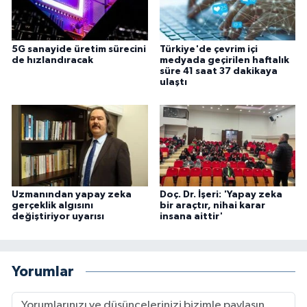
5G sanayide üretim sürecini
Türkiye'de çevrim içi
de hızlandıracak
medyada geçirilen haftalık
süre 41 saat 37 dakikaya
ulaştı
Uzmanından yapay zeka
Doç. Dr. İşeri: 'Yapay zeka
gerçeklik algısını
bir araçtır, nihai karar
değiştiriyor uyarısı
insana aittir'
Yorumlar