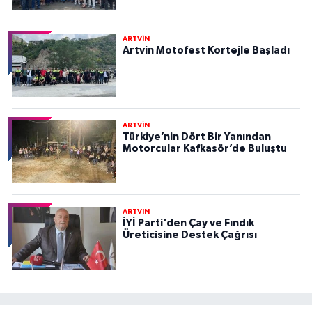
ARTVİN
Artvin Motofest Kortejle Başladı
ARTVİN
Türkiye’nin Dört Bir Yanından
Motorcular Kafkasör’de Buluştu
ARTVİN
İYİ Parti'den Çay ve Fındık
Üreticisine Destek Çağrısı