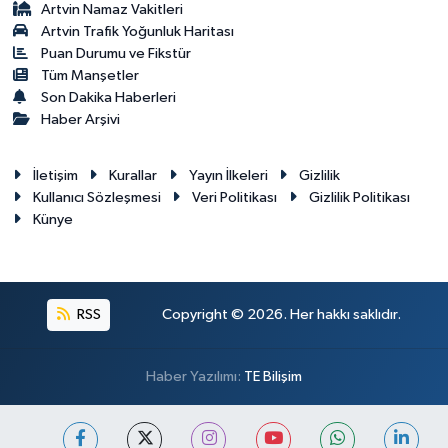
Artvin Namaz Vakitleri
Artvin Trafik Yoğunluk Haritası
Puan Durumu ve Fikstür
Tüm Manşetler
Son Dakika Haberleri
Haber Arşivi
İletişim
Kurallar
Yayın İlkeleri
Gizlilik
Kullanıcı Sözleşmesi
Veri Politikası
Gizlilik Politikası
Künye
RSS
Copyright © 2026. Her hakkı saklıdır.
Haber Yazılımı:
TE Bilişim