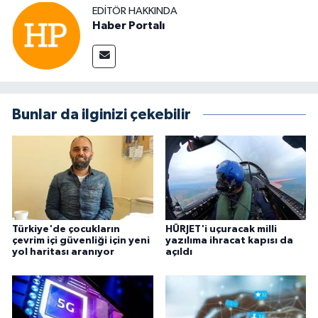
EDITÖR HAKKINDA
Haber Portalı
Bunlar da ilginizi çekebilir
Türkiye'de çocukların
HÜRJET'i uçuracak milli
çevrim içi güvenliği için yeni
yazılıma ihracat kapısı da
yol haritası aranıyor
açıldı