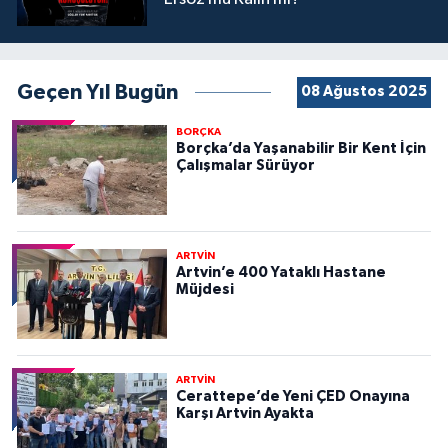
Geçen Yıl Bugün
08 Ağustos 2025
BORÇKA
Borçka’da Yaşanabilir Bir Kent İçin
Çalışmalar Sürüyor
ARTVİN
Artvin’e 400 Yataklı Hastane
Müjdesi
ARTVİN
Cerattepe’de Yeni ÇED Onayına
Karşı Artvin Ayakta