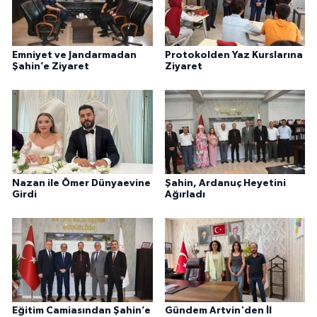
Emniyet ve Jandarmadan
Protokolden Yaz Kurslarına
Şahin’e Ziyaret
Ziyaret
Nazan ile Ömer Dünyaevine
Şahin, Ardanuç Heyetini
Girdi
Ağırladı
Eğitim Camiasından Şahin’e
Gündem Artvin'den İl