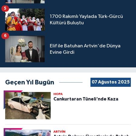
5
1700 Rakımlı Yaylada Türk-Gürcü
Kültürü Buluştu
6
Elif ile Batuhan Artvin'de Dünya
Evine Girdi
Geçen Yıl Bugün
07 Ağustos 2025
HOPA
Cankurtaran Tüneli'nde Kaza
ARTVİN