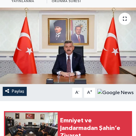
YAYINLANMA
OKUNMA SÜRESI
Paylaş
-
+
A
A
Emniyet ve
Jandarmadan Şahin’e
Ziyaret