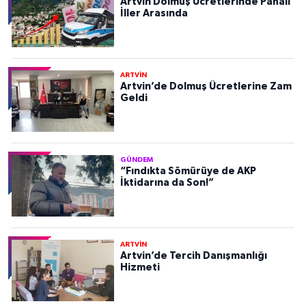
Artvin Dolmuş Ücretlerinde Pahalı
İller Arasında
ARTVİN
Artvin’de Dolmuş Ücretlerine Zam
Geldi
GÜNDEM
“Fındıkta Sömürüye de AKP
İktidarına da Son!”
ARTVİN
Artvin’de Tercih Danışmanlığı
Hizmeti