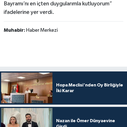
Bayramı’nı en içten duygularımla kutluyorum”
ifadelerine yer verdi.
Muhabir:
Haber Merkezi
Hopa Meclisi'nden Oy Birliğiyle
İki Karar
Nazan ile Ömer Dünyaevine
Girdi