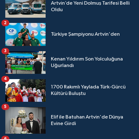
Artvin’de Yeni Dolmuş Tarifesi Belli
Oldu
2
Türkiye Şampiyonu Artvin'den
3
Kenan Yıldırım Son Yolculuğuna
Uğurlandı
4
1700 Rakımlı Yaylada Türk-Gürcü
Kültürü Buluştu
5
Elif ile Batuhan Artvin'de Dünya
Evine Girdi
6