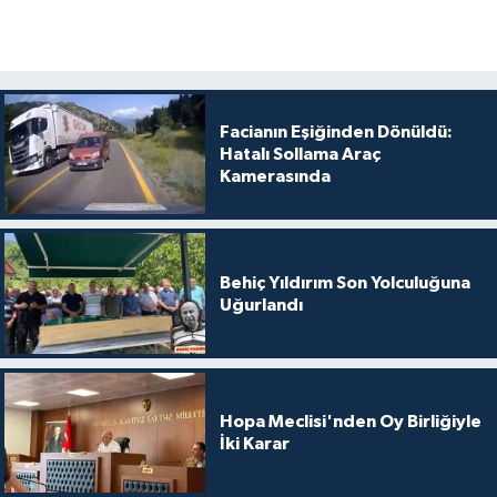
Facianın Eşiğinden Dönüldü:
Hatalı Sollama Araç
Kamerasında
Behiç Yıldırım Son Yolculuğuna
Uğurlandı
Hopa Meclisi'nden Oy Birliğiyle
İki Karar