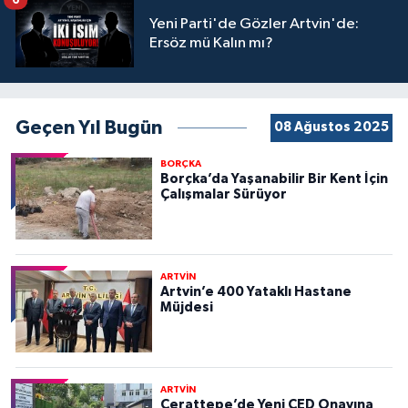
Yeni Parti'de Gözler Artvin'de:
Ersöz mü Kalın mı?
Geçen Yıl Bugün
08 Ağustos 2025
BORÇKA
Borçka’da Yaşanabilir Bir Kent İçin
Çalışmalar Sürüyor
ARTVİN
Artvin’e 400 Yataklı Hastane
Müjdesi
ARTVİN
Cerattepe’de Yeni ÇED Onayına