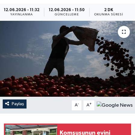
12.06.2026 - 11:32
12.06.2026 - 11:50
2 DK
YAYINLANMA
GÜNCELLEME
OKUNMA SÜRESI
Paylaş
-
+
A
A
Komşusunun evini