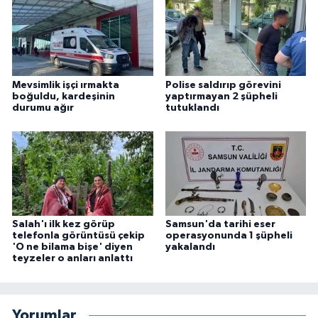
Mevsimlik işçi ırmakta
Polise saldırıp görevini
boğuldu, kardeşinin
yaptırmayan 2 şüpheli
durumu ağır
tutuklandı
Salah'ı ilk kez görüp
Samsun'da tarihi eser
telefonla görüntüsü çekip
operasyonunda 1 şüpheli
'O ne bilama bişe' diyen
yakalandı
teyzeler o anları anlattı
Yorumlar