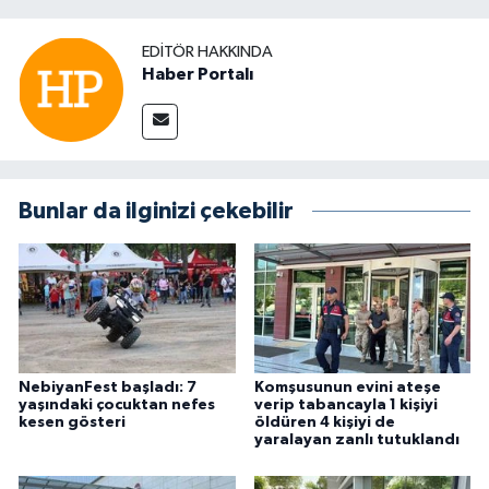
EDITÖR HAKKINDA
Haber Portalı
Bunlar da ilginizi çekebilir
NebiyanFest başladı: 7
Komşusunun evini ateşe
yaşındaki çocuktan nefes
verip tabancayla 1 kişiyi
kesen gösteri
öldüren 4 kişiyi de
yaralayan zanlı tutuklandı