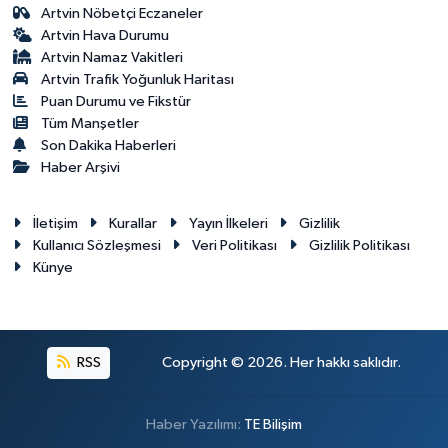
Artvin Nöbetçi Eczaneler
Artvin Hava Durumu
Artvin Namaz Vakitleri
Artvin Trafik Yoğunluk Haritası
Puan Durumu ve Fikstür
Tüm Manşetler
Son Dakika Haberleri
Haber Arşivi
İletişim
Kurallar
Yayın İlkeleri
Gizlilik
Kullanıcı Sözleşmesi
Veri Politikası
Gizlilik Politikası
Künye
RSS
Copyright © 2026. Her hakkı saklıdır.
Haber Yazılımı:
TE Bilişim