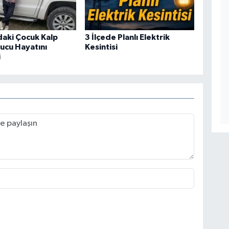
daki Çocuk Kalp
3 İlçede Planlı Elektrik
nucu Hayatını
Kesintisi
i