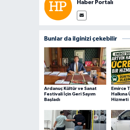
Haber Portalı
Bunlar da ilginizi çekebilir
Ardanuç Kültür ve Sanat
Emirce T
Festivali İçin Geri Sayım
Halkına 
Başladı
Hizmeti