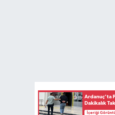
Ardanuç’ta P
Dakikalık Ta
İçeriği Görünt