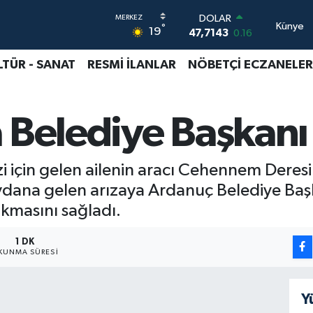
DOLAR
Künye
°
19
47,7143
0.16
EURO
55,0317
-0.02
LTÜR - SANAT
RESMİ İLANLAR
NÖBETÇİ ECZANELER
STERLİN
64,2463
0.07
GRAM ALTIN
 Belediye Başkanı
6574.81
1.44
BİST100
13.799
70
BITCOIN
zi için gelen ailenin aracı Cehennem Dere
64.225,61
-0.63
dana gelen arızaya Ardanuç Belediye Ba
ıkmasını sağladı.
1 DK
KUNMA SÜRESI
Y