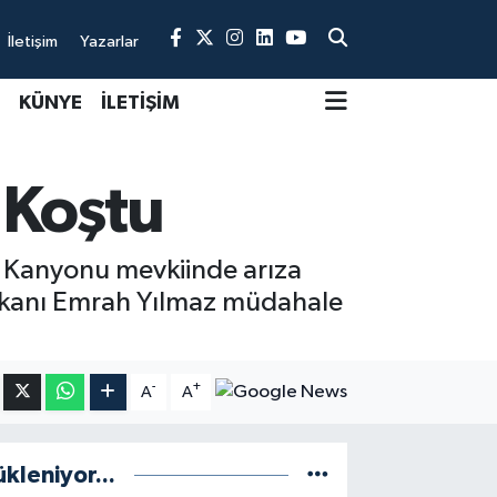
İletişim
Yazarlar
KÜNYE
İLETİŞİM
 Koştu
si Kanyonu mevkiinde arıza
şkanı Emrah Yılmaz müdahale
-
+
A
A
ükleniyor...