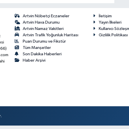
Artvin Nöbetçi Eczaneler
İletişim
Artvin Hava Durumu
Yayın İlkeleri
Artvin Namaz Vakitleri
Kullanıcı Sözleş
Artvin Trafik Yoğunluk Haritası
Gizlilik Politikası
:
Puan Durumu ve Fikstür
esi
Tüm Manşetler
466)
Son Dakika Haberleri
.com
Haber Arşivi
ahi
.