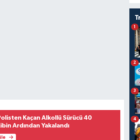
T
1
2
3
olisten Kaçan Alkollü Sürücü 40
4
kibin Ardından Yakalandı
üle