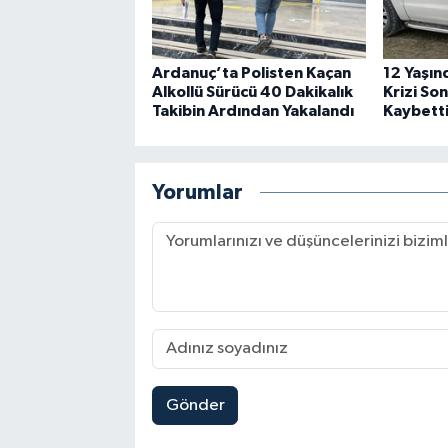
Ardanuç’ta Polisten Kaçan
12 Yaşın
Alkollü Sürücü 40 Dakikalık
Krizi So
Takibin Ardından Yakalandı
Kaybett
Yorumlar
Gönder