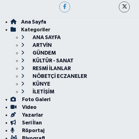
Ana Sayfa
Kategoriler
ANA SAYFA
ARTVİN
GÜNDEM
KÜLTÜR - SANAT
RESMİ İLANLAR
NÖBETÇİ ECZANELER
KÜNYE
İLETİŞİM
Foto Galeri
Video
Yazarlar
Seri İlan
Röportaj
Biyografi