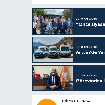
EDITÖRÜN SEÇTIĞI
“Önce siyaset
EDITÖRÜN SEÇTIĞI
Artvin’de Yen
EDITÖRÜN SEÇTIĞI
Görevinden İs
EDITÖR HAKKINDA