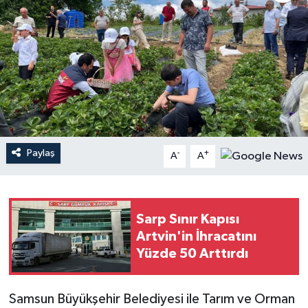
Paylaş
-
+
A
A
Sarp Sınır Kapısı
Artvin'in İhracatını
Yüzde 50 Arttırdı
Samsun Büyükşehir Belediyesi ile Tarım ve Orman