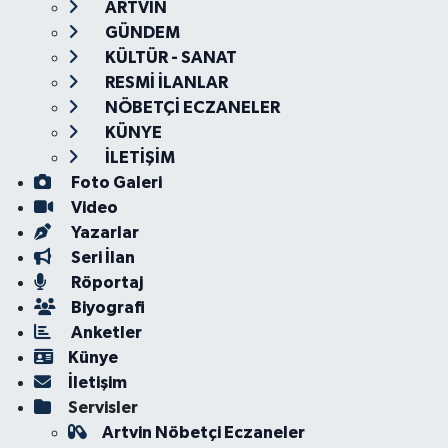
ARTVİN
GÜNDEM
KÜLTÜR - SANAT
RESMİ İLANLAR
NÖBETÇİ ECZANELER
KÜNYE
İLETİŞİM
Foto Galeri
Video
Yazarlar
Seri İlan
Röportaj
Biyografi
Anketler
Künye
İletişim
Servisler
Artvin Nöbetçi Eczaneler