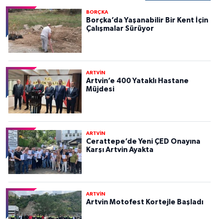
BORÇKA
Borçka’da Yaşanabilir Bir Kent İçin
Çalışmalar Sürüyor
ARTVİN
Artvin’e 400 Yataklı Hastane
Müjdesi
ARTVİN
Cerattepe’de Yeni ÇED Onayına
Karşı Artvin Ayakta
ARTVİN
Artvin Motofest Kortejle Başladı