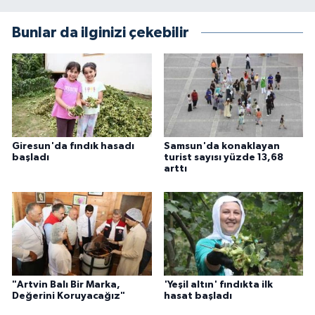
Bunlar da ilginizi çekebilir
Giresun'da fındık hasadı
Samsun'da konaklayan
başladı
turist sayısı yüzde 13,68
arttı
"Artvin Balı Bir Marka,
'Yeşil altın' fındıkta ilk
Değerini Koruyacağız"
hasat başladı