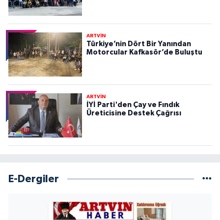
ARTVİN
Türkiye’nin Dört Bir Yanından
Motorcular Kafkasör’de Buluştu
ARTVİN
İYİ Parti'den Çay ve Fındık
Üreticisine Destek Çağrısı
E-Dergiler