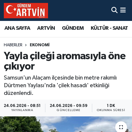
ANA SAYFA
ARTVİN
GÜNDEM
KÜLTÜR - SANAT
HABERLER
EKONOMİ
Yayla çileği aromasıyla öne
çıkıyor
Samsun'un Alaçam ilçesinde bin metre rakımlı
Dürtmen Yaylası'nda 'çilek hasadı' etkinliği
düzenlendi.
24.06.2026 - 08:51
24.06.2026 - 09:59
1 DK
YAYINLANMA
GÜNCELLEME
OKUNMA SÜRESI