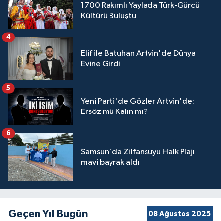
1700 Rakımlı Yaylada Türk-Gürcü
Kültürü Buluştu
4
Elif ile Batuhan Artvin'de Dünya
Evine Girdi
5
Yeni Parti'de Gözler Artvin'de:
Ersöz mü Kalın mı?
6
Samsun'da Zilfansuyu Halk Plajı
mavi bayrak aldı
Geçen Yıl Bugün
08 Ağustos 2025