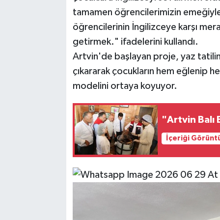
tamamen öğrencilerimizin emeğiyle h
öğrencilerinin İngilizceye karşı merak
getirmek." ifadelerini kullandı.
Artvin'de başlayan proje, yaz tatil
çıkararak çocukların hem eğlenip he
modelini ortaya koyuyor.
"Artvin Balı
İçeriği Görünt