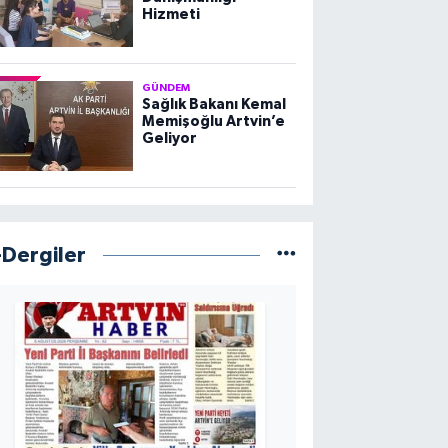
Hizmeti
GÜNDEM
Sağlık Bakanı Kemal
Memişoğlu Artvin’e
Geliyor
-Dergiler