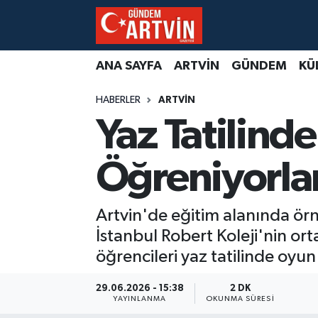
ANA SAYFA
ARTVİN
GÜNDEM
KÜ
HABERLER
ARTVİN
Yaz Tatilinde
Öğreniyorla
Artvin'de eğitim alanında örnek
İstanbul Robert Koleji'nin or
öğrencileri yaz tatilinde oyun 
29.06.2026 - 15:38
2 DK
YAYINLANMA
OKUNMA SÜRESI