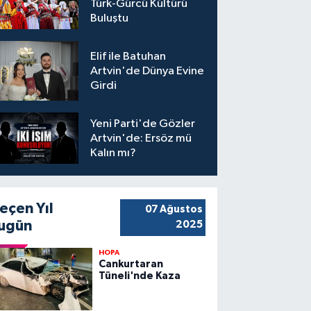
Türk-Gürcü Kültürü
Buluştu
Elif ile Batuhan
Artvin'de Dünya Evine
Girdi
Yeni Parti'de Gözler
Artvin'de: Ersöz mü
Kalın mı?
eçen Yıl
07 Ağustos
ugün
2025
HOPA
Cankurtaran
Tüneli'nde Kaza