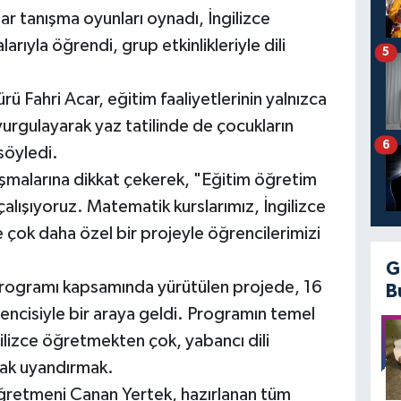
lar tanışma oyunları oynadı, İngilizce
arıyla öğrendi, grup etkinlikleriyle dili
5
rü Fahri Acar, eğitim faaliyetlerinin yalnızca
 vurgulayarak yaz tatilinde de çocukların
6
söyledi.
lışmalarına dikkat çekerek, "Eğitim öğretim
alışıyoruz. Matematik kurslarımız, İngilizce
 çok daha özel bir projeyle öğrencilerimizi
G
Programı kapsamında yürütülen projede, 16
B
ğrencisiyle bir araya geldi. Programın temel
ilizce öğretmekten çok, yabancı dili
ak uyandırmak.
ğretmeni Canan Yertek, hazırlanan tüm