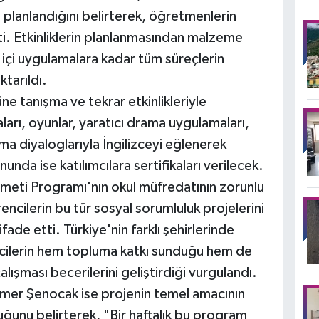
an planlandığını belirterek, öğretmenlerin
tti. Etkinliklerin planlanmasından malzeme
 içi uygulamalara kadar tüm süreçlerin
tarıldı.
 tanışma ve tekrar etkinlikleriyle
arı, oyunlar, yaratıcı drama uygulamaları,
ma diyaloglarıyla İngilizceyi eğlenerek
nda ise katılımcılara sertifikaları verilecek.
izmeti Programı'nın okul müfredatının zorunlu
encilerin bu tür sosyal sorumluluk projelerini
e etti. Türkiye'nin farklı şehirlerinde
cilerin hem topluma katkı sunduğu hem de
çalışması becerilerini geliştirdiği vurgulandı.
er Şenocak ise projenin temel amacının
uğunu belirterek, "Bir haftalık bu program