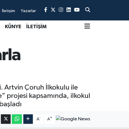
İletişim
Yazarlar
KÜNYE
İLETİŞİM
rla
. Artvin Çoruh İlkokulu ile
e" projesi kapsamında, ilkokul
 başladı
-
+
A
A