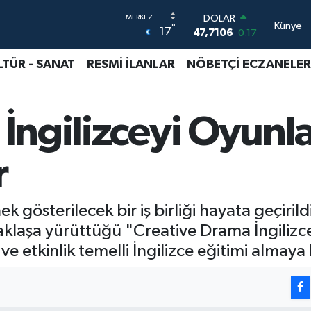
DOLAR
Künye
°
17
47,7106
0.17
EURO
55,1652
0.27
LTÜR - SANAT
RESMİ İLANLAR
NÖBETÇİ ECZANELER
STERLİN
64,4046
0.35
GRAM ALTIN
 İngilizceyi Oyunla
6648.99
2.59
BİST100
13.773
-19
r
BITCOIN
65.130,04
1.2
 gösterilecek bir iş birliği hayata geçirildi
taklaşa yürüttüğü "Creative Drama İngilizc
ve etkinlik temelli İngilizce eğitimi almaya