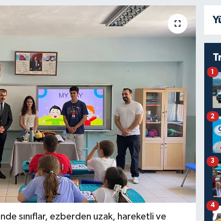
Y
T
1
2
3
4
nde sınıflar, ezberden uzak, hareketli ve