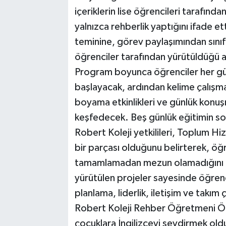
içeriklerin lise öğrencileri tarafınd
yalnızca rehberlik yaptığını ifade e
teminine, görev paylaşımından sınıf
öğrenciler tarafından yürütüldüğü ak
Program boyunca öğrenciler her güne
başlayacak, ardından kelime çalışmal
boyama etkinlikleri ve günlük konuş
keşfedecek. Beş günlük eğitimin sonu
Robert Koleji yetkilileri, Toplum H
bir parçası olduğunu belirterek, öğr
tamamlamadan mezun olamadığını ifad
yürütülen projeler sayesinde öğren
planlama, liderlik, iletişim ve takım 
Robert Koleji Rehber Öğretmeni Öm
çocuklara İngilizceyi sevdirmek old