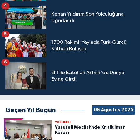
4
Kenan Yıldırım Son Yolculuğuna
Uğurlandı
5
1700 Rakımlı Yaylada Türk-Gürcü
Kültürü Buluştu
6
Elif ile Batuhan Artvin'de Dünya
Evine Girdi
Geçen Yıl Bugün
06 Ağustos 2025
YUSUFELİ
Yusufeli Meclisi’nde Kritik İmar
Kararı