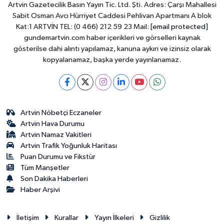
Artvin Gazetecilik Basın Yayın Tic. Ltd. Şti. Adres: Çarşı Mahallesi
Sabit Osman Avcı Hürriyet Caddesi Pehlivan Apartmanı A blok
Kat:1 ARTVİN TEL: (0 466) 212 59 23 Mail:
[email protected]
gundemartvin.com haber içerikleri ve görselleri kaynak
gösterilse dahi alıntı yapılamaz, kanuna aykırı ve izinsiz olarak
kopyalanamaz, başka yerde yayınlanamaz.
Artvin Nöbetçi Eczaneler
Artvin Hava Durumu
Artvin Namaz Vakitleri
Artvin Trafik Yoğunluk Haritası
Puan Durumu ve Fikstür
Tüm Manşetler
Son Dakika Haberleri
Haber Arşivi
İletişim
Kurallar
Yayın İlkeleri
Gizlilik