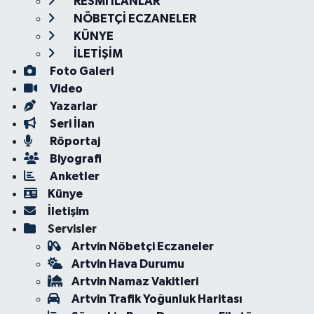
RESMİ İLANLAR
NÖBETÇİ ECZANELER
KÜNYE
İLETİŞİM
Foto Galeri
Video
Yazarlar
Seri İlan
Röportaj
Biyografi
Anketler
Künye
İletişim
Servisler
Artvin Nöbetçi Eczaneler
Artvin Hava Durumu
Artvin Namaz Vakitleri
Artvin Trafik Yoğunluk Haritası