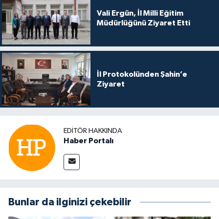
Vali Ergün, İl Milli Eğitim
Müdürlüğünü Ziyaret Etti
İl Protokolünden Şahin’e
Ziyaret
EDITÖR HAKKINDA
Haber Portalı
Bunlar da ilginizi çekebilir