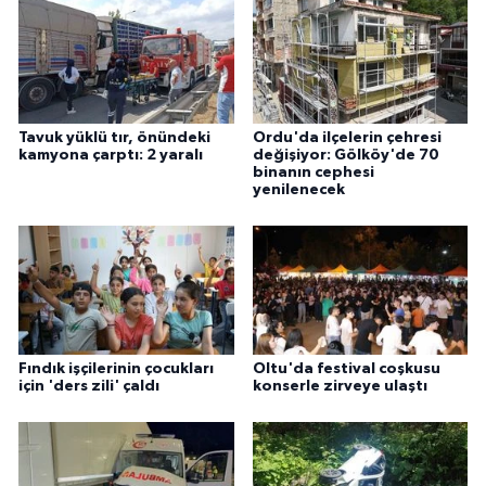
Tavuk yüklü tır, önündeki
Ordu'da ilçelerin çehresi
kamyona çarptı: 2 yaralı
değişiyor: Gölköy'de 70
binanın cephesi
yenilenecek
Fındık işçilerinin çocukları
Oltu'da festival coşkusu
için 'ders zili' çaldı
konserle zirveye ulaştı