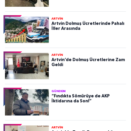
ARTVİN
Artvin Dolmuş Ücretlerinde Pahalı
İller Arasında
ARTVİN
Artvin’de Dolmuş Ücretlerine Zam
Geldi
GÜNDEM
“Fındıkta Sömürüye de AKP
İktidarına da Son!”
ARTVİN