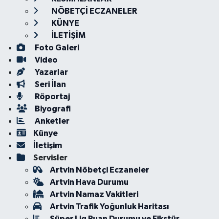
NÖBETÇİ ECZANELER
KÜNYE
İLETİŞİM
Foto Galeri
Video
Yazarlar
Seri İlan
Röportaj
Biyografi
Anketler
Künye
İletişim
Servisler
Artvin Nöbetçi Eczaneler
Artvin Hava Durumu
Artvin Namaz Vakitleri
Artvin Trafik Yoğunluk Haritası
Süper Lig Puan Durumu ve Fikstür