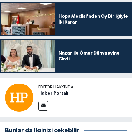
Hopa Meclisi'nden Oy Birliğiyle
İki Karar
Nazan ile Ömer Dünyaevine
Girdi
EDITÖR HAKKINDA
Haber Portalı
Bunlar da ilginizi çekebilir