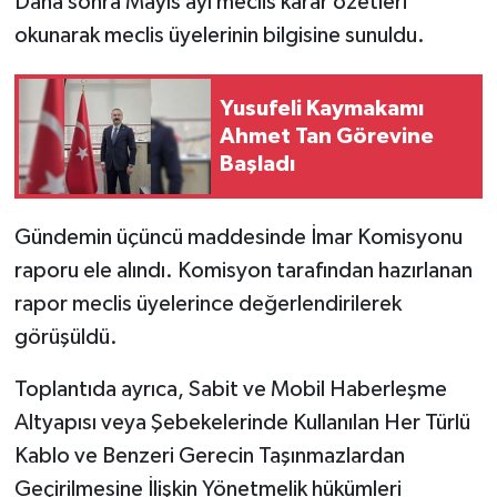
Daha sonra Mayıs ayı meclis karar özetleri
okunarak meclis üyelerinin bilgisine sunuldu.
Yusufeli Kaymakamı
Ahmet Tan Görevine
Başladı
Gündemin üçüncü maddesinde İmar Komisyonu
raporu ele alındı. Komisyon tarafından hazırlanan
rapor meclis üyelerince değerlendirilerek
görüşüldü.
Toplantıda ayrıca, Sabit ve Mobil Haberleşme
Altyapısı veya Şebekelerinde Kullanılan Her Türlü
Kablo ve Benzeri Gerecin Taşınmazlardan
Geçirilmesine İlişkin Yönetmelik hükümleri