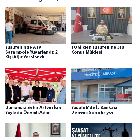
Yusufeli'nde ATV
TOKİ'den Yusufeli'ne 318
Şarampole Yuvarlandı: 2
Konut Müjdesi
Kişi Ağır Yaralandı
Dumansız Şehir Artvin İçin
Yusufeli’de İş Bankası
Yaylada Önemli Adım
Dönemi Sona Eriyor