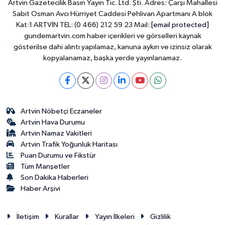
Artvin Gazetecilik Basın Yayın Tic. Ltd. Şti. Adres: Çarşı Mahallesi
Sabit Osman Avcı Hürriyet Caddesi Pehlivan Apartmanı A blok
Kat:1 ARTVİN TEL: (0 466) 212 59 23 Mail:
[email protected]
gundemartvin.com haber içerikleri ve görselleri kaynak
gösterilse dahi alıntı yapılamaz, kanuna aykırı ve izinsiz olarak
kopyalanamaz, başka yerde yayınlanamaz.
Artvin Nöbetçi Eczaneler
Artvin Hava Durumu
Artvin Namaz Vakitleri
Artvin Trafik Yoğunluk Haritası
Puan Durumu ve Fikstür
Tüm Manşetler
Son Dakika Haberleri
Haber Arşivi
İletişim
Kurallar
Yayın İlkeleri
Gizlilik