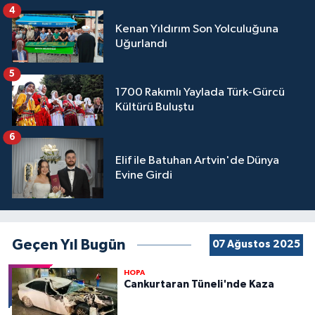
4
Kenan Yıldırım Son Yolculuğuna
Uğurlandı
5
1700 Rakımlı Yaylada Türk-Gürcü
Kültürü Buluştu
6
Elif ile Batuhan Artvin'de Dünya
Evine Girdi
Geçen Yıl Bugün
07 Ağustos 2025
HOPA
Cankurtaran Tüneli'nde Kaza