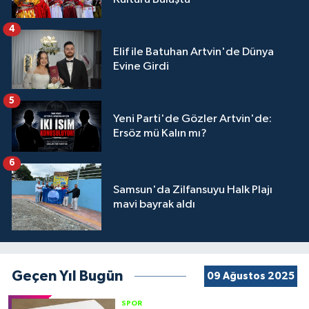
4
Elif ile Batuhan Artvin'de Dünya
Evine Girdi
5
Yeni Parti'de Gözler Artvin'de:
Ersöz mü Kalın mı?
6
Samsun'da Zilfansuyu Halk Plajı
mavi bayrak aldı
Geçen Yıl Bugün
09 Ağustos 2025
SPOR