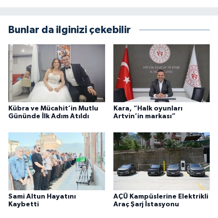
Bunlar da ilginizi çekebilir
Kübra ve Mücahit’in Mutlu
Kara, “Halk oyunları
Gününde İlk Adım Atıldı
Artvin’in markası”
Sami Altun Hayatını
AÇÜ Kampüslerine Elektrikli
Kaybetti
Araç Şarj İstasyonu