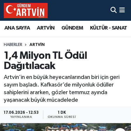
ANA SAYFA
ARTVİN
GÜNDEM
KÜLTÜR - SANAT
HABERLER
ARTVİN
1,4 Milyon TL Ödül
Dağıtılacak
Artvin’in en büyük heyecanlarından biri için geri
sayım başladı. Kafkasör’de milyonluk ödüller
sahiplerini ararken, gözler temmuz ayında
yaşanacak büyük mücadelede
17.06.2026 - 12:53
1 DK
YAYINLANMA
OKUNMA SÜRESI