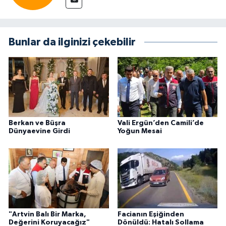
Bunlar da ilginizi çekebilir
Berkan ve Büşra
Vali Ergün’den Camili’de
Dünyaevine Girdi
Yoğun Mesai
"Artvin Balı Bir Marka,
Facianın Eşiğinden
Değerini Koruyacağız"
Dönüldü: Hatalı Sollama