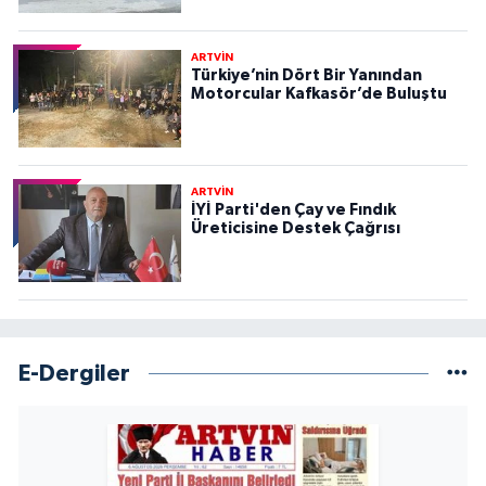
ARTVİN
Türkiye’nin Dört Bir Yanından
Motorcular Kafkasör’de Buluştu
ARTVİN
İYİ Parti'den Çay ve Fındık
Üreticisine Destek Çağrısı
E-Dergiler