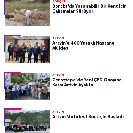
BORÇKA
Borçka’da Yaşanabilir Bir Kent İçin
Çalışmalar Sürüyor
ARTVİN
Artvin’e 400 Yataklı Hastane
Müjdesi
ARTVİN
Cerattepe’de Yeni ÇED Onayına
Karşı Artvin Ayakta
ARTVİN
Artvin Motofest Kortejle Başladı