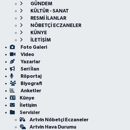
GÜNDEM
KÜLTÜR - SANAT
RESMİ İLANLAR
NÖBETÇİ ECZANELER
KÜNYE
İLETİŞİM
Foto Galeri
Video
Yazarlar
Seri İlan
Röportaj
Biyografi
Anketler
Künye
İletişim
Servisler
Artvin Nöbetçi Eczaneler
Artvin Hava Durumu