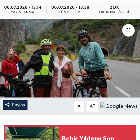
06.07.2026 - 13:14
06.07.2026 - 13:38
2 DK
YAYINLANMA
GÜNCELLEME
OKUNMA SÜRESI
Paylaş
-
+
A
A
Behiç Yıldırım Son