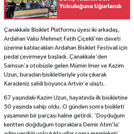
Yolculuğuna Uğurlandı
Çanakkale Bisiklet Platformu üyesi iki arkadaş,
Ardahan Valisi Mehmet Fatih Çiçekli'nin daveti
üzerine katılacakları Ardahan Bisiklet Festivali için
pedal çevirmeye başladı. Çanakkale'den
Samsun'a otobüsle gelen Mümin İmer ve Kazim
Uzun, buradan bisikletleriyle yola çıkarak
Karadeniz sahili boyunca Artvin'e ulaştı.
67 yaşındaki Kazim Uzun, hayatında ilk bisikletine
50 yaşında sahip oldu. O günden sonra bisikleti
yaşamının bir parçası haline getirdi. 'Doyduğum
kentten doğduğum topraklara Demir Atım'la'
adını verdiği yolculukla yıllar sonra memleketi