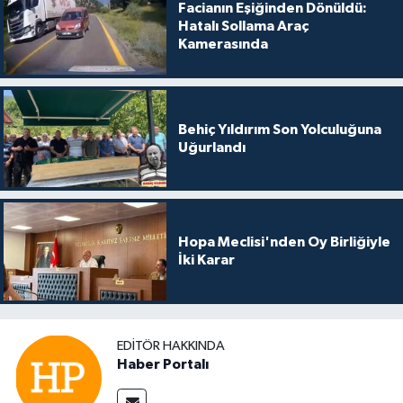
Facianın Eşiğinden Dönüldü:
Hatalı Sollama Araç
Kamerasında
Behiç Yıldırım Son Yolculuğuna
Uğurlandı
Hopa Meclisi'nden Oy Birliğiyle
İki Karar
EDITÖR HAKKINDA
Haber Portalı