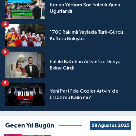
Kenan Yıldırım Son Yolculuğuna
Uğurlandı
4
1700 Rakımlı Yaylada Türk-Gürcü
Kültürü Buluştu
5
Elif ile Batuhan Artvin'de Dünya
Evine Girdi
6
Yeni Parti'de Gözler Artvin'de:
Ersöz mü Kalın mı?
Geçen Yıl Bugün
08 Ağustos 2025