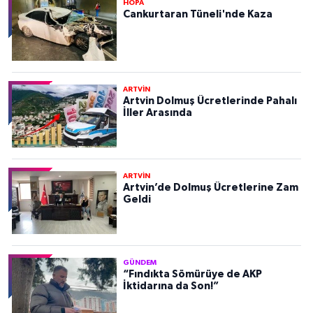
HOPA
Cankurtaran Tüneli'nde Kaza
ARTVİN
Artvin Dolmuş Ücretlerinde Pahalı
İller Arasında
ARTVİN
Artvin’de Dolmuş Ücretlerine Zam
Geldi
GÜNDEM
“Fındıkta Sömürüye de AKP
İktidarına da Son!”