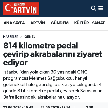
ANA SAYFA
ARTVİN
GÜNDEM
KÜLTÜR - SANAT
HABERLER
GENEL
814 kilometre pedal
çevirip akrabalarını ziyaret
ediyor
İstanbul'dan yola çıkan 30 yaşındaki CNC
programcısı Mehmet Sağçubukcu, her yıl
geleneksel hale getirdiği bisiklet yolculuğunda 4
günde 814 kilometre pedal çevirerek Samsun'un
Bafra ilçesindeki akrabalarına ulaşıyor.
23.06.2026 - 16:49
23.06.2026 - 17:54
3 DK