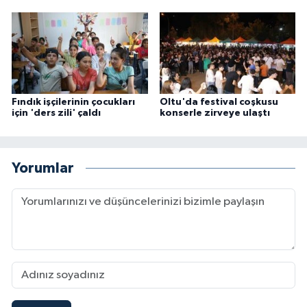
Fındık işçilerinin çocukları
Oltu'da festival coşkusu
için 'ders zili' çaldı
konserle zirveye ulaştı
Yorumlar