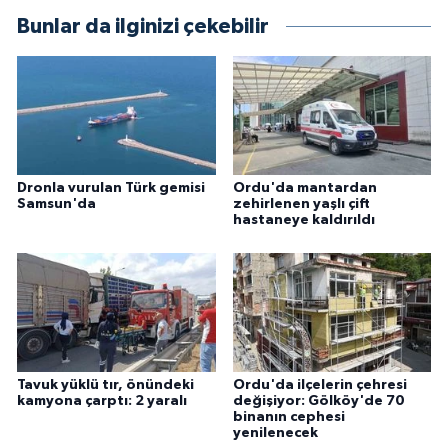
Bunlar da ilginizi çekebilir
Dronla vurulan Türk gemisi
Ordu'da mantardan
Samsun'da
zehirlenen yaşlı çift
hastaneye kaldırıldı
Tavuk yüklü tır, önündeki
Ordu'da ilçelerin çehresi
kamyona çarptı: 2 yaralı
değişiyor: Gölköy'de 70
binanın cephesi
yenilenecek