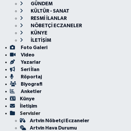
GÜNDEM
KÜLTÜR - SANAT
RESMİ İLANLAR
NÖBETÇİ ECZANELER
KÜNYE
İLETİŞİM
Foto Galeri
Video
Yazarlar
Seri İlan
Röportaj
Biyografi
Anketler
Künye
İletişim
Servisler
Artvin Nöbetçi Eczaneler
Artvin Hava Durumu