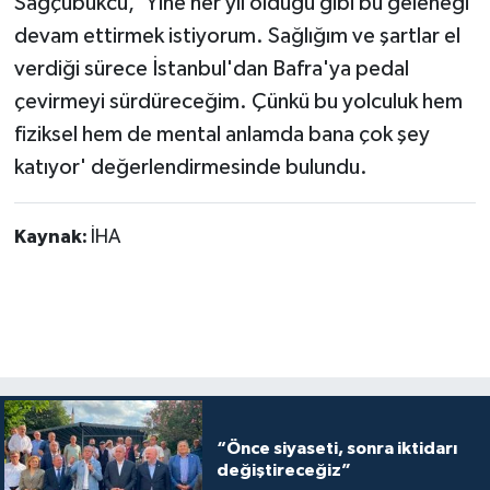
Sağçubukcu, 'Yine her yıl olduğu gibi bu geleneği
devam ettirmek istiyorum. Sağlığım ve şartlar el
verdiği sürece İstanbul'dan Bafra'ya pedal
çevirmeyi sürdüreceğim. Çünkü bu yolculuk hem
fiziksel hem de mental anlamda bana çok şey
katıyor' değerlendirmesinde bulundu.
Kaynak:
İHA
“Önce siyaseti, sonra iktidarı
değiştireceğiz”