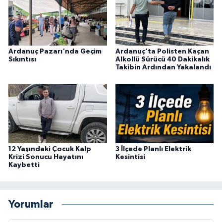
Ardanuç Pazarı'nda Geçim
Ardanuç’ta Polisten Kaçan
Sıkıntısı
Alkollü Sürücü 40 Dakikalık
Takibin Ardından Yakalandı
12 Yaşındaki Çocuk Kalp
3 İlçede Planlı Elektrik
Krizi Sonucu Hayatını
Kesintisi
Kaybetti
Yorumlar