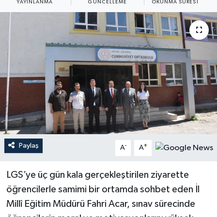
YAYINLANMA
GÜNCELLEME
OKUNMA SÜRESI
Paylaş
-
+
A
A
LGS’ye üç gün kala gerçekleştirilen ziyarette
öğrencilerle samimi bir ortamda sohbet eden İl
Millî Eğitim Müdürü Fahri Acar, sınav sürecinde