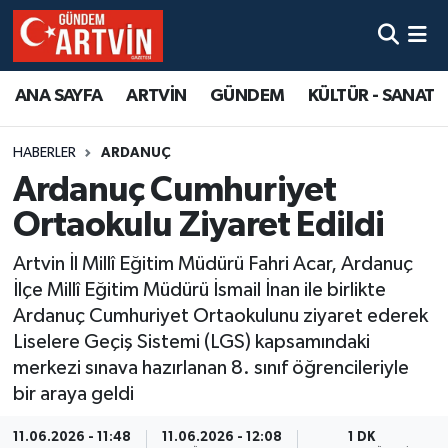
ANA SAYFA
ARTVİN
GÜNDEM
KÜLTÜR - SANAT
HABERLER
ARDANUÇ
Ardanuç Cumhuriyet
Ortaokulu Ziyaret Edildi
Artvin İl Millî Eğitim Müdürü Fahri Acar, Ardanuç
İlçe Millî Eğitim Müdürü İsmail İnan ile birlikte
Ardanuç Cumhuriyet Ortaokulunu ziyaret ederek
Liselere Geçiş Sistemi (LGS) kapsamındaki
merkezi sınava hazırlanan 8. sınıf öğrencileriyle
bir araya geldi
11.06.2026 - 11:48
11.06.2026 - 12:08
1 DK