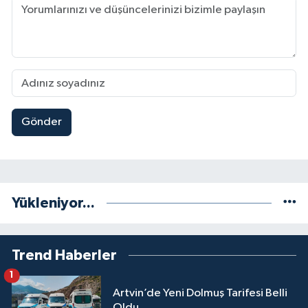
Gönder
Yükleniyor...
Trend Haberler
1
Artvin’de Yeni Dolmuş Tarifesi Belli
Oldu