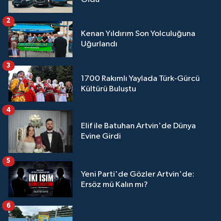
2
Kenan Yıldırım Son Yolculuğuna
Uğurlandı
3
1700 Rakımlı Yaylada Türk-Gürcü
Kültürü Buluştu
4
Elif ile Batuhan Artvin'de Dünya
Evine Girdi
5
Yeni Parti'de Gözler Artvin'de:
Ersöz mü Kalın mı?
6