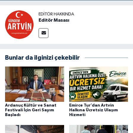
EDITÖR HAKKINDA
Editör Masası
Bunlar da ilginizi çekebilir
Ardanuç Kültür ve Sanat
Emirce Tur’dan Artvin
Festivali İçin Geri Sayım
Halkına Ücretsiz Ulaşım
Başladı
Hizmeti