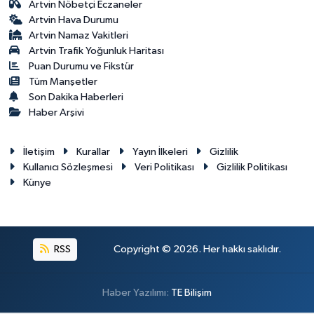
Artvin Nöbetçi Eczaneler
Artvin Hava Durumu
Artvin Namaz Vakitleri
Artvin Trafik Yoğunluk Haritası
Puan Durumu ve Fikstür
Tüm Manşetler
Son Dakika Haberleri
Haber Arşivi
İletişim
Kurallar
Yayın İlkeleri
Gizlilik
Kullanıcı Sözleşmesi
Veri Politikası
Gizlilik Politikası
Künye
RSS
Copyright © 2026. Her hakkı saklıdır.
Haber Yazılımı:
TE Bilişim