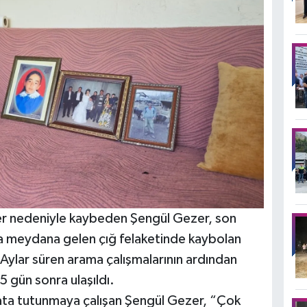
nser nedeniyle kaybeden Şengül Gezer, son
da meydana gelen çığ felaketinde kaybolan
 Aylar süren arama çalışmalarının ardından
 gün sonra ulaşıldı.
ata tutunmaya çalışan Şengül Gezer, “Çok