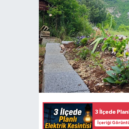
3 İlçede Planl
İçeriği Görünt