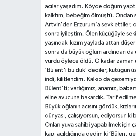
acılar yaşadım. Köyde doğum yaptım
kalktım, bebeğim ölmüştü. Ondan son
Artvin'den Erzurum'a sevk ettiler, or
sonra iyileştim. Ölen küçüğüyle sek
yaşındaki kızım yaylada attan düşe
sonra da büyük oğlum ardından da e
vurdu öylece öldü. O kadar zaman 
'Bülent'i bulduk' dediler, kütüğün 
indi, kilitlendim. Kalkıp da gezem
Bülent’ti; varlığımız, anamız, baba
eline avucuna bakardık. Tarif edilme
Büyük oğlanın acısını gördük, kızlar
dünyası, çalışıyorsun, ediyorsun ki 
Onları yuva sahibi yapabilmek için 
kapı açıldığında dedim ki ‘Bülent 