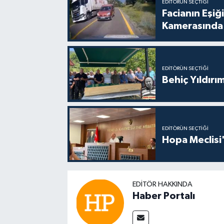
EDITÖRÜN SEÇTIĞI
Facianın Eşiğ
Kamerasında
EDITÖRÜN SEÇTIĞI
Behiç Yıldırı
EDITÖRÜN SEÇTIĞI
Hopa Meclisi'
EDITÖR HAKKINDA
Haber Portalı