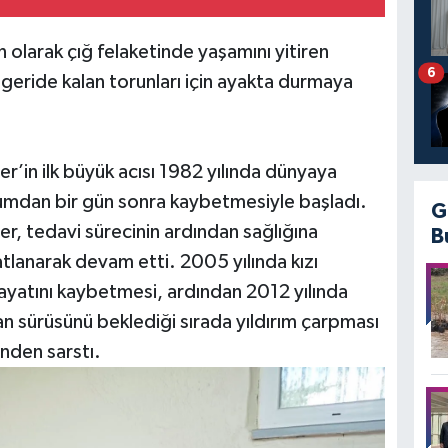
on olarak çığ felaketinde yaşamını yitiren
6
geride kalan torunları için ayakta durmaya
r’in ilk büyük acısı 1982 yılında dünyaya
ğumdan bir gün sonra kaybetmesiyle başladı.
G
er, tedavi sürecinin ardından sağlığına
B
katlanarak devam etti. 2005 yılında kızı
yatını kaybetmesi, ardından 2012 yılında
n sürüsünü beklediği sırada yıldırım çarpması
inden sarstı.