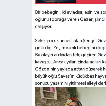
Bir bebeğini, iki evladını, eşini ve s
oğlunu toprağa veren Gezer, şimdi 
çalışıyor.
Sekiz çocuk annesi olan Şengül Geze
getirdiği Yeşim isimli bebeğini do
Bu olayın ardından felç geçiren Gez
kavuştu. Ancak yıllar içinde acıları 
Gözde'nin yaylada attan düşerek ha
büyük oğlu Savaş’ın küçükbaş hayva
sonucu yaşamını yitirmesi aileyi der