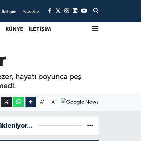
İletişim
Yazarlar
KÜNYE
İLETİŞİM
r
ezer, hayatı boyunca peş
medi.
-
+
A
A
ükleniyor...