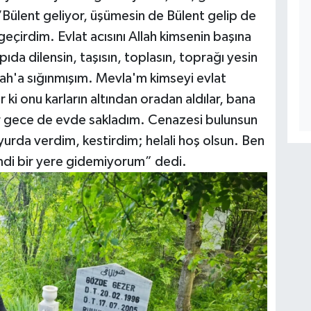
‘Bülent geliyor, üşümesin de Bülent gelip de
 geçirdim. Evlat acısını Allah kimsenin başına
pıda dilensin, taşısın, toplasın, toprağı yesin
lah'a sığınmışım. Mevla'm kimseyi evlat
r ki onu karların altından oradan aldılar, bana
bir gece de evde sakladım. Cenazesi bulunsun
urda verdim, kestirdim; helali hoş olsun. Ben
imdi bir yere gidemiyorum” dedi.