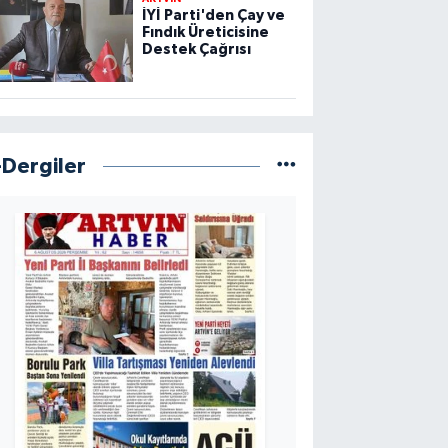
İYİ Parti'den Çay ve
Fındık Üreticisine
Destek Çağrısı
-Dergiler