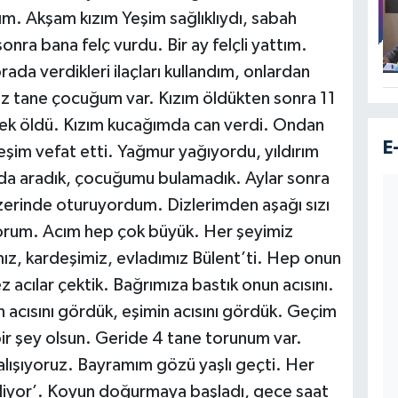
. Akşam kızım Yeşim sağlıklıydı, sabah
ra bana felç vurdu. Bir ay felçli yattım.
ada verdikleri ilaçları kullandım, onlardan
iz tane çocuğum var. Kızım öldükten sonra 11
rek öldü. Kızım kucağımda can verdi. Ondan
E
şim vefat etti. Yağmur yağıyordu, yıldırım
da aradık, çocuğumu bulamadık. Aylar sonra
üzerinde oturuyordum. Dizlerimden aşağı sızı
iyorum. Acım hep çok büyük. Her şeyimiz
mız, kardeşimiz, evladımız Bülent’ti. Hep onun
z acılar çektik. Bağrımıza bastık onun acısını.
ın acısını gördük, eşimin acısını gördük. Geçim
bir şey olsun. Geride 4 tane torunum var.
çalışıyoruz. Bayramım gözü yaşlı geçti. Her
geliyor’. Koyun doğurmaya başladı, gece saat