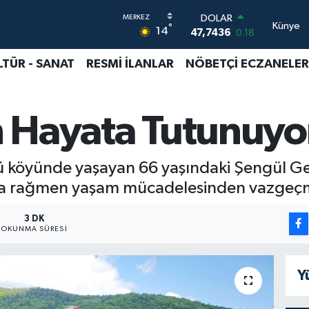
DOLAR
Künye
°
14
47,7436
0.18
EURO
55,2510
0.32
LTÜR - SANAT
RESMİ İLANLAR
NÖBETÇİ ECZANELER
STERLİN
64,4811
0.38
GRAM ALTIN
in Hayata Tutunuyo
6660.55
0.03
BİST100
13.779
-14
BITCOIN
tü köyünde yaşayan 66 yaşındaki Şengül G
64.959,79
1.11
ara rağmen yaşam mücadelesinden vazgeç
3 DK
OKUNMA SÜRESI
Y