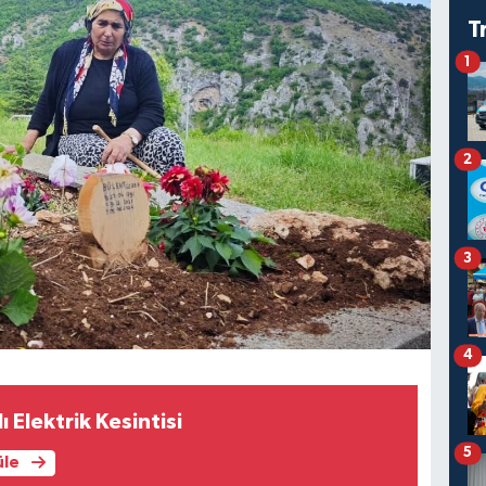
T
1
2
3
4
ı Elektrik Kesintisi
5
üle