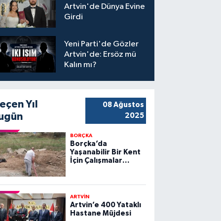
Artvin'de Dünya Evine
Girdi
Yeni Parti'de Gözler
Artvin'de: Ersöz mü
Kalın mı?
eçen Yıl
08 Ağustos
ugün
2025
BORÇKA
Borçka’da
Yaşanabilir Bir Kent
İçin Çalışmalar
Sürüyor
ARTVİN
Artvin’e 400 Yataklı
Hastane Müjdesi