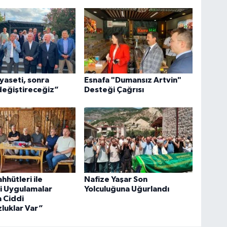
yaseti, sonra
Esnafa "Dumansız Artvin"
 değiştireceğiz”
Desteği Çağrısı
hhütleri ile
Nafize Yaşar Son
i Uygulamalar
Yolculuğuna Uğurlandı
 Ciddi
luklar Var”