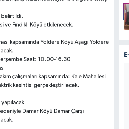
elirtildi.
si ve Fındıklı Köyü etkilenecek.
şması kapsamında Yoldere Köyü Aşağı Yoldere
nacak.
E
Perşembe Saat: 10.00-16.30
sı
bakım çalışmaları kapsamında: Kale Mahallesi
rik kesintisi gerçekleştirilecek.
 yapılacak
 nedeniyle Damar Köyü Damar Çarşı
nacak.