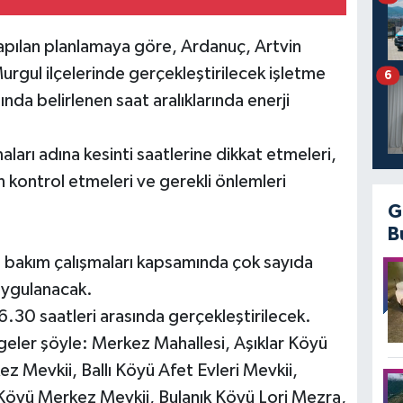
 yapılan planlamaya göre, Ardanuç, Artvin
rgul ilçelerinde gerçekleştirilecek işletme
6
nda belirlenen saat aralıklarında enerji
rı adına kesinti saatlerine dikkat etmeleri,
en kontrol etmeleri ve gerekli önlemleri
G
B
e bakım çalışmaları kapsamında çok sayıda
 uygulanacak.
.30 saatleri arasında gerçekleştirilecek.
lgeler şöyle: Merkez Mahallesi, Aşıklar Köyü
z Mevkii, Ballı Köyü Afet Evleri Mevkii,
k Köyü Merkez Mevkii, Bulanık Köyü Lori Mezra,