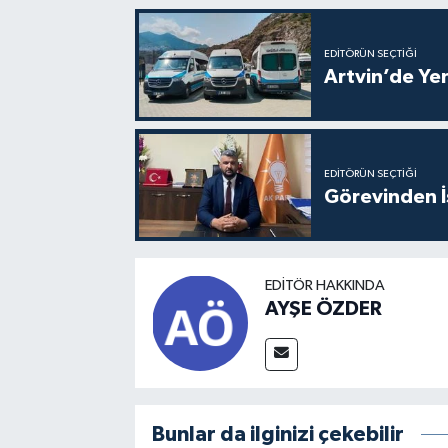
EDITÖRÜN SEÇTIĞI
Artvin’de Yen
EDITÖRÜN SEÇTIĞI
Görevinden İs
EDITÖR HAKKINDA
AYŞE ÖZDER
Bunlar da ilginizi çekebilir