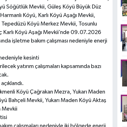
öyü Söğütlük Mevkii, Güleş Köyü Büyük Düz
Harmanlı Köyü, Karlı Köyü Aşağı Mevkii,
i, Tepedüzü Köyü Merkez Mevkii, Tosunlu
ç Karlı Köyü Aşağı Mevkii’nde 09.07.2026
ında işletme bakım çalışması nedeniyle enerji
nedeniyle kesinti
rilecek yatırım çalışmaları kapsamında bazı
cak.
 açıklandı.
Dikmenli Köyü Çağrakan Mezra, Yukarı Maden
öyü Bahçeli Mevkii, Yukarı Maden Köyü Aktaş
 Mevkii
tisi
akım çalışmaları nedeniyle iki bölgede enerji