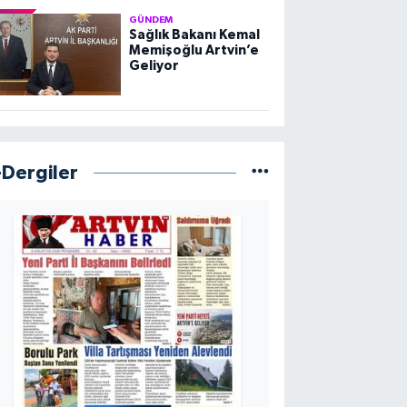
GÜNDEM
Sağlık Bakanı Kemal
Memişoğlu Artvin’e
Geliyor
-Dergiler