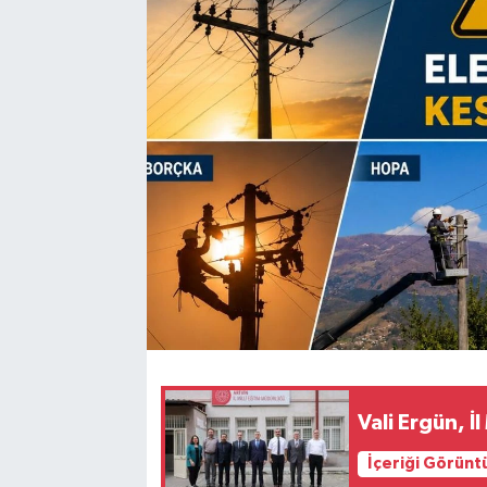
Vali Ergün, İ
İçeriği Görünt