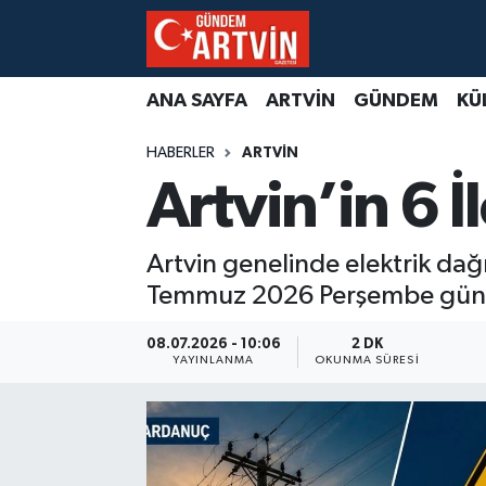
ANA SAYFA
ARTVİN
GÜNDEM
KÜ
HABERLER
ARTVİN
Artvin’in 6 İ
Artvin genelinde elektrik dağ
Temmuz 2026 Perşembe günü ba
08.07.2026 - 10:06
2 DK
YAYINLANMA
OKUNMA SÜRESI