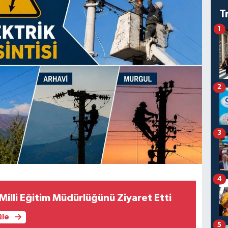
T
1
2
3
4
l Milli Eğitim Müdürlüğünü Ziyaret Etti
üle
5