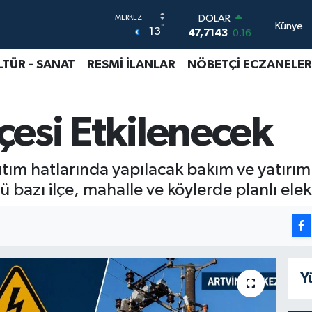
DOLAR
Künye
°
13
47,7143
0.16
EURO
55,0317
-0.02
LTÜR - SANAT
RESMİ İLANLAR
NÖBETÇİ ECZANELER
STERLİN
64,2463
0.07
GRAM ALTIN
lçesi Etkilenecek
6510.40
0.45
BİST100
13.799
70
BITCOIN
ıtım hatlarında yapılacak bakım ve yatırım
64.225,61
-0.63
zı ilçe, mahalle ve köylerde planlı elektr
Y