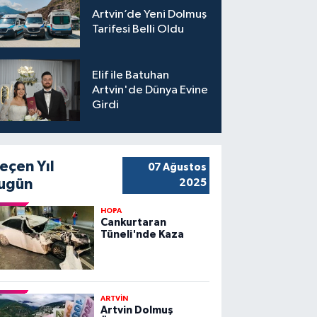
Artvin’de Yeni Dolmuş
Tarifesi Belli Oldu
Elif ile Batuhan
Artvin'de Dünya Evine
Girdi
eçen Yıl
07 Ağustos
ugün
2025
HOPA
Cankurtaran
Tüneli'nde Kaza
ARTVİN
Artvin Dolmuş