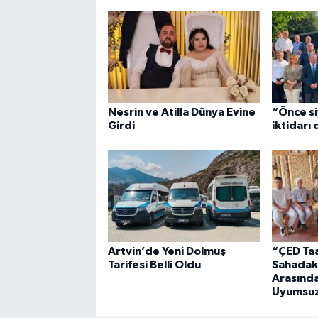
Nesrin ve Atilla Dünya Evine
“Önce si
Girdi
iktidarı
Artvin’de Yeni Dolmuş
“ÇED Taa
Tarifesi Belli Oldu
Sahadak
Arasında
Uyumsuz