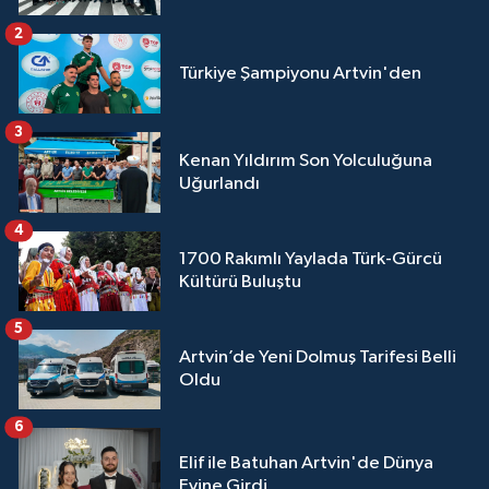
2
Türkiye Şampiyonu Artvin'den
3
Kenan Yıldırım Son Yolculuğuna
Uğurlandı
4
1700 Rakımlı Yaylada Türk-Gürcü
Kültürü Buluştu
5
Artvin’de Yeni Dolmuş Tarifesi Belli
Oldu
6
Elif ile Batuhan Artvin'de Dünya
Evine Girdi