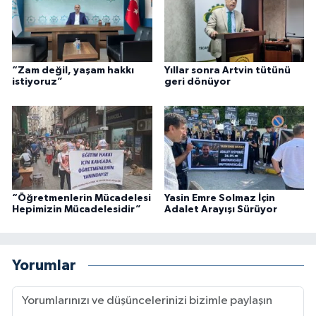
“Zam değil, yaşam hakkı
Yıllar sonra Artvin tütünü
istiyoruz”
geri dönüyor
“Öğretmenlerin Mücadelesi
Yasin Emre Solmaz İçin
Hepimizin Mücadelesidir”
Adalet Arayışı Sürüyor
Yorumlar