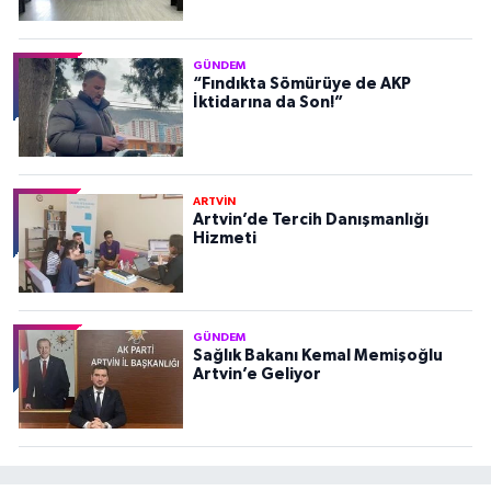
GÜNDEM
“Fındıkta Sömürüye de AKP
İktidarına da Son!”
ARTVİN
Artvin’de Tercih Danışmanlığı
Hizmeti
GÜNDEM
Sağlık Bakanı Kemal Memişoğlu
Artvin’e Geliyor