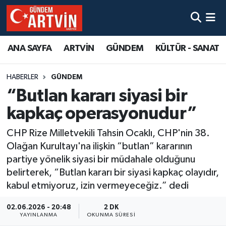
ANA SAYFA
ARTVİN
GÜNDEM
KÜLTÜR - SANAT
HABERLER
GÜNDEM
“Butlan kararı siyasi bir
kapkaç operasyonudur”
CHP Rize Milletvekili Tahsin Ocaklı, CHP'nin 38.
Olağan Kurultayı'na ilişkin “butlan” kararının
partiye yönelik siyasi bir müdahale olduğunu
belirterek, “Butlan kararı bir siyasi kapkaç olayıdır,
kabul etmiyoruz, izin vermeyeceğiz.” dedi
02.06.2026 - 20:48
2 DK
YAYINLANMA
OKUNMA SÜRESI